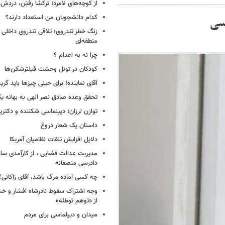
از کوچه‌های لامرد؛ ترکشا رفتِن، دردِش 
کدام دانشجویان من استعداد دارند؟
یسی
زنگ خطر تندروی؛ تلاقی تندروی داخلی 
منطقه‌ای
چرا نه به اعدام ؟
کودکان در تونل وحشت فیلترشکن‌ها
آقای نماینده! برای خیلی چیزها باید گر
تحقق وعده صادق نصر الهی به بهانه ی
توازن لرزان؛ دیپلماسی شکننده و دکترین
داستان یک شعار دروغ
دلایل افزایش تلفات نظامیان آمریکا
مدیریت عدالت قضایی ، از کارآمدی ساز
دادرسی منصفانه
چه کسی آماده مرگ باشد، آقای زاکانی؟
وجه اشتراک سقوط نادرشاه افشار و خسرو
از «توهم توطئه»
میدان و دیپلماسی برای مردم