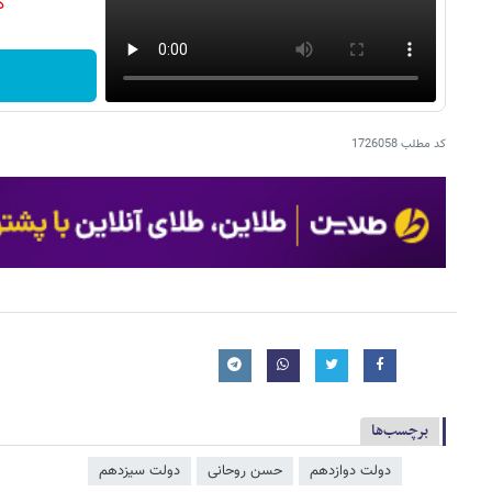
دن
کد مطلب
1726058
برچسب‌ها
دولت دوازدهم
حسن روحانی
دولت سیزدهم