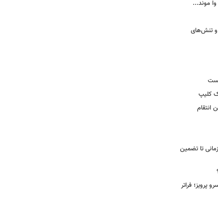
وا موند...
و تنش‌های
یست
ک کلیپ
 انتقام
مانی تا تضمین
 پرویز؛ فراتر