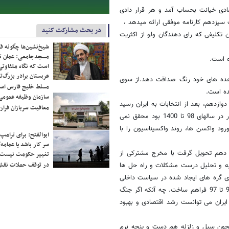
صادی خیانت بحساب آمد و هر قرار دادی
سیزدهم کارنامه موفقی ارائه میدهد ،
در بحث مشارکت کنید
تکلیفی که رای دهندگان ولو از اکثریت
شیخ‌نشین‌ها چگونه فک
مسجدجامعی: عمان تن
ه است.
است که نگاه متفاوتی 
عربستان برادر بزرگ‌
وعده های خود رنگ صداقت دهد.از سوی
مسلط خلیج فارس ا
ده است.
سازمان وظیفه عمومی 
ازدهم، بعد از انتخابات به ایران رسید
معافیت سربازان فراری
و تزریق شد اما اگر زیرساخت های واکسیناسیون که حاصل تلاش ارکان کشور در سالهای 98 تا 1400 بود محقق نمی
ود واکسن ها، روند واکسیناسیون را با
ابوالفتح: برای ترامپ
سر کار باشد یا عمامه/
 دهم تحویل گرفت با مخرج مشترکی از
تغییر حکومت نیست/ 
در توقف حملات نقش
یه و تحلیل درست مشکلات و راه حل ها
ی گره های ایجاد شده در سیاست داخلی
و اقتصاد، راه را اگرچه برای مدتی کوتاه اما موفقیت آمیز در فاصله سالهای 94 تا 97 فراهم ساخت. چه آنکه اگر جنگ
 ایران می توانست رشد اقتصادی و بهبود
مچون سیل و زلزله هم دست و پنجه نرم