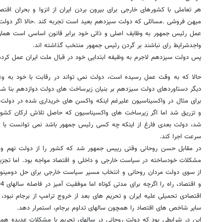
هر تعاملی با کشورهای خارجی برای بیرون بردن ایران از انزوا و بحران اقت
میهن فروشی .مسائلی که دولت سیزدهم بعید است تجربه کند .حالا اگر دولت 
عمل رئیس جمهور به وظایف اصلی و ذاتی خود برابر قانون اساسی است همان 
واجدشرایط رای نباشند بر گردن رئیس جمهور منتخب گذاشته اند.
پس دولت سیزدهم لاجرم به وظیفه ابتدایی خود در قبال ملت ایران عمل کرد
حالا که به وقت عمل رسیده است، دولت نمی تواند در رقابت با خود به 
دیگر دستاوردهای دولت سیزدهم بر بنیان زیرساخت های دولت دوازدهم بنا ش
برای مثال در واکسیناسیون علیرغم اینکه واکسن های خریداری شده در دولت دو
شد، دولت بعدی فارغ از اینکه چه کسی رئیس جمهور باشد نمی توانست با ور
سرعت اجرا کند.
در مقابل حسن روحانی وقتی رییس جمهور شد که کشور را از دولت نهم و
مشکلات خودساخته در سیاست خارجی و داخلی و اقتصاد مواجه بود. اما تجز
از سوی دولت مردان روحانی و انتخاب مسیر سیاست خارجی برای حل دومینو
اقتصادی تحمیلی علیه ایران و تحریم های بعد از خروج ترامپ از برجام نبود،
سایر شاخص های اقتصاد را همچون سالهای تداوم برجام، استمرار دهد.
این در شرایطی بود که دولت روحانی در سالهای تحریم با مشکلات عدیده ه