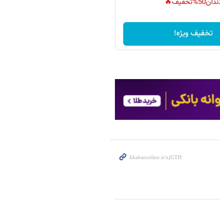
دان50%تخفیف🔥
تخفیف ویژه!