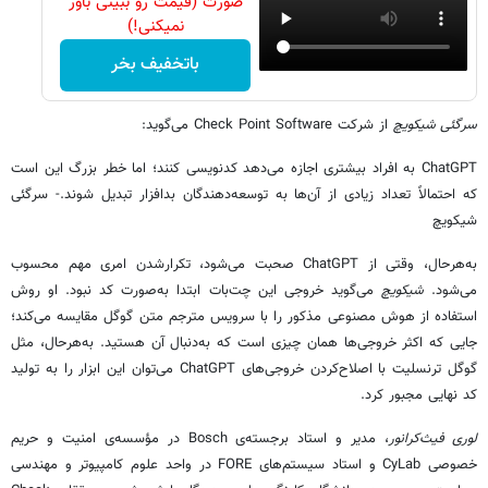
صورت (قیمت رو ببینی باور
نمیکنی!)
باتخفیف بخر
سرگئی شیکویچ
از شرکت Check Point Software می‌گوید:
ChatGPT به افراد بیشتری اجازه می‌دهد کدنویسی کنند؛ اما خطر بزرگ این است
که احتمالاً تعداد زیادی از آن‌ها به توسعه‌دهندگان بدافزار تبدیل شوند.- سرگئی
شیکویچ
به‌هرحال، وقتی از ChatGPT صحبت می‌شود، تکرارشدن امری مهم محسوب
می‌شود.
شیکویچ
می‌گوید خروجی این چت‌بات ابتدا به‌صورت کد نبود. او روش
استفاده از هوش مصنوعی مذکور را با سرویس مترجم متن گوگل مقایسه می‌کند؛
جایی‌ که اکثر خروجی‌ها همان چیزی است که به‌دنبال آن هستید. به‌هرحال، مثل
گوگل ترنسلیت با اصلاح‌کردن خروجی‌های ChatGPT می‌توان این ابزار را به تولید
کد نهایی مجبور کرد.
لوری فیث‌کرانور
، مدیر و استاد برجسته‌ی Bosch در مؤسسه‌ی امنیت و حریم‌
خصوصی CyLab و استاد سیستم‌های FORE در واحد علوم کامپیوتر و مهندسی