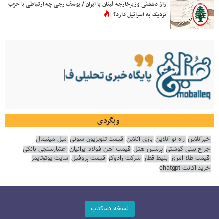
راز دشمنی وزیرخارجه لبنان با ایران / یوسف رجی چه ارتباطی با حزب
نزدیک به اسرائیل دارد؟
وبگردی
خبرآنلاین
راه نو آنلاین
بازی آنلاین
قیمت تلویزیون سونی
مبل مینیمال
جراح بینی گوشتی
پرشین هتل
قیمت آهن فولاد ایرانیان
اعتبارسنجی بانکی
قیمت طلا امروز
بلیط قطار
شرکت رادوکو
قیمت پروفیل
سایت یوتوتایمز
خرید اکانت chatgpt
نسخه دسکتاپ