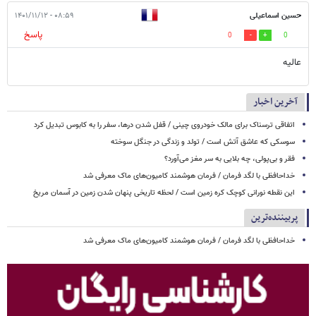
حسین اسماعیلی
۰۸:۵۹ - ۱۴۰۱/۱۱/۱۲
پاسخ
0
0
عالیه
آخرین اخبار
اتفاقی ترسناک برای مالک خودروی چینی / قفل شدن درها، سفر را به کابوس تبدیل کرد
سوسکی که عاشق آتش است / تولد و زندگی در جنگل سوخته
فقر و بی‌پولی، چه بلایی به سر مغز می‌آورد؟
خداحافظی با لگد فرمان / فرمان هوشمند کامیون‌های ماک معرفی شد
این نقطه نورانی کوچک کره زمین است / لحظه تاریخی پنهان شدن زمین در آسمان مریخ
پربیننده‌ترین
خداحافظی با لگد فرمان / فرمان هوشمند کامیون‌های ماک معرفی شد