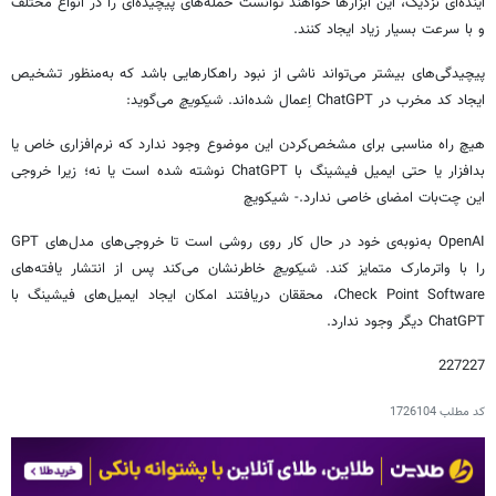
آینده‌ای نزدیک، این ابزارها خواهند توانست حمله‌های پیچیده‌ای را در انواع مختلف
و با سرعت بسیار زیاد ایجاد کنند.
پیچیدگی‌های بیشتر می‌تواند ناشی از نبود راهکارهایی باشد که به‌منظور تشخیص
ایجاد کد مخرب در ChatGPT اِعمال شده‌اند.
شیکویچ
می‌گوید:
هیچ راه مناسبی برای مشخص‌کردن این‌ موضوع وجود ندارد که نرم‌افزاری خاص یا
بدافزار یا حتی ایمیل فیشینگ با ChatGPT نوشته شده است یا نه؛ زیرا خروجی
این چت‌بات امضای خاصی ندارد.- شیکویچ
OpenAI به‌نوبه‌ی خود در حال‌ کار روی روشی است تا خروجی‌های مدل‌های GPT
را با واترمارک متمایز کند.
شیکویچ
خاطرنشان می‌کند پس‌ از انتشار یافته‌های
Check Point Software، محققان دریافتند امکان ایجاد ایمیل‌های فیشینگ با
ChatGPT دیگر وجود ندارد.
227227
کد مطلب
1726104