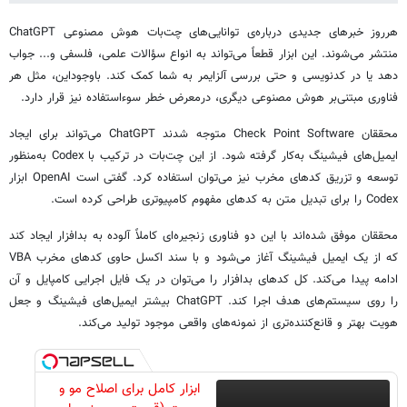
هرروز خبرهای جدیدی درباره‌ی توانایی‌های چت‌بات هوش مصنوعی ChatGPT
منتشر می‌شوند. این ابزار قطعاً می‌تواند به انواع سؤالات علمی، فلسفی و... جواب
دهد یا در کدنویسی و حتی بررسی آلزایمر به شما کمک کند. باوجوداین، مثل هر
فناوری مبتنی‌بر هوش مصنوعی دیگری، درمعرض خطر سوءاستفاده نیز قرار دارد.
محققان Check Point Software متوجه شدند ChatGPT می‌تواند برای ایجاد
ایمیل‌های فیشینگ به‌کار گرفته شود. از این چت‌بات در ترکیب با Codex به‌منظور
توسعه و تزریق کدهای مخرب نیز می‌توان استفاده کرد. گفتی است OpenAI ابزار
Codex را برای تبدیل متن به کدهای مفهوم کامپیوتری طراحی کرده است.
محققان موفق شده‌اند با این دو فناوری زنجیره‌ای کاملاً آلوده به بدافزار ایجاد کند
که از یک ایمیل فیشینگ آغاز می‌شود و با سند اکسل حاوی کدهای مخرب VBA
ادامه پیدا می‌کند. کل کدهای بدافزار را می‌توان در یک فایل اجرایی کامپایل و آن
را روی سیستم‌های هدف اجرا کند. ChatGPT بیشتر ایمیل‌های فیشینگ و جعل
هویت بهتر و قانع‌کننده‌تری از نمونه‌های واقعی موجود تولید می‌کند.
ابزار کامل برای اصلاح مو و