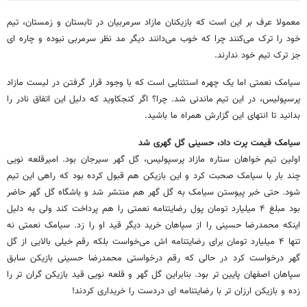
معمولا عرف بر این است که بازیکنان مازاد سرمربیان در تابستان و زمستان، تیم
خود را ترک می‌کنند چرا که خوب می‌دانند دیگر مد نظر سرمربی نبوده و چاره ای
جز ترک تیم خود ندارند.
سیامک نعمتی اما یک چهره استثنایی است که با وجود قرار گرفتن در لیست مازاد
پرسپولیس، در این تیم ماندنی شد. چرا؟ اگر کنجکاوید که دلیل این اتفاق نادر را
بدانید تا انتهای این گزارش همراه ما باشید.
سیامک قیمت پرت داد، حسینی گل گهری شد
اولین تیم خواهان ستاره مازاد پرسپولیس، گل گهر سیرجان بود. امیرقلعه نویی
چند بار با سیامک صحبت کرد و این بازیکن هم قبول کرده بود که راهی این تیم
شود. حتی خبر پیوستن سیامک به گل گهر هم منتشر شد و باشگاه گل گهر حاضر
بود مبلغ ۴ میلیارد تومان پول رضایتنامه نعمتی را هم پرداخت کند ولی به دلیل
اینکه محمدرضا حسینی را از سپاهان خرید دیگر قید او را زد. سیامک نعمتی نه
تنها ۴ میلیارد تومان برای رضایتنامه اش می‌خواست بلکه رقم خیلی بالایی از گل
گهر درخواست کرد در حالی که رقم درخواستی محمدرضا حسینی بازیکن سابق
سپاهان اصفهان پایین تر بود. بنابراین گل گهر و قلعه نویی قید بازیکن گران تر را
زده و بازیکن ارزان تر با رضایتنامه ای دردست را خریداری کردند!