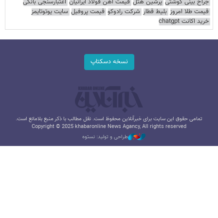
جراح بینی گوشتی
پرشین هتل
قیمت آهن فولاد ایرانیان
اعتبارسنجی بانکی
قیمت طلا امروز
بلیط قطار
شرکت رادوکو
قیمت پروفیل
سایت یوتوتایمز
خرید اکانت chatgpt
نسخه دسکتاپ
تمامی حقوق این سایت برای خبرآنلاین محفوظ است. نقل مطالب با ذکر منبع بلامانع است.
Copyright © 2025 khabaronline News Agancy, All rights reserved
طراحی و تولید: نستوه