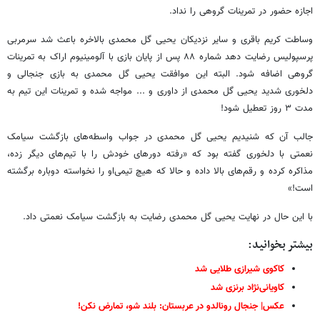
اجازه حضور در تمرینات گروهی را نداد.
وساطت کریم باقری و سایر نزدیکان یحیی گل محمدی بالاخره باعث شد سرمربی
پرسپولیس رضایت دهد شماره ۸۸ پس از پایان بازی با آلومینیوم اراک به تمرینات
گروهی اضافه شود. البته این موافقت یحیی گل محمدی به بازی جنجالی و
دلخوری شدید یحیی گل محمدی از داوری و ... مواجه شده و تمرینات این تیم به
مدت ۳ روز تعطیل شود!
جالب آن که شنیدیم یحیی گل محمدی در جواب واسطه‌های بازگشت سیامک
نعمتی با دلخوری گفته بود که «رفته دورهای خودش را با تیم‌های دیگر زده،
مذاکره کرده و رقم‌های بالا داده و حالا که هیچ تیمی‌او را نخواسته دوباره برگشته
است!»
با این حال در نهایت یحیی گل محمدی رضایت به بازگشت سیامک نعمتی داد.
بیشتر بخوانید:
کاکوی شیرازی طلایی شد
کاویانی‌نژاد برنزی شد
عکس| جنجال رونالدو در عربستان: بلند شو، تمارض نکن!