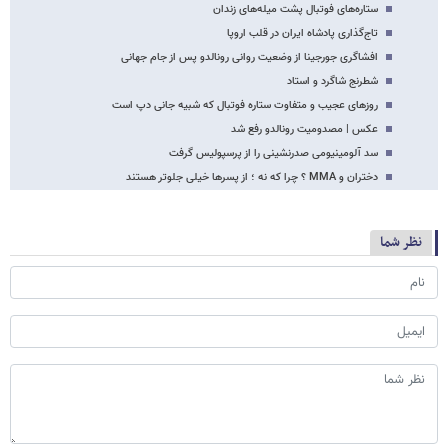
ستاره‌های فوتبال پشت میله‌های زندان
تاج‌گذاری پادشاه ایران در قلب اروپا
افشاگری جورجینا از وضعیت روانی رونالدو پس از جام جهانی
شطرنج شاگرد و استاد
روزهای عجیب و متفاوت ستاره فوتبال که شبیه جانی دپ است
عکس | مصدومیت رونالدو رفع شد
سد آلومینیومی صدرنشینی را از پرسپولیس گرفت
دختران و MMA ؟ چرا که نه ؛ از پسرها خیلی جلوتر هستند
نظر شما