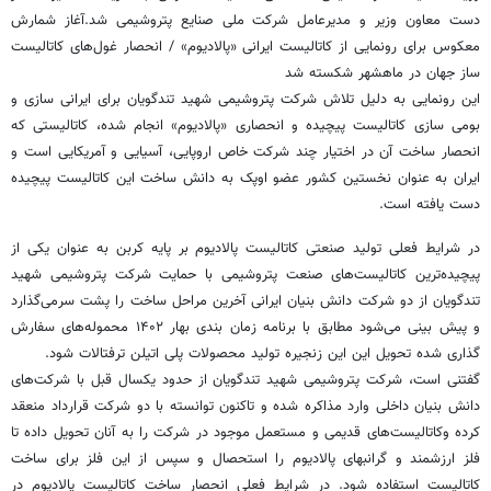
دست معاون وزیر و مدیرعامل شرکت ملی صنایع پتروشیمی شد.آغاز شمارش
معکوس برای رونمایی از کاتالیست ایرانی «پالادیوم» / انحصار غول‌های کاتالیست
ساز جهان در ماهشهر شکسته شد
این رونمایی به دلیل تلاش شرکت پتروشیمی شهید تندگویان برای ایرانی سازی و
بومی سازی کاتالیست پیچیده و انحصاری «پالادیوم» انجام شده، کاتالیستی که
انحصار ساخت آن در اختیار چند شرکت خاص اروپایی، آسیایی و آمریکایی است و
ایران به عنوان نخستین کشور عضو اوپک به دانش ساخت این کاتالیست پیچیده
دست یافته است.
در شرایط فعلی تولید صنعتی کاتالیست پالادیوم بر پایه کربن به عنوان یکی از
پیچیده‌ترین کاتالیست‌های صنعت پتروشیمی با حمایت شرکت پتروشیمی شهید
تندگویان از دو شرکت دانش بنیان ایرانی آخرین مراحل ساخت را پشت سرمی‌گذارد
و پیش بینی می‌شود مطابق با برنامه زمان بندی بهار ۱۴۰۲ محموله‌های سفارش
گذاری شده تحویل این این زنجیره تولید محصولات پلی اتیلن ترفتالات شود.
گفتنی است، شرکت پتروشیمی شهید تندگویان از حدود یکسال قبل با شرکت‌های
دانش بنیان داخلی وارد مذاکره شده و تاکنون توانسته با دو شرکت قرارداد منعقد
کرده وکاتالیست‌های قدیمی و مستعمل موجود در شرکت را به آنان تحویل داده تا
فلز ارزشمند و گرانبهای پالادیوم را استحصال و سپس از این فلز برای ساخت
کاتالیست استفاده شود. در شرایط فعلی انحصار ساخت کاتالیست پالادیوم در