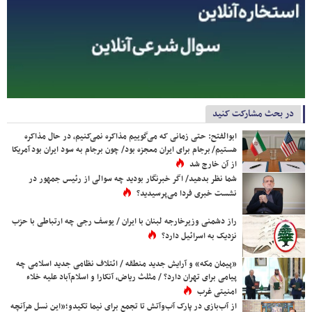
در بحث مشارکت کنید
ابوالفتح: حتی زمانی که می‌گوییم مذاکره نمی‌کنیم، در حال مذاکره
هستیم/ برجام برای ایران معجزه بود/ چون برجام به سود ایران بود آمریکا
از آن خارج شد
شما نظر بدهید/ اگر خبرنگار بودید چه سوالی از رئیس جمهور در
نشست خبری فردا می‌پرسیدید؟
راز دشمنی وزیرخارجه لبنان با ایران / یوسف رجی چه ارتباطی با حزب
نزدیک به اسرائیل دارد؟
«پیمان مکه» و آرایش جدید منطقه / ائتلاف نظامی جدید اسلامی چه
پیامی برای تهران دارد؟ / مثلث ریاض، آنکارا و اسلام‌آباد علیه خلاء
امنیتی غرب
از آب‌بازی در پارک آب‌وآتش تا تجمع برای نیما تکیدو؛«این نسل هرآنچه