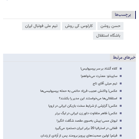
برچسب‌ها
حسن روشن
کارلوس کی روش
تیم ملی فوتبال ایران
باشگاه استقلال
خبرهای مرتبط
کلاه گشاد بر سر پرسپولیس!
ساپینتو: معذرت می‌خواهم!
تیم میلی آقای تاج
عکس| واکنش عجیب فرزاد حاتمی به حمله پرسپولیسی‌ها
استقلالی‌ها می‌خواستند این مدیر را بکشند؟
عکس| گزارشی از شرایط سخت بازیکن ایرانی در اروپا
عکس| ظاهر متفاوت داور زن ایرانی در لیگ برتر
لیونل مسی؛پیش به‌سوی مقصد شگفت انگیز!
فغانی در استرالیا 20 برابر ایران دستمزد می‌گیرد
فیلم| اولین صحبت‌های پرویز برومند پس از آزادی از زندان