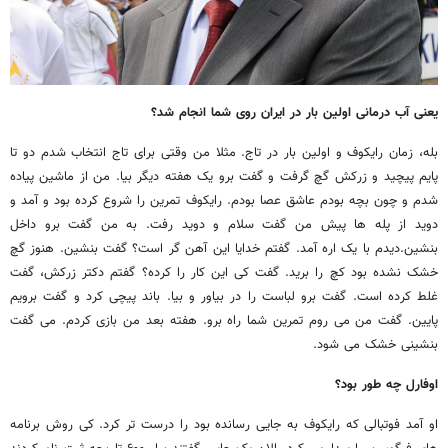
یعنی آب درمانی اولین بار در ایران روی شما انجام شد؟
بله، زمان رایکوف و اولین بار در تاج. مثلا من وقتی برای تاج انتخاب شدم دو تا
پایم پیچید و زرکش گچ گرفت و گفت برو یک هفته دیگر بیا. من از ماشین پیاده
شدم و چون بچه بودم عاشق عصا بودم. رایکوف تمرین را شروع کرده بود و آمد و
دوید از پله ها پیش من گفت سلام و دوید رفت. به من گفت برو داخل
بنشین.دیدم با یک اره آمد. گفتم خدایا این آهن گر است؟ گفت بنشین. هنوز گچ
خشک نشده بود کچ را برید. گفت کی این کار را کرده؟ گفتم دکتر زرکش، گفت
غلط کرده است. گفت برو لباست را در بیاور و بیا. باند پیچی کرد و گفت برویم
پایین. گفت من می روم تمرین شما راه برو. هفته بعد من بازی کردم. می گفت
بنشینی خشک می شود.
اوفارل چه طور بود؟
او آمد فوتبالی که رایکوف به جایی رسانده بود را درست تر کرد. کی روش برنامه