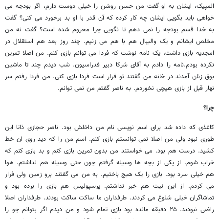
المپیک، ایشان به او گفت من حسن روشن را خیلی دوست دارم، اگر بودجه می
خواهی باید بگویی ایشان چه کار کرده که آن قدر با او بد برخورد می کنی؟ گفت
به خدا قسم بودجه را نمی دهم تا نگویی چرا محروم شده است؟ گفت نه من
مخلص ایشانم و یک والیبال هم با هم می زنیم. چند روز بعد هم استقلال در
امجدیه بازی داشت، یک نامه نوشت که فردا می توانم بازی کنم. من اصلا تمرین
نکرده بودم.نامه را دادم به آقای شرکا دبیر فدراسیون. شب دیدم چند تا ماشین
بوق زنان آمدند در خانه من گفتند تو قرار است فردا بازی کنی. من فردا رفتم سر
نهار قبل از بازی هیچی نخوردم. به ناصر گفتم من نمی توانم.
چرا؟
کاغذی که داده شد برای اسم نویسی نام من داخلش بود. ناصر حجازی ذاتا این
طوری نبود ولی من اصلا نمی توانستم بازی کنم. اسم من را که دید روی ان خط
کشید. درست هم بود. می خواستند من بدون تمرین بازی کنم و بد بازی کنم که
خراب شوم. از یکی از بچه ها وسیله گرفتم چون حتی وسیله هم نداشتم. هوا
هم خیلی سرد بود. بازی را یک هیچ باختیم. به من می گفتند برو زمین ولی فرار
می کردم. از این نیت هم خبر نداشتم. پرسپولیس هم بازی را برده بود و
تماشاگران خیلی شلوغ می کردند. طرفداران ما ساکت ساکت بودند. طرفداران اصلا
راضی نبودند. ۲۵ دقیقه مانده بود بازی تمام شود و من دیدم اگر بتوانم جو را