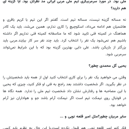
ملی بود. در مورد سرمربیگری تیم ملی مربی ایرانی مد نظرتان بود. آیا گزینه ای
هم دارید؟
نه مساله گزینه نیست، مساله تیم است. گفتم اگر این تیم با کریم باقری و
هاشمیان هم ادامه می‌داد، اسکوچیچ را کاری ندارم، همین می‌شد، باید یک کادر
هماهنگ در کمیته فنی تایید شود که ما متاسفانه کمیته فنی نداریم اگر داشته
باشیم هم نمی‌شود یک نفر را انتخاب کرد. باید چند نفر سر کار بیایند.مربی باید
بزرگتر از بازیکن باشد. علی دایی بهترین گزینه بود که با این شرایط نمی‌تواند
سرمربی شود.
یحیی گل محمدی چطور؟
وقتی می خواهید یک نفر را برای کاری انتخاب کنید اول از همه باید شخصیتش را
در نظر بگیرید. اگر شخصیت داشتند بعد راجع به فنی او فکر کنید، چیزی که یحیی
با این مصاحبه ها و رفتارش نشان داد شخصیت تیم ملی را ندارد. همه نگاه ها
در فوتبال روی نیمکت تیم است اگر نیمکت آرام باشد جو و هواداران نیز آرام
خواهد بود.
سایر مربیان چطور؟مثل امیر قلعه نویی و ...
فکر کنم امیر قلعه نویی هم قبول نکرده است.با این حال به نظرم باید کسی