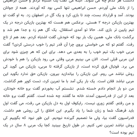
دانست هر کدام چه می شوند. البته می گفت یک اشتباه کردم و حسن ابراهیمی
را از بانک ملی آوردم. حسن ابراهیمی تنها کسی بود که آوردند. همه از جوانان
بودند. آمد و قرارداد بست، چند تا بازی کرد و یک گل در اصفهان زد. به او گفت تو
بهترین بازیکن درجه ۲ هستی. برعکس هم هست که بهترین بازیکن درجه در یک
تیم پایین تر بازی کند. حالا تو آمدی استقلال. یک گل هم زد و جدا هم شد و
برگشت بانک ملی، همین یک بار بود که خودش گفت اشتباه کردم. بعد هم از تاج
رفت. گفتم تو که می خواستی بروی چرا آن قدر تیم را خوب درستی کردی؟ گفت
مربی خوب یک تیم خوب را به بعدی می دهد. برای این که هر چیزی شود برای
این مربی قبلی است. الان می بینیم مربی وقتی می رود بازیکن را هم با خودش
می برد. فوتبال فرق کرده است، از بازیکن گرفته تا مربی، بازیکن می گوید کی
روش نباشد می روم. این بازیکن را بیاندازید بیرون. بازیکن حق ندارد بگوید این
مربی نباشد فلان است. یک بار یکی آمد با ما تمرین کرد، تست کوپر هم گذاشت.
من دو بار انجام دادم خسته شدم. نشستم آب بخوردم گفت برو خانه خودتان.
بعد از این از فدراسیون آمدند خانه ما گفتند چه شده است. گفتم گفت برو خانه
و من رفتم. گفتم زوری نیست. رایکوف اول به دل بازیکن می رفت، می گفت اول
باید فرهنگ شما و زبان شما را یاد بگیرم. این اخلاق را کی روشی هم داشت.
فدراسیون گفت بیا، ولی ما تصمیم گیرنده نبودیم. این طور نبود که بگوییم کی
روش نباشد تمرین نمی کنیم. در طول تاریخ ببینید کجا یک مربی ۸ سال در یک
تیم بوده است؟