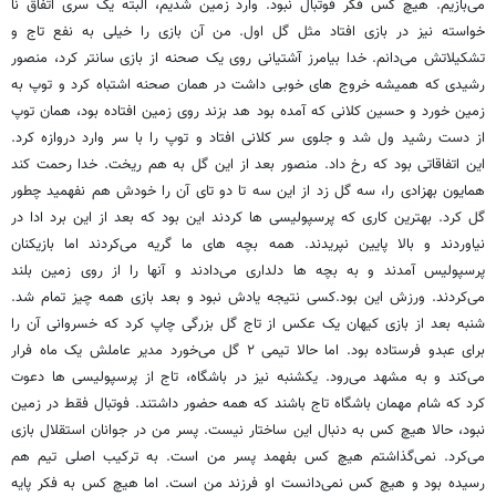
می‌بازیم. هیچ کس فکر فوتبال نبود. وارد زمین شدیم، البته یک سری اتفاق نا
خواسته نیز در بازی افتاد مثل گل اول. من آن بازی را خیلی به نفع تاج و
تشکیلاتش می‌دانم. خدا بیامرز آشتیانی روی یک صحنه از بازی سانتر کرد، منصور
رشیدی که همیشه خروج های خوبی داشت در همان صحنه اشتباه کرد و توپ به
زمین خورد و حسین کلانی که آمده بود هد بزند روی زمین افتاده بود، همان توپ
از دست رشید ول شد و جلوی سر کلانی افتاد و توپ را با سر وارد دروازه کرد.
این اتفاقاتی بود که رخ داد. منصور بعد از این گل به هم ریخت. خدا رحمت کند
همایون بهزادی را، سه گل زد از این سه تا دو تای آن را خودش هم نفهمید چطور
گل کرد. بهترین کاری که پرسپولیسی ها کردند این بود که بعد از این برد ادا در
نیاوردند و بالا پایین نپریدند. همه بچه های ما گریه می‌کردند اما بازیکنان
پرسپولیس آمدند و به بچه ها دلداری می‌دادند و آنها را از روی زمین بلند
می‌کردند. ورزش این بود.کسی نتیجه یادش نبود و بعد بازی همه چیز تمام شد.
شنبه بعد از بازی کیهان یک عکس از تاج گل بزرگی چاپ کرد که خسروانی آن را
برای عبدو فرستاده بود. اما حالا تیمی ۲ گل می‌خورد مدیر عاملش یک ماه فرار
می‌کند و به مشهد می‌رود. یکشنبه نیز در باشگاه، تاج از پرسپولیسی ها دعوت
کرد که شام مهمان باشگاه تاج باشند که همه حضور داشتند. فوتبال فقط در زمین
نبود، حالا هیچ کس به دنبال این ساختار نیست. پسر من در جوانان استقلال بازی
می‌کرد. نمی‌گذاشتم هیچ کس بفهمد پسر من است. به ترکیب اصلی تیم هم
رسیده بود و هیچ کس نمی‌دانست او فرزند من است. اما هیچ کس به فکر پایه