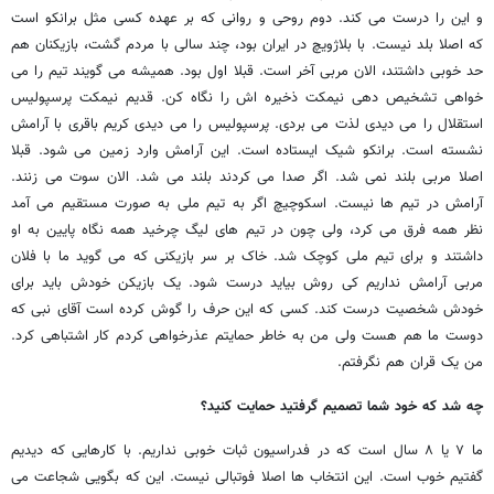
و این را درست می کند. دوم روحی و روانی که بر عهده کسی مثل برانکو است
که اصلا بلد نیست. با بلاژویچ در ایران بود، چند سالی با مردم گشت، بازیکنان هم
حد خوبی داشتند، الان مربی آخر است. قبلا اول بود. همیشه می گویند تیم را می
خواهی تشخیص دهی نیمکت ذخیره اش را نگاه کن. قدیم نیمکت پرسپولیس
استقلال را می دیدی لذت می بردی. پرسپولیس را می دیدی کریم باقری با آرامش
نشسته است. برانکو شیک ایستاده است. این آرامش وارد زمین می شود. قبلا
اصلا مربی بلند نمی شد. اگر صدا می کردند بلند می شد. الان سوت می زنند.
آرامش در تیم ها نیست. اسکوچیچ اگر به تیم ملی به صورت مستقیم می آمد
نظر همه فرق می کرد، ولی چون در تیم های لیگ چرخید همه نگاه پایین به او
داشتند و برای تیم ملی کوچک شد. خاک بر سر بازیکنی که می گوید ما با فلان
مربی آرامش نداریم کی روش بیاید درست شود. یک بازیکن خودش باید برای
خودش شخصیت درست کند. کسی که این حرف را گوش کرده است آقای نبی که
دوست ما هم هست ولی من به خاطر حمایتم عذرخواهی کردم کار اشتباهی کرد.
من یک قران هم نگرفتم.
چه شد که خود شما تصمیم گرفتید حمایت کنید؟
ما ۷ یا ۸ سال است که در فدراسیون ثبات خوبی نداریم. با کارهایی که دیدیم
گفتیم خوب است. این انتخاب ها اصلا فوتبالی نیست. این که بگویی شجاعت می