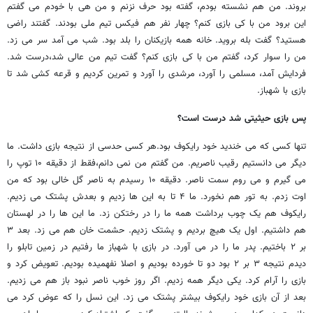
بروند. من هم نشسته بودم، گفته بود حرف نزنم و من هی با خودم می گفتم
این برود من با کی بازی کنم؟ چهار نفر هم فیکس تیم ملی بودند. گفتند راضی
هستید؟ گفت بله بروید. خانه همه بازیکنان را بلد بود. شب می آمد سر می زد.
من را سوار کرد، گفتم من با کی بازی کنم؟ گفت تیم من عالی شد،درست شد.
فردایش آمد، مسلمی را آورد، مرشدی را آورد و تمرین کردیم و قرعه کشی شد تا
بازی با شهباز.
پس بازی حیثیتی شد درست است؟
تنها کسی که می خندید خود رایکوف بود.هر کسی حدسی از نتیجه بازی داشت. ما
دیگر می دانستیم رقیب ناصریم. من گفتم من نمی دانم،فقط از دقیقه ۱۰ توپ را
می گیرم و می روم سمت ناصر. دقیقه ۱۰ رسیدم به ناصر گل خالی بود که من
اوت زدم. به تور هم نخورد. ما ۴ تا به این ها زدیم و بعدش پشتک می زدیم.
رایکوف هم یک چوب برداشت همه ما را در رختکن زد. ما این ها را در لهستان
هم داشتیم. اول یک هیچ بردیم و پشتک زدیم. حشمت خان هم می زد. بعد ۳
بر ۲ باختیم. پدر ما را در می آورد. در بازی با شهباز ما رفتیم در زمین تابلو را
دیدم نتیجه ۳ بر ۲ بود دو تا خورده بودیم و اصلا نفهمیده بودیم. تعویض کرد و
بازی را آرام کرد. یکی دیگر همه زدیم. اگر روز خوب ناصر نبود باز هم می زدیم.
بعد از آن بازی خود رایکوف بیشتر پشتک می زد. این نسل را که عوض کرد می