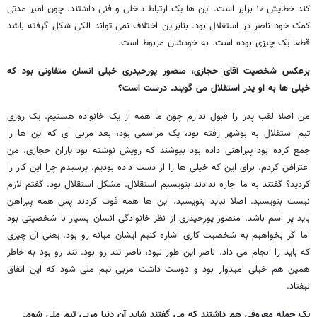
کند خطایش ۱۰ برابر است. این ها یک ارتباط داخلی و فنی داشتند. چون امیر مدتی
کمک خود ناصر در استقلال بود. بنابراین اختلاف نمی تواند الکی شکل گرفته باشد
قطعا یک چیزی بوده است. به خودشان مربوط است.
برعکس شخصیت آقای حجازی، منصور پورحیدری خیلی انسان متفاوتی بود که
خیلی ها به او پدر استقلال می گویند. درست است؟
من اصلا لقب پدر را قبول ندارم چون ما همه از یک خانواده هستیم. یک روزی
تیم استقلال به بوشهر رفته بود، یک مراسمی بود، بعد مربی ای که این ها را
جمع کرده بود پیراهنی داده بود بپوشند که رویش نوشته بود یاران حجازی. من
اعتراض کردم. برای این که خیلی ها را از دست داده بودیم. پرسیدم چرا این کار را
کردید؟ گفتند به ما اجازه ندادند بنویسیم استقلال. مشکل استقلال بود. گفتم لازم
نیست بنویسید. اصلا نباید بنویسید. این ها همه فوت کردند پس همه پیراهن
باید پر اسم باشد. منصور پورحیدری از نظر خانوادگی انسان بسیار با شخصیتی بود
اما اگر بخواهیم به شخصیت کاری اشاره کنیم ایشان میانه رو بود. یعنی آن چیزی
که باید را انجام می داد. ناصر این طور نبود، ناصر تند رو بود. تند رو بود به خاطر
همین هم خیلی امیدوار بود و دوست داشت مربی تیم ملی شود که این اتفاق
نیفتاد.
یک جمله معروفی هم داشتند که می گفتند شاید آن دنیا مربی تیم ملی شوم.