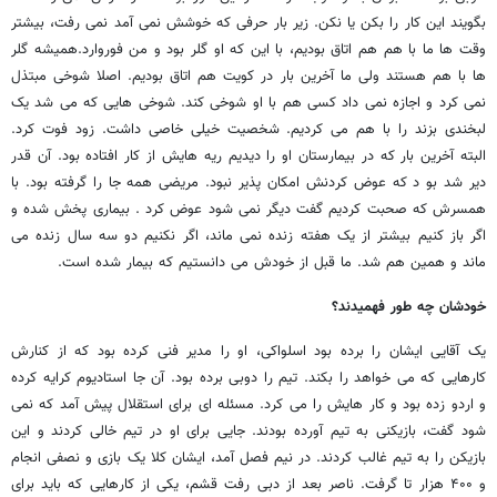
بگویند این کار را بکن یا نکن. زیر بار حرفی که خوشش نمی آمد نمی رفت، بیشتر
وقت ها ما با هم هم اتاق بودیم، با این که او گلر بود و من فوروارد.همیشه گلر
ها با هم هستند ولی ما آخرین بار در کویت هم اتاق بودیم. اصلا شوخی مبتذل
نمی کرد و اجازه نمی داد کسی هم با او شوخی کند. شوخی هایی که می شد یک
لبخندی بزند را با هم می کردیم. شخصیت خیلی خاصی داشت. زود فوت کرد.
البته آخرین بار که در بیمارستان او را دیدیم ریه هایش از کار افتاده بود. آن قدر
دیر شد بو د که عوض کردنش امکان پذیر نبود. مریضی همه جا را گرفته بود. با
همسرش که صحبت کردیم گفت دیگر نمی شود عوض کرد . بیماری پخش شده و
اگر باز کنیم بیشتر از یک هفته زنده نمی ماند، اگر نکنیم دو سه سال زنده می
ماند و همین هم شد. ما قبل از خودش می دانستیم که بیمار شده است.
خودشان چه طور فهمیدند؟
یک آقایی ایشان را برده بود اسلواکی، او را مدیر فنی کرده بود که از کنارش
کارهایی که می خواهد را بکند. تیم را دوبی برده بود. آن جا استادیوم کرایه کرده
و اردو زده بود و کار هایش را می کرد. مسئله ای برای استقلال پیش آمد که نمی
شود گفت، بازیکنی به تیم آورده بودند. جایی برای او در تیم خالی کردند و این
بازیکن را به تیم غالب کردند. در نیم فصل آمد، ایشان کلا یک بازی و نصفی انجام
و ۴۰۰ هزار تا گرفت. ناصر بعد از دبی رفت قشم، یکی از کارهایی که باید برای