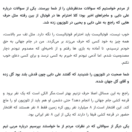
از مردم خواستیم که سوالات مدنظرشان را از شما بپرسند. یکی از سوالات درباره
علی دایی و ماجراهای اخیر بود؛ کلا احترام ها در فوتبال از بین رفته مثل حرف
هایی که راجع به علی دایی و یحیی در تلوزیون زده شد.
خوب نیست، فوتبالیست باید احترام فوتبالیست را نگه دارد. مثل تف سر بالاست،
همه چیز به خود کسی که حرف می‌زند بر می‌گردد. من در جام جهانی به حق
خودم نرسیدم، نا آماده به بازی ها رفتم و از ناحیه‌ای که مصدوم نبودم دچار
مصدومیت شدم. اما آدمی نبودم که خیرم به کسی نرسد و برای کسی دعای خوب
نکنم.
شما صحبت در تلوزیون را شنیدید که گفتند علی دایی چون قدش بلند بود گل زده
و آقای گل جهان شده.
راجع به این مسائل اصلا حرف نزنیم بهتر است.مگر الکی است که یک نفر برود و
قرعه کشی جام جهانی را انجام دهد؟ حتی دشمن او هم باید از تلوزیون او را ماچ
کند. این افتخار است.از ۸ میلیارد نفر روی کره زمین فقط ۸ نفر هستند که افتخار
حضور در قرعه کشی فیفا را دارند که یکی از این ۸ نفر ایرانی بود.
یکی دیگر از سوالاتی که در نظرات مردم از ما خواستند بپرسیم درباره مربی تیم