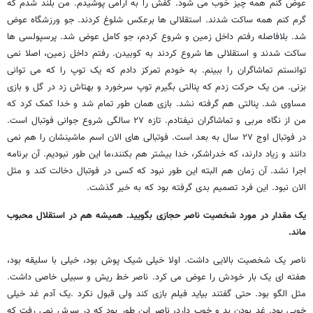
عوض کنم همه چیز خوب می شود. کفش را به آرامی پوشیدم. من بلند شدم که
گرم کنم همه ساکت شدند. استقلالی ها برعکس شلوغ کردند. جو ورزشگاه عوض
شد. بلافاصله رفتم داخل زمین و شروع کردم، جو کامل عوض شد. پرسپولسی ها
ساکت شدند و استقلالی ها شروع کردند به کوبیدن. رفتم داخل زمین، اصلا نمی
توانستم تماشاگران را ببینم. به خودم تمرکز دادم که یک توپ را که می توانی
بزنی. من یک حرکت زدم که پنالتی بگیرم توپ سرخورد و بهتاش زد در گل و بازی
مساوی شد. پنالتی هم گرفته نشد. بازی همان طور تمام شد و خدا کمک کرد که
من از نگاه مربی و تماشاگران نیفتادم. تازه ۲۷ سالگی شروع جوانی فوتبال است.
در فوتبال اوج ۲۷ سال به بعد است. فوتبالی های الان اسم ماشینشان را هم نمی
دانند و زیاد دارند، که خدراشکر، خدا بیشتر هم بکنند،ما این طور نبودیم. آن برنامه
اجرا نشد. آن زمان هم البته این طور نبود که کسی در فوتبال دخالت کند و مثل
الان نبود. این فرد تصمیم بدی گرفته بود که به خیر گذشت.
یک مقدار در مورد شخصیت ناصر حجازی بگویید. همیشه هم در استقلال محبوب
ماند.
ناصر یک شخصیت بالایی داشت. اولا خیلی شیک پوش بود، خیلی با سلیقه بود،
هفته ای یک بار خودش را عوض می کرد. ناصر خط ریش و سبیلی خاصی داشت.
مثل الگو بود. حتی گفتند بیاید فیلم بازی کند ولی قبول نکرد .یک آدم غد خیلی
خوبی بود. غد بودن بد و خوب دارد، ناصر این طور بود که در سرش نمی رفت که