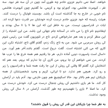
خواهد. اصلا نمی دانیم عزیزی خادم چه طوری آمد چون در آن سه نفر نبود. سه
نفر ، کیومرث هاشمی بود، آجورلو بود و کریمی. ما گفتیم چون کیومرث هاشمی
نام خوبی در خارج به جا گذاشته است آن باشد. بچسبند فوتبال را درست کنند.
هیئت رئیسه که خود عزیزی خادم درست کرده خودشان سر قدرت دعوا کرده اند.
ثبات در فدراسیون نیست. من به خاطر این که این ها ۷ یا ۸ سال بودند و
اینفانتینو نام تاج را می داند در آستانه جام جهانی این باشد. من این اشتباه را از
این منظر کردم و بعد هم عذرخواهی کردم. تاج در تلویزیون گفت من رئیس شوم
کی روش سرمربی می شود. من به تاج زنگ زدم، گفتم آقای تاج، اشتباه نکن، این
کاری که می کنی اشتباه است. گفت دروغ است. گفتم باشد.آخر هم آورد. من
۱۰سال است پاسپورت دوبی آماده دارم، هر جا رفتیم هم همه خرج ها را عرب ها
کردند. من نمی خواهم آن جا بروم، من کاری آن جا ندارم که بروم. بعد هم که
انتخابش کرد گفتم آقا وقتی کی روش از این جا رفت همه شما و فدراسیون را زیر
و رو کرد. هیچی هم ندارد. دو تا ایرانی، کریم و وحید شخصیتشان از همه
بازیکنان تیم هم بالاتر بود. حالا اسکوچیچ هم چون خارجی بود. آدم باید در آرامش
کار کند. ما هر بازی داشتیم کی روش جنجال درست می کرد. خودش درست می
کرد. ما اصلا ۴ بازی را نفهمیدیم چه طور گذشت. آرامش در ۸ سال کی روش
وجود نداشت.
به نظر شما چرا بازیکنان این قدر کی روش را قبول داشتند؟