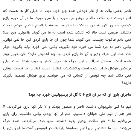
ناصر بعضی وقت ها از نظر خودش همه چیز خوب بود، اما خیلی کار ها هست که
آدم دوست دارد بکند، حالا یا بهش می خورد و یا نمی خورد. ما در آن دوره بازی
کردیم، همین الان به این مملکت بدهکاریم، وظیفه را انجام دادیم. مردم محبت
داشتند، طبیعی است حالا که انقلاب شده است به ما می گویند طاغوتی. من اصلا
نمی دانم طاغوت چیست. می گویند شما چون آن جا بازی کردی این جا نمی توانی.
وقتی ناصر به درد شما می خورد باید بگیرید، وقتی نمی خورد نباید بگیرید. دیگر
حالا شما این حرف زدی و آن جا بازی کردی و...چه اهمیتی دارد؟ الان خیلی بهتر
شده است، مسائل اطراف و این حرف ها خیلی کمتر و خوب شده است. ولی
برعکس فوتبال خراب شده است و تشکیلات فوتبال دست فوتبالی ها نیست. وقتی
نمی دانند شما چه توقعی از کسانی که می خواهند برای فوتبال تصمیم بگیرند
دارید؟
ماجرای بازی ای که در آن تاج ۶ تا گل از پرسپولیس خورد چه بود؟
تیم ما کلی ملی‌پوش داشت. ناصر و منصور بودند و ۷ نفر آنها بازی می‌کردند. ۴
نفر هم از تیم ملی جوانان داشتیم. منم از آنها بودم، وقتی داشتیم برای بازی
می‌رفتیم ما ۴ نفر ساکت بودیم بقیه داشتند سرو صدا می‌کردند. همه حرف
می‌زدند، بابا ما داشتیم می‌رفتیم مسابقه! رایکوف در اتوبوس گقت ما این بازی را