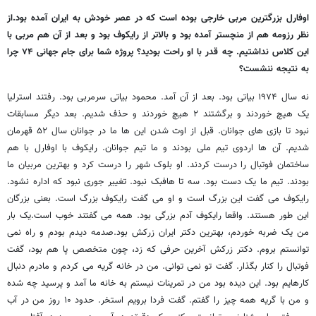
اوفارل بزرگترین مربی خارجی بوده است که در عصر خودش به ایران آمده بود.از
نظر رزومه هم از منچستر آمده بود و بالاتر از رایکوف بود و بعد از آن هم مربی با
این کلاس نداشتیم. چه قدر با او راحت بودید؟ پروژه شما برای جام جهانی ۷۴ چرا
به نتیجه ننشست؟
نه سال ۱۹۷۴ بیاتی بود. بعد از آن آمد. محمود بیاتی سرمربی بود. رفتند استرلیا
یک هیچ خوردند و برگشتند ۲ هیچ خوردند و حذف شدیم. بعد دیگر مسابقات
نبود تا بازی های جوانان. قبل از اوت شدن این ها ما در جوانان سال ۵۲ قهرمان
شدیم. آن ها اردوی تیم ملی بودند و ما تیم جوانان. رایکوف با اوفارل با هم
ساختمان فوتبال را درست کردند. او بلوک شهر را درست کرد و بهترین مربیان ما
بودند. تیم ما یک دست بود. سه تا هافبک نبود. تغییر جوری نبود که اداره نشود.
رایکوف می گفت این بزرگ است و او می گفت رایکوف بزرگ است. بعنی بزرگان
این طور هستند. واقعا رایکوف آدم بزرگی بود. همه می گفتند خوب است.یک بار
من یک ضربه خوردم، بهترین دکتر ایران زرکش بود.صدمه دیدم بودم و راه نمی
توانستم بروم. دکتر زرکش آخرین حرفی که زد، چون متخصص پا هم بود، گفت
فوتبال را کنار بگذار. گفت تو نمی توانی. من در خانه گریه می کردم و مادرم دنبال
کارهایم بود. این دیده بود من در تمرینات نیستم به خانه ما آمد و پرسید چه شده
و من با گریه همه چیز را گفتم. گفت فردا برویم استخر. حدود ۱۰ روز من در آب