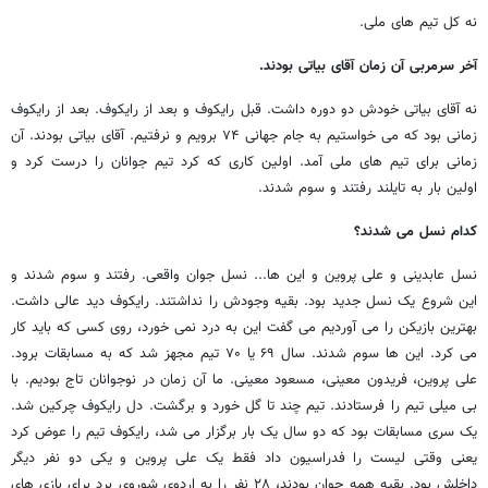
نه کل تیم های ملی.
آخر سرمربی آن زمان آقای بیاتی بودند.
نه آقای بیاتی خودش دو دوره داشت. قبل رایکوف و بعد از رایکوف. بعد از رایکوف
زمانی بود که می خواستیم به جام جهانی ۷۴ برویم و نرفتیم. آقای بیاتی بودند. آن
زمانی برای تیم های ملی آمد. اولین کاری که کرد تیم جوانان را درست کرد و
اولین بار به تایلند رفتند و سوم شدند.
کدام نسل می شدند؟
نسل عابدینی و علی پروین و این ها... نسل جوان واقعی. رفتند و سوم شدند و
این شروع یک نسل جدید بود. بقیه وجودش را نداشتند. رایکوف دید عالی داشت.
بهترین بازیکن را می آوردیم می گفت این به درد نمی خورد، روی کسی که باید کار
می کرد. این ها سوم شدند. سال ۶۹ یا ۷۰ تیم مجهز شد که به مسابقات برود.
علی پروین، فریدون معینی، مسعود معینی. ما آن زمان در نوجوانان تاج بودیم. با
بی میلی تیم را فرستادند. تیم چند تا گل خورد و برگشت. دل رایکوف چرکین شد.
یک سری مسابقات بود که دو سال یک بار برگزار می شد، رایکوف تیم را عوض کرد
یعنی وقتی لیست را فدراسیون داد فقط یک علی پروین و یکی دو نفر دیگر
داخلش بود. بقیه همه جوان بودند، ۲۸ نفر را به اردوی شوروی برد برای بازی های