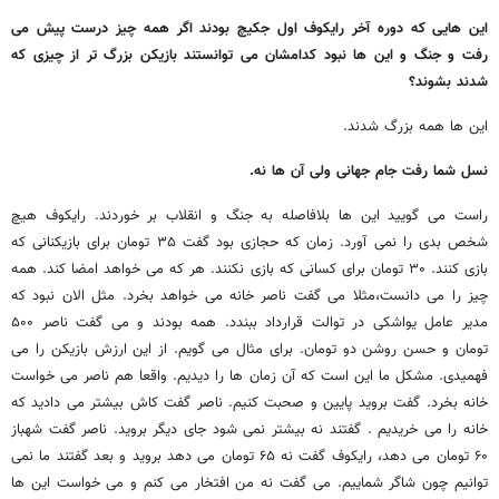
این هایی که دوره آخر رایکوف اول جکیچ بودند اگر همه چیز درست پیش می
رفت و جنگ و این ها نبود کدامشان می توانستند بازیکن بزرگ تر از چیزی که
شدند بشوند؟
این ها همه بزرگ شدند.
نسل شما رفت جام جهانی ولی آن ها نه.
راست می گویید این ها بلافاصله به جنگ و انقلاب بر خوردند. رایکوف هیچ
شخص بدی را نمی آورد. زمان که حجازی بود گفت ۳۵ تومان برای بازیکنانی که
بازی کنند. ۳۰ تومان برای کسانی که بازی نکنند. هر که می خواهد امضا کند. همه
چیز را می دانست،مثلا می گفت ناصر خانه می خواهد بخرد. مثل الان نبود که
مدیر عامل یواشکی در توالت قرارداد ببندد. همه بودند و می گفت ناصر ۵۰۰
تومان و حسن روشن دو تومان. برای مثال می گویم. از این ارزش بازیکن را می
فهمیدی. مشکل ما این است که آن زمان ها را دیدیم. واقعا هم ناصر می خواست
خانه بخرد. گفت بروید پایین و صحبت کنیم. ناصر گفت کاش بیشتر می دادید که
خانه را می خریدیم . گفتند نه بیشتر نمی شود جای دیگر بروید. ناصر گفت شهباز
۶۰ تومان می دهد، رایکوف گفت نه ۶۵ تومان می دهد بروید و بعد گفتند ما نمی
توانیم چون شاگر شماییم. می گفت نه من افتخار می کنم و می خواست این ها