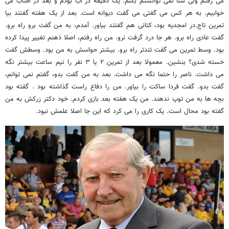
می رفتم ولی شنا نمی توانستم بکنم. یک دقیقه در آب بودم و بعد در آفتاب می
خوابیم. به هر کس می گفتی می گفت دیوانه است. بعد از یک هفته گفتند بیا
تمرین تاج.در امجدیه بود، کتانی هم گفتند بیاور. آمدم، به من گفت برو راه برو.
گفت عادی راه برو. هر جا درد گرفت نرو. من راه رفتم، اصلا ذهنم تغییر پیدا کرده
بود. وسط تمرین می گفت تندتر راه برو. بیشتر حواسش به من بود. وسطش گفت
خسته شدی؟ بنشین. معمولا بعد از تمرین ۲ یا ۳ نفر را نیم ساعت بیشتر نگه
می داشت. ناصر را حتما نگه می داشت. بعد به من گفت بدو، گفتم نمی توانم،
گفت بدو. گفت فردا ساکت را بیاور. من را دفاع راست گذاشته بود . گفته بود
بچه ها به من توپ ندهند. من یک هفته بعد بازی کردم. خود دکتر زرکش به من
گفته بود محال است. یک کاری را می کرد که این جا اصلا علمش نبود.