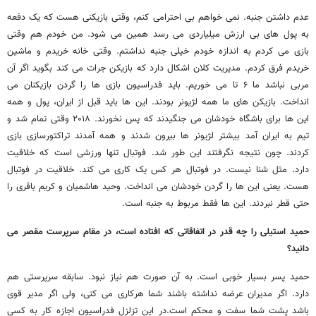
عدم داشتن جنبه. نمی خواهم بی احترامی کنم، وقتی بازیکنی هست که یک دفعه
به پول های بی ارزش میلیاردی می رسد همین می شود. من خودم هم وقتی
بازی می کردم به اندازه خودم خیلی جنبه نداشتم. وقتی خانه خریدم و ماشین
خریدم فرق کردم. مدیریت کلان اشکال دارد که بازیکن جرات می کند بگوید اگر آن
مربی نباشد ما ۶ تا می خوریم. باید فدراسیون بازی ها را گردن بازیکنان می
انداخت. بازیکن های ما همه لژیونر بودند. این ها باید قبل از ایران، پول و همه
این ها برای باشگاه خودشان می جنگیدند که پس نخورند. ۲۰۱۸ وقتی تمام شد و
تیم به ایران آمد بیشتر لژیونر ها بیرون شدند و همه آمدند تراکتورسازی بازی
کردند. چون نتیجه نگرفتند این طور شد. فوتبال تنها ورزشی است که خلاقیت
دارد. مثل شنا نیست. در فوتبال هر کس یک کاری می کند. خلاقیت در فوتبال
هست. یعنی این ها را گردن خودشان می انداخت. وحید هاشمیان و کریم باقری را
حتی قطر نبردند. این ها فقط مربوط به جنبه است.
حمید استیلی را چه قدر در اتفاقاتی که افتاده است، در مقام سرپرست مقصر می
دانید؟
حمید پسر بسیار خوبی است. به آن صورت هم نیاز نبود. سابقه سرپرستی هم
دارد. اگر مدیران عرضه نداشته باشند شما هرکاری می کنی، ولی اگر مدیر قوی
باشد پشت شما سفت و محکم است.در این تزلزل فدراسیون اجازه کار به کسی