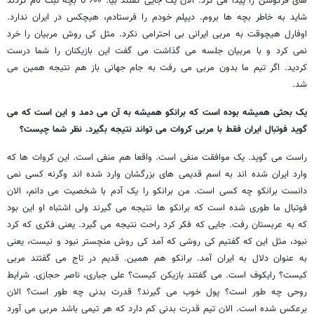
های فرگوسن را پیدا می کرد. الان یک جایی گفتند بیا. ۶۰۰ تا بچه ثبت نام کردند
شاید به خاطر بچه ها بروم. دیپلم خودم را فرستادم، هیچکس در ایران ندارد.
اوفارل هیچوقت به مربی ایرانی بی احترامی نکرد. مثل کی روش مربیان را خرد
نمی کرد و با مربیان جلسه می گذاشت می گفت این بازیکنان را شما درست
کردید. اگر تیم ما بدون مربی می رفت به جام جهانی باز هم نتیجه همین می
شد.
یک بحثی همیشه بوده است که برانکو همیشه به آن می دمد و این است که می
گوید فوتبال ایران فقط با مربی کروات می تواند نتیجه بگیرد. نظر شما چیست؟
راست می گوید. یک موافقت منفی است. واقعا هم منفی است. این کروات ها که
وارد ایران شده اند به اسم قدیمی های بزرگشان وارد شده اند وگرنه کسی نمی
دانست برانکو چه کسی است. من برانکو را یک آدم با شخصیت می دانم، الان
فوتبال ما طوری شده است که برانکو ها نتیجه می گیرند ولی اشتباه او این بود
که به عربستان رفت. جایی که فکر کرد راحت نتیجه می گیرد. یعنی فکری که کرد
نبود، مثل این که گفتیم کی روشی که آمد کی روش منچستر نبود و نیست، یعنی
به عنوان دلال به ایران آمد. برانکو هم همین. قدیم در تاج می گفتند مربی
کیست؟ رایکوف است. می گفتند بازیکن کیست؟ علی جباری، ناصر حجازی. شرایط
روحی چه طور است؟ پول خوب می گیرند؟ قدرت بدنی چه طور است؟ الان
برعکس شده است. الان تیم قدرت بدنی کم دارد که هر تیمی باشد مربی می آورد