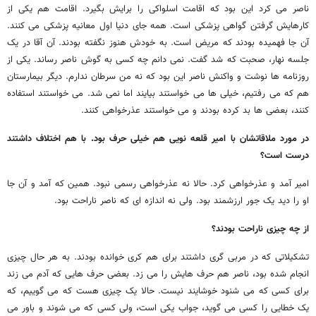
ناصر می کرد این بود که اقامت اسلواکی را برایش بگیرد. اقامت هم یکی از
کارهایش گرفتن گواهی پزشکی است. همه جای دنیا اول معانیه پزشکی می کنند.
آن جا فهمیده بودند که مریض است. به خودش هنوز نگفته بودند. آن آقا در یک
جلسه نهار، صحبت که شد گفت. نمی دانم چه کسی به گوش ناصر رساند. یکی از
روزنامه ها نوشت و واکنش ناصر این بود که نه من سرطان ندارم. دیگر بیمارستان
هم که می رفتیم، خیلی ها می خواستند بیایند اما نمی شد. می خواستند استفاده
کنند، بعضی ها بد کرده بودند و می خواستند عذرخواهی کنند.
در مورد ملاقاتشان با امیر قلعه نویی هم خیلی حرف بود. با هم اختلاف داشتند
درست است؟
امیر آمد و عذرخواهی کرد. حالا نه عذرخواهی رسمی نبود. همین که آمد و آن جا
او را دید یک جور ارزشمند بود. ولی نه اندازه ای که ناصر ناراحت بود.
از چه چیزی ناراحت بودند؟
تشکیلاتی که در مربی گری داشتند برای هم کری خوانده بودند. به هر حال چیزی
انجام شده بود، ناصر هم حرف هایش را می زد. بعضی حرف هایی که آدم می زند
برای کسی که می شنود خوشایند نیست. حالا یک چیزی هست که می گوییم، که
یک خطایی را کسی می گوید، جواب یکی است، ولی کسی که می شوند و باور می