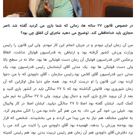
در خصوص قانون ۲۷ ساله ها، زمانی که شما بازی می کردید گفته شد ناصر
حجازی باید خداحافظی کند. توضیح می دهید ماجرای آن اتفاق چی بود؟
من آن زمان ایران نبودم و در جریان انجام این کار نبودم. ولی این قانون را رئیس
وزارت ورزش کشور گرفته بود و ارتباطی به فدراسیون فوتبال نداشت. اتفاقا
برعکس الان فدراسیون فوتبال آن زمان دست فوتبالی ها بود. حالا نه در سطح بالا
ولی دست فوتبالی ها بود. یک مدتی آقای آبشناسان رئیس فدراسیون بود، یک
مدتی دبیر فدراسیون آقای کلامی بود.رئیس سازمان ، آقای داوودی که با من دعوا
کرده بود، این قانون را او درست کرده بود. همه جای دنیا مثل اوکراین که آن
زمان شوروری بود، قانونی گذاشته بود که تا ۲۷ سالگی باید در کشور بازی کنید و
بعد از آن بروید خارج بازی کنید و دنبال پول بروید. ولی تا ۲۷ سالگی به تیم ملی
کمک کنید. ایشان گفته بود اصلا تا ۲۷ سالگی نیایید. ایشان اصلا در کار والیبال
بود. خیلی بی خود گیر می داد. به من هم گیر داده بود.من را الکی محروم کرد.
به عناوین مختلف هم نیاز به من پیدا می کردند و می بخشیدند. شخصی که قرار
بود بودجه ورزش را بدهد، فهمیده بود آقای داوودی من را اذیت می کند من را
برد دفترش.آقای داوودی هم آن زمان هم رئیس تربیت بدنی بود هم رئیس کمیته