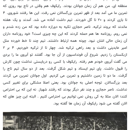
منطقه ای. من هم آن زمان جوانان بودند. رایکوف هم وقتی در تاج بود روزی که
تمرین ما می آمد بعد از ظهر تمرین بزرگسالان نمی رفت. این ها رفتند شوروی. ۴
تا بازی کردند و ۲۰ تا گل خوردند. تیم داشت آماده می شد. آمدند و یک هفته
ماندند که بروند ترکیه. ناصر حجازی تکیه به دورازه داده بود که من زده شدم و
نمی روم. روزنامه ها هم حمله کردند که این چه چیزی است؟ خود روزنامه داران
آن زمان حالی اشان نبود. چونه همه ارتباط داشتند. تیم چند تا خط خورده مثل
امیر عابدینی داشت و بعد راهی ترکیه شد. چهار تا از ترکیه خوردیم. ۴ بر ۲
ازبکستان را زدیم. شروع آن فونداسیون از آن جا بود. گفتند تو آبروی ما را بردی
می گفت آبروی خودم هم رفته. رایکوف با کسی رو دربایستی نداشت چون کارش
را قبول داشت. پای تیم ایستاد و تیم شکل گرفت. بعد از دو سال تیم تاج را
گرفت. ما دو تا زمین داشتیم و تمرین می کردیم. اول جوانان تمرین می کردند
بعد بزرگسالان. توجه اصلی به جوانان بود. یعنی اصلا مشکلی برای تغییر کسی
نداشت. ناصر حجازی و چند نفر دیگر بودند که رفتند شهباز. نه این که بی احترامی
کنند؛ الان مثلا به کی روش نمی توانیم بی احترامی کنیم . البته این چیز های که
الان گفته می شود رایکوف آن زمان ها گفته بود.