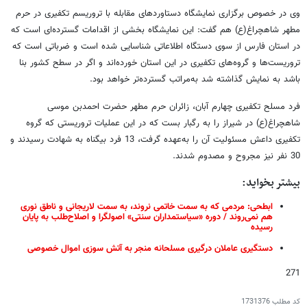
وی در خصوص برگزاری نمایشگاه دستاوردهای مقابله با تروریسم تکفیری در حرم
مطهر شاهچراغ(ع) هم گفت: این نمایشگاه بخشی از اقدامات گسترده‌ای است که
در استان فارس از سوی دستگاه اطلاعاتی شناسایی شده است و ضرباتی است که
تروریست‌ها و گروه‌های تکفیری در این استان خورده‌اند و اگر در سطح کشور بنا
باشد به نمایش گذاشته شد به‌مراتب گسترده‌تر خواهد بود.
فرد مسلح تکفیری چهارم آبان، زائران حرم مطهر حضرت احمدبن موسی
شاهچراغ(ع) در شیراز را به رگبار بست که در این عملیات تروریستی که گروه
تکفیری داعش مسئولیت آن را به‌عهده گرفت، 13 فرد بیگناه به شهادت رسیدند و
30 نفر نیز مجروح و مصدوم شدند.
بیشتر بخواید:
ابطحی: مردمی که به سمت خاتمی نروند، به سمت لاریجانی و ناطق نوری
هم نمی‌روند / دوره «سیاستمداران سنتی» اصولگرا و اصلاح‌طلب به پایان
رسیده
دستگیری عاملان درگیری مسلحانه منجر به آتش سوزی اموال خصوصی
271
کد مطلب
1731376