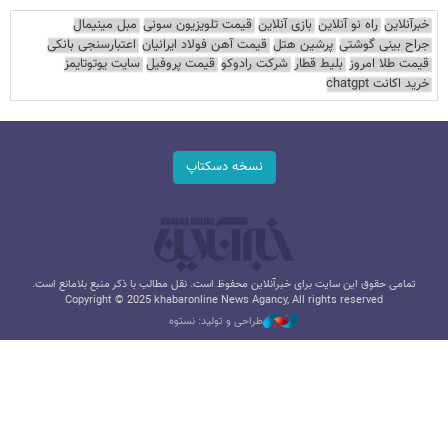
خبرآنلاین
راه نو آنلاین
بازی آنلاین
قیمت تلویزیون سونی
مبل مینیمال
جراح بینی گوشتی
پرشین هتل
قیمت آهن فولاد ایرانیان
اعتبارسنجی بانکی
قیمت طلا امروز
بلیط قطار
شرکت رادوکو
قیمت پروفیل
سایت یوتوتایمز
خرید اکانت chatgpt
نسخه دسکتاپ
تمامی حقوق این سایت برای خبرآنلاین محفوظ است. نقل مطالب با ذکر منبع بلامانع است.
Copyright © 2025 khabaronline News Agancy, All rights reserved
طراحی و تولید: نستوه