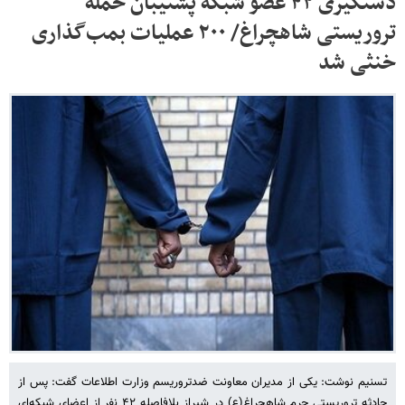
دستگیری ۴۲ عضو شبکه پشتیبان حمله
تروریستی شاهچراغ/ ۲۰۰ عملیات بمب‌گذاری
خنثی شد
تسنیم نوشت: یکی از مدیران معاونت ضدتروریسم وزارت اطلاعات گفت: پس از
حادثه تروریستی حرم شاهچراغ(ع) در شیراز بلافاصله ۴۲ نفر از اعضای شبکه‌ای