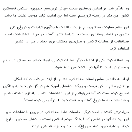
وی یادآور شد: بر اساس رده‌بندی سایت جهانی تروریسم، جمهوری اسلامی نخستین
کشور امن دنیا در زمینه تروریسم است اما این امنیت نباید موجب غفلت ما باشد.
این مقام معاونت ضدتروریسم وزارت اطلاعات با یادآوری تبلیغات و دروغ‌پراکنی
دشمن در فضای رسانه‌ای نسبت به شرایط کشور گفت: در جریان اغتشاشات اخیر،
ضدانقلاب از عملیات ترکیبی و مدل‌های مختلف برای ایجاد ناامنی در کشور
استفاده کرد.
وی اضافه کرد: یکی از اهداف دیگر عملیات ترکیبی، ایجاد خطای محاسباتی در مردم
و مسئولان است تا آنها دچار تشخیص غلط شوند.
او ادامه داد: بر اساس اسناد ضدانقلاب، دشمن از ابتدا می‌دانست که امکان
براندازی نظام ممکن نیست و پایگاه منطقه‌ای آمریکا هم در گزارش خود به پنتاگون
تصریح کرده است که "ما نمی‌توانیم از این اغتشاشات انتظار براندازی داشته باشیم
و ضدانقلاب به ما دروغ گفته و ظرفیت خود را بزرگنمایی کرده است".
خیراندیش گفت: از ابعاد دیگر محاسبات غلط ضدانقلاب در جریان اغتشاشات اخیر
این بود که آنها در نظامی که فرهنگ مردم اسلامی است، نمادهای ضددین مطرح
کردند و علیه دین، ائمه اطهار(ع)، مسجد و حوزه، فحاشی کردند.