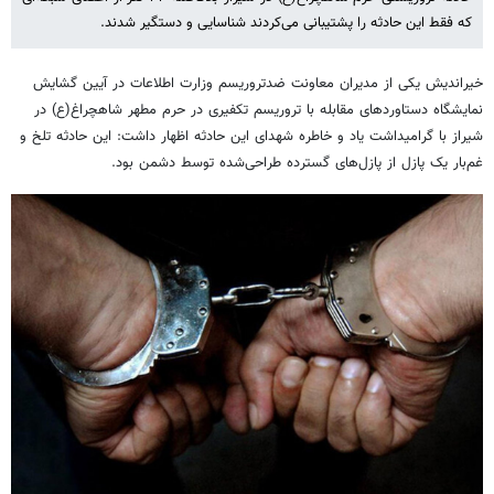
که فقط این حادثه را پشتیبانی می‌کردند شناسایی و دستگیر شدند.
خیراندیش یکی از مدیران معاونت ضدتروریسم وزارت اطلاعات در آیین گشایش
نمایشگاه دستاوردهای مقابله با تروریسم تکفیری در حرم مطهر شاهچراغ(ع) در
شیراز با گرامیداشت یاد و خاطره شهدای این حادثه اظهار داشت: این حادثه تلخ و
غم‌بار یک پازل از پازل‌های گسترده طراحی‌شده توسط دشمن بود.