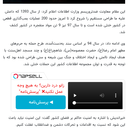
این مقام معاونت ضدتروریسم وزارت اطلاعات اعلام کرد: از سال 1393 که داعش
علیه ما طراحی مستقیم را شروع کرد تا امروز حدود 200 عملیات بمب‌گذاری قطعی
در کشور خنثی شده است و تا سال 97 نیز 9 تن مواد منفجره در کشور کشف
شد.
وی ادامه داد: در سال 94 بر اساس سند به‌دست‌آمده، طرح حمله به حرم‌های
مطهر امام رضا(ع)، حضرت معصومه(س)، شاهچراغ(ع) و چند مسجد اهل‌سنت با
هدف ایجاد ناامنی و ایجاد اختلاف و جنگ بین شیعه و سنی طراحی شده بود که با
توجه به قدرت و توان مجموعه اطلاعات کشور این حملات خنثی شد.
زانو درد دارین؟ به هیچ وجه
عمل نکنید❌ "پرسش‌نامه"
◀ پرسش‌نامه
خیراندیش با اشاره به امنیت حاکم بر فضای کشور گفت: این امنیت نباید باعث
این شود که نسبت به اقدامات و تحرکات دشمن و ضدانقلاب غفلت کنیم.