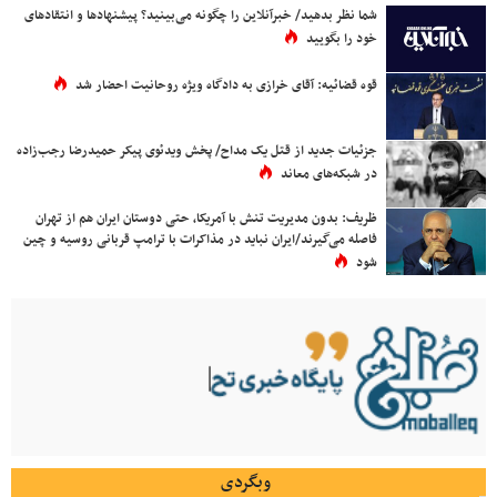
شما نظر بدهید/ خبرآنلاین را چگونه می‌بینید؟ پیشنهادها و انتقادهای
خود را بگویید
قوه قضائیه: آقای خرازی به دادگاه ویژه روحانیت احضار شد
جزئیات جدید از قتل یک مداح/ پخش ویدئوی پیکر حمیدرضا رجب‌زاده
در شبکه‌های معاند
ظریف: بدون مدیریت تنش با آمریکا، حتی دوستان ایران هم از تهران
فاصله می‌گیرند/ایران نباید در مذاکرات با ترامپ قربانی روسیه و چین
شود
وبگردی