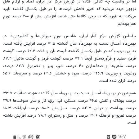
اما در واقعیت چه اتفاقی افتاد؟ در گزارش مرکز آمار ایران، اعداد و ارقام قابل
توجهی دیده می‌شود که تغییر فاحش قیمت‌ها را در طول یک‌سال گذشته تایید
می‌کند؛ به طوری که در برخی کالاها حتی شاهد افزایش بیش از ۲۰۰ درصد تورم
هم بوده‌ایم.
براساس گزارش مرکز آمار ایران، شاخص تورم خوراکی‌ها و آشامیدنی‌ها در
بهمن‌ماه امسال نسبت به بهمن‌ماه سال گذشته ۷۱.۵ درصد افزایش یافته است.
به این ترتیب که در طول یک‌سال گذشته قیمت نان و غلات ۶۲.۲ درصد، گوشت
قرمز، سفید و فرآورده‌های آن‌ها ۷۹.۹ درصد، گوشت قرمز و گوشت ماکیان ۸۷.۴
درصد، ماهی‌ها و صدف‌داران ۴۰ درصد، شیر، پنیر و تخم‌مرغ ۸۲.۷ درصد،
روغن‌ها و چربی‌ها ۲۴۶.۹ درصد، میوه و خشکبار ۴۴.۶ درصد و سبزیجات ۶۵.۶
درصد گران شده است.
همچنین در بهمن‌ماه امسال نسبت به بهمن‌ماه سال گذشته هزینه دخانیات ۳۳.۷
درصد، پوشاک و کفش ۴۶.۵ درصد، مسکن، آب، برق، گاز و سایر سوخت‌ها ۳۹.۹
درصد، بهداشت و درمان ۵۴.۳ درصد، حمل‌ونقل ۵۰.۲ درصد، ارتباطات ۱۵.۳
درصد، تفریح و فرهنگ ۳۲.۶ درصد و هتل و رستوران ۷۸.۹ درصد افزایش داشته
است.