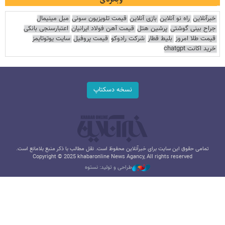
خبرآنلاین
راه نو آنلاین
بازی آنلاین
قیمت تلویزیون سونی
مبل مینیمال
جراح بینی گوشتی
پرشین هتل
قیمت آهن فولاد ایرانیان
اعتبارسنجی بانکی
قیمت طلا امروز
بلیط قطار
شرکت رادوکو
قیمت پروفیل
سایت یوتوتایمز
خرید اکانت chatgpt
نسخه دسکتاپ
تمامی حقوق این سایت برای خبرآنلاین محفوظ است. نقل مطالب با ذکر منبع بلامانع است.
Copyright © 2025 khabaronline News Agancy, All rights reserved
طراحی و تولید: نستوه