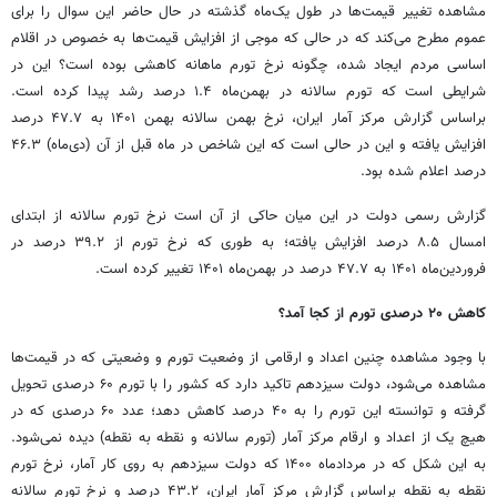
مشاهده تغییر قیمت‌ها در طول یک‌ماه گذشته در حال حاضر این سوال را برای
عموم مطرح می‌کند که در حالی که موجی از افزایش قیمت‌ها به خصوص در اقلام
اساسی مردم ایجاد شده، چگونه نرخ تورم ماهانه کاهشی بوده است؟ این در
شرایطی است که تورم سالانه در بهمن‌ماه ۱.۴ درصد رشد پیدا کرده است.
براساس گزارش مرکز آمار ایران، نرخ بهمن سالانه بهمن ۱۴۰۱ به ۴۷.۷ درصد
افزایش یافته و این در حالی است که این شاخص در ماه قبل از آن (دی‌ماه) ۴۶.۳
درصد اعلام شده بود.
گزارش رسمی دولت در این میان حاکی از آن است نرخ تورم سالانه از ابتدای
امسال ۸.۵ درصد افزایش یافته؛ به طوری که نرخ تورم از ۳۹.۲ درصد در
فروردین‌ماه ۱۴۰۱ به ۴۷.۷ درصد در بهمن‌ماه ۱۴۰۱ تغییر کرده است.
کاهش ۲۰ درصدی تورم از کجا آمد؟
با وجود مشاهده چنین اعداد و ارقامی از وضعیت تورم و وضعیتی که در قیمت‌ها
مشاهده می‌شود، دولت سیزدهم تاکید دارد که کشور را با تورم ۶۰ درصدی تحویل
گرفته و توانسته این تورم را به ۴۰ درصد کاهش دهد؛ عدد ۶۰ درصدی که در
هیچ یک از اعداد و ارقام مرکز آمار (تورم سالانه و نقطه به نقطه) دیده نمی‌شود.
به این شکل که در مردادماه ۱۴۰۰ که دولت سیزدهم به روی کار آمار، نرخ تورم
نقطه به نقطه براساس گزارش مرکز آمار ایران، ۴۳.۲ درصد و نرخ تورم سالانه