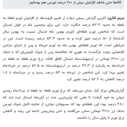
کالاها حتی شاهد افزایش بیش از ۲۰۰ درصد تورمی هم بوده‌ایم.
مریم فکری:
آخرین گزارش رسمی دولت از تغییر قیمت‌ها، از افزایش تورم نقطه به
نقطه به حدود ۵۳.۴ درصد حکایت دارد. این برای پنجمین ماه در طول امسال
است که شاخص تورم نقطه‌ای (تورم بهمن ماه امسال نسبت به بهمن سال
گذشته) از ۵۰ درصد عبور کرده و به حدود ۵۳.۴ درصد رسیده است. این در
شرایطی است که تورم نقطه‌ای بهمن ماه به تورم تیرماه و پس از اجرای جراحی
اقتصادی دولت بازگشت؛ به طوری که بلافاصله پس از شوک قیمتی‌ای که با حذف
ارز ۴۲۰۰ تومانی در اردیبهشت‌ماه امسال اتفاق افتاد، نرخ تورم نقطه به نقطه در
خردادماه به یک‌باره از ۳۹.۳ درصد در اردیبهشت‌ماه به ۵۲.۵ درصد در خردادماه
تغییر پیدا کرد. این شاخص در تیرماه به ۵۴ درصد رسید و در مردادماه با ۱.۸
درصد کاهش به ۵۲.۲ درصد تغییر کرد.
گزارش‌های مرکز آمار نشان می‌دهد که نرخ تورم نقطه به نقطه از مردادماه روندی
نزولی به خود گرفت؛ تا جایی که پایین‌ترین عدد در آبان‌ماه امسال ثبت شد که
۴۸.۱ درصد بود؛ این نقطه‌ای بود که مسوولان دولتی، از تخلیه کامل شوک تورمی
حذف ارز ۴۲۰۰ تومانی سخن می‌گفتند و حتی پیش‌بینی ادامه این روند و کاهش
نرخ تورم تا پایان سال را داشتند.