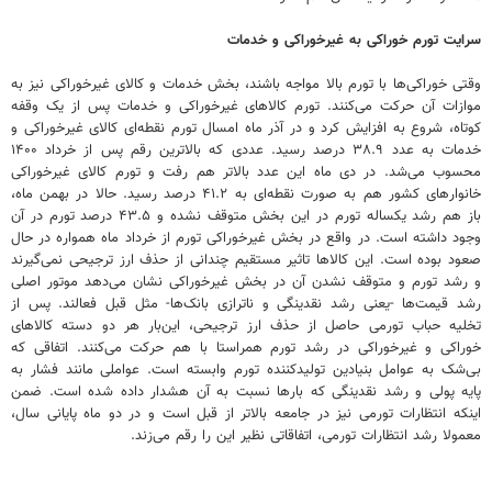
سرایت تورم خوراکی به غیرخوراکی و خدمات
وقتی خوراکی‌ها با تورم بالا مواجه باشند، بخش خدمات و کالای غیرخوراکی نیز به
موازات آن حرکت می‌کنند. تورم کالاهای غیرخوراکی و خدمات پس از یک وقفه
کوتاه، شروع به افزایش کرد و در آذر ماه امسال تورم نقطه‌ای کالای غیرخوراکی و
خدمات به عدد ۳۸.۹ درصد رسید. عددی که بالاترین رقم پس از خرداد ۱۴۰۰
محسوب می‌شد. در دی ماه این عدد بالاتر هم رفت و تورم کالای غیرخوراکی
خانوارهای کشور هم به صورت نقطه‌ای به ۴۱.۲ درصد رسید. حالا در بهمن ماه،
باز هم رشد یکساله تورم در این بخش متوقف نشده و ۴۳.۵ درصد تورم در آن
وجود داشته است. در واقع در بخش غیرخوراکی تورم از خرداد ماه همواره در حال
صعود بوده است. این کالاها تاثیر مستقیم چندانی از حذف ارز ترجیحی نمی‌گیرند
و رشد تورم و متوقف نشدن آن در بخش غیرخوراکی نشان می‌دهد موتور اصلی
رشد قیمت‌ها -یعنی رشد نقدینگی و ناترازی بانک‌ها- مثل قبل فعالند. پس از
تخلیه حباب تورمی حاصل از حذف ارز ترجیحی، این‌بار هر دو دسته کالاهای
خوراکی و غیرخوراکی در رشد تورم همراستا با هم حرکت می‌کنند. اتفاقی که
بی‌شک به عوامل بنیادین تولیدکننده تورم وابسته است. عواملی مانند فشار به
پایه پولی و رشد نقدینگی که بارها نسبت به آن هشدار داده شده است. ضمن
اینکه انتظارات تورمی نیز در جامعه بالاتر از قبل است و در دو ماه پایانی سال،
معمولا رشد انتظارات تورمی، اتفاقاتی نظیر این را رقم می‌زند.