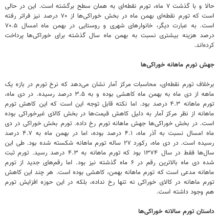
حالا و با گذشت ۷ ماه، تورم نقطه‌ای به همان سطح برگشته است. این در حالی
است که تورم نقطه‌ای بهمن ماه در بخش خوراکی‌ها از ۷۰ درصد نیز فراتر رفته
است. به عبارت دیگر، خانوارهای شهری و روستایی در بهمن ماه امسال ۷۰.۵
درصد هزینه بیشتری نسبت به بهمن ماه سال گذشته برای خوراکی‌ها پرداخت
کرده‌اند.
جهش تورم ماهانه خوراکی‌ها
برخلاف تورم نقطه‌ای، محاسبات مرکز آمار نشان می‌دهد که نرخ تورم در بازه یک
ماهه از دی ماه به بهمن ماه کاهشی بوده و به ۳.۵ درصد رسیده. در دی ماه،
تورم ماهانه ۴.۳ درصد بود. اما نکته قابل توجه این است که این کاهش تورم
ماهانه از نظر مرکز آمار به دلیل کاهش قیمت‌ها در بخش کالای غیرخوراکی بوده
است. در بخش خوراکی‌ها جهش ماهانه تورم رخ داده. تورم بخش خوراکی در دی
ماه امسال نسبت به آذر ماه، ۴.۱ درصد بوده، اما در بهمن ماه به ۴.۷ درصد
رسیده است. در دی ماه، رکورد ۲۷ ساله تورم ماهانه شکسته شده بود. طی این
سال‌ها فقط در سال ۱۳۷۴ بود که تورم ماهانه به ۴.۳ درصد رسید. تورم ثبت
شده دی ماه بالاترین رقم در ۶ ماه گذشته نیز بود. اما رقم‌های جدید از تورم
ماهانه مدعی است که تورم ماهانه بهمن، کاهشی بوده است. هر چند این کاهش
تورم ماهانه در کالای خوراکی نه تنها رخ نداده، بلکه در این حوزه افزایش تورم
هم وجود داشته است.
داستان تورم سالانه خوراکی‌ها