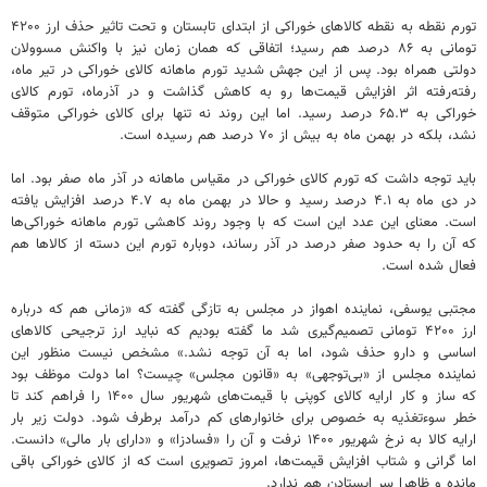
تورم نقطه به نقطه کالاهای خوراکی از ابتدای تابستان و تحت تاثیر حذف ارز ۴۲۰۰
تومانی به ۸۶ درصد هم رسید؛ اتفاقی که همان زمان نیز با واکنش مسوولان
دولتی همراه بود. پس از این جهش شدید تورم ماهانه کالای خوراکی در تیر ماه،
رفته‌رفته اثر افزایش قیمت‌ها رو به کاهش گذاشت و در آذرماه، تورم کالای
خوراکی به ۶۵.۳ درصد رسید. اما این روند نه تنها برای کالای خوراکی متوقف
نشد، بلکه در بهمن ماه به بیش از ۷۰ درصد هم رسیده است.
باید توجه داشت که تورم کالای خوراکی در مقیاس ماهانه در آذر ماه صفر بود. اما
در دی ماه به ۴.۱ درصد رسید و حالا در بهمن ماه به ۴.۷ درصد افزایش یافته
است. معنای این عدد این است که با وجود روند کاهشی تورم ماهانه خوراکی‌ها
که آن را به حدود صفر درصد در آذر رساند، دوباره تورم این دسته از کالاها هم
فعال شده است.
مجتبی یوسفی، نماینده اهواز در مجلس به تازگی گفته که «زمانی هم که درباره
ارز ۴۲۰۰ تومانی تصمیم‌گیری شد ما گفته بودیم که نباید ارز ترجیحی کالاهای
اساسی و دارو حذف شود، اما به آن توجه نشد.» مشخص نیست منظور این
نماینده مجلس از «بی‌توجهی» به «قانون مجلس» چیست؟ اما دولت موظف بود
که ساز و کار ارایه کالای کوپنی با قیمت‌های شهریور سال ۱۴۰۰ را فراهم کند تا
خطر سوءتغذیه به خصوص برای خانوارهای کم درآمد برطرف شود. دولت زیر بار
ارایه کالا به نرخ شهریور ۱۴۰۰ نرفت و آن را «فسادزا» و «دارای بار مالی» دانست.
اما گرانی و شتاب افزایش قیمت‌ها، امروز تصویری است که از کالای خوراکی باقی
مانده و ظاهرا سر ایستادن هم ندارد.