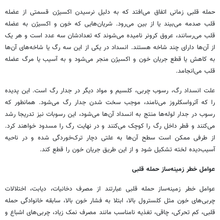
حمله قلبی زمانی اتفاق می‌افتد که به دلیل نرسیدن اکسیژن قسمتی از عضله
قلب صدمه می‌بیند یا از بین می‌رود. شریان‌هایی که خون و اکسیژن به عضله
قلب می‌رسانند، عروق کرونر نامیده می‌شوند که تعدادشان سه عدد است و هر یک
از آن‌ها دارای چند شاخه هستند. انسداد در یکی از این سه رگ یا شاخه‌های آن‌ها
به کاهش یا قطع جریان خون و اکسیژن منجر می‌شود و به آسیب یا مرگ عضله
قلب می‌انجامد.
علت انسداد رگ، رسوب چربی، کلسیم و مواد دیگر در جدار رگ است. این پدیده
را که آترواسکلروز می‌نامند، موجب سخت شدن جدار رگ می‌شود. همانطور که
رسوب در جدار لوله‌ها منتج به انسداد آن‌ها می‌شود، این رسوبات نیز تدریجا رشد
می‌کنند و قطر داخل رگ را کوچک می‌کنند و در نهایت رگ را مسدود خواهند کرد.
از طرفی ممکن است سطح آن‌ها به علتی دچار ترک‌خوردگی شده و در ناحیه
آسیب‌دیده لخته تشکیل شود و از این طریق جریان خون را قطع کند.
عوامل خطر زمینه‌ساز حمله قلبی
عوامل خطر زمینه‌ساز حمله قلبی عبارتند از مصرف دخانیات، دیابت، اختلالات
چربی‌های خون مثل کلسترول بالا، ابتلا به فشار خون بالا، سابقه خانوادگی حمله
قلبی، کم تحرکی، چاقی، تغذیه نامناسب مانند مصرف نمک زیاد، چربی‌های اشباع و