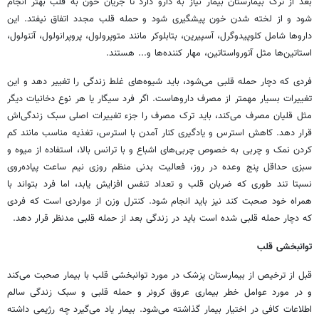
بعد از ترک بیمارستان بیمار نیاز به دارو دارد تا جریان خون به قلب بهتر انجام
شود و از لخته شدن خون پیشگیری شود و حمله قلب مجدد اتفاق نیفتد. این
داروها شامل کلوپیدوگرل، آسپیرین، بتابلوکر مانند متوپرولول، پروپرانولول، آتنولول،
استاتین‌ها مثل آتورواستاتین، مهار کننده‌ها و... هستند.
فردی که دچار حمله قلبی می‌شود، باید شیوه‌های غلط زندگی را تغییر دهد و این
تغییرات بسیار مهمتر از مصرف داروهاست. اگر فرد سیگار یا هر نوع دخانیات دیگر
مثل قلیان مصرف می‌کند، باید ترک مصرف را جزء تغییرات اصلی سبک زندگی‌اش
قرار دهد. کاهش استرس و یادگیری کنار آمدن با استرس، تغذیه مناسب مانند کم
کردن نمک و چربی به خصوص چربی‌های اشباع و با ترانس بالا، استفاده از میوه و
سبزی حداقل پنج وعده در روز، فعالیت بدنی منظم روزی نیم ساعت پیاده‌روی
نسبتا تند طوری که ضربان قلب و تعداد تنفس افزایش یابد، اما فرد بتواند با
همراه خود صحبت کند نیز باید انجام شود. کنترل وزن از مواردی است که فردی
که دچار حمله قلبی شده است باید در زندگی بعد از حمله قلبی مدنظر قرار دهد.
توانبخشی قلب
قبل از ترخیص از بیمارستان پزشک در مورد توانبخشی قلب با بیمار صحبت می‌کند
و در مورد عوامل خطر بیماری عروق کرونر و حمله قلبی و سبک زندگی سالم
اطلاعات کافی در اختیار بیمار گذاشته می‌شود. بیمار یاد می‌گیرد چه رژیمی داشته