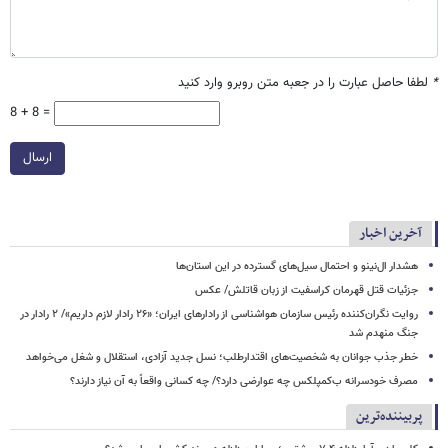
*
لطفا حاصل عبارت را در جعبه متن روبرو وارد کنید
8 + 8 =
ارسال
آخرین اخبار
هشدار ال‌نینو و احتمال سیل‌های گسترده در این استان‌ها
جزئیات قتل قهرمان کراسفیت از زبان قاتلش/ عکس
روایت نگران‌کننده رئیس سازمان هواشناسی از رادارهای ایران؛ «۲۶ رادار لازم داریم»/ ۲ رادار در
جنگ منهدم شد
خطر جذب جوانان به شخصیت‌های اقتدارطلب؛ نسل جدید آزادی، استقلال و شغل می‌خواهد
مصرف خودسرانه ب‌کمپلکس چه عوارضی دارد؟/ چه کسانی واقعاً به آن نیاز دارند؟
پربیننده‌ترین