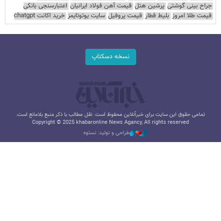
جراح بینی گوشتی
پرشین هتل
قیمت آهن فولاد ایرانیان
اعتبارسنجی بانکی
قیمت طلا امروز
بلیط قطار
قیمت پروفیل
سایت یوتوتایمز
خرید اکانت chatgpt
نسخه دسکتاپ
تمامی حقوق این سایت برای خبرآنلاین محفوظ است. نقل مطالب با ذکر منبع بلامانع است.
Copyright © 2025 khabaronline News Agancy, All rights reserved
طراحی و تولید: نستوه