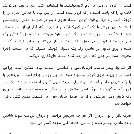
است از گروه دارویی به نام ترومبولیتیک‌ها استفاده کند. این داروها می‌توانند
لخته‌ای را که باعث انسداد رگ کرونر شده است، از بین ببرد یا حداقل اندازه آن را
کوچک کند. راه دیگر برطرف کردن انسداد عروق کرونر در صورت امکان آنژیوپلاستی
است. در این روش با یک کاتتر کوچک(یک لوله کوچک که قطر آن از مغز خودکار
کمتر است) یک بالون رابه داخل رگ کرونر وارد می‌کنند و در محل گرفتگی رگ
قرار می‌دهند؛ بالون را در محل بافشار مناسب باز می‌کنند و به این ترتیب رگ باز
شده و برای تداوم باز ماندن رگ یک وسیله کوچک مشبک که به استنت (فنر)
معروف است در جایی که بالون زده شده است، جای‌گذاری می‌کنند.
اگر شرایط بیمار مناسب آنژیوپلاستی و گذاشتن استنت نبود، ممکن است جراحی
قلب باز و پیوند عروق کرونر پیشنهاد شود. در این روش جراح قلب از وریدهای پا
یا یک شریان داخل قفسه سینه برای پیوند عروق کرونر استفاده می‌کند. یک سر
این رگ به آئورت شاهرگ اصلی متصل و سر دیگر به قسمت پایین انسداد روی
رگ کرونر وصل می‌شود و از این طریق جریان خون به قسمت پایین تنگی برقرار
خواهد شد.
صرف نظر از نوع درمان، اگر هر چه سریع‌تر مراجعه و درمان دریافت شود، شانس
زنده ماندن بیشتر شده و شانس حمله قلبی مجدد کمتر می شود.