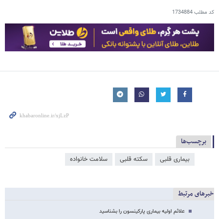
کد مطلب
1734884
برچسب‌ها
بیماری قلبی
سکته قلبی
سلامت خانواده
خبرهای مرتبط
علائم اولیه بیماری پارکینسون را بشناسید