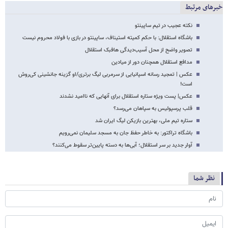
خبرهای مرتبط
نکته عجیب در تیم ساپینتو
باشگاه استقلال: با حکم کمیته استیناف، ساپینتو در بازی با فولاد محروم نیست
تصویر واضح از محل آسیب‌دیدگی هافبک استقلال
مدافع استقلال همچنان دور از میادین
عکس | تمجید رسانه اسپانیایی از سرمربی لیگ برتری/او گزینه جانشینی کی‌روش
است!
عکس| پست ویژه ستاره استقلال برای آنهایی که ناامید نشدند
قلب پرسپولیس به سپاهان می‌رسد؟
ستاره تیم ملی، بهترین بازیکن لیگ ایران شد
باشگاه تراکتور: به خاطر حفظ جان به مسجد سلیمان نمی‌رویم
آوار جدید بر سر استقلال؛ آبی‌ها به دسته پایین‌تر سقوط می‌کنند؟
نظر شما