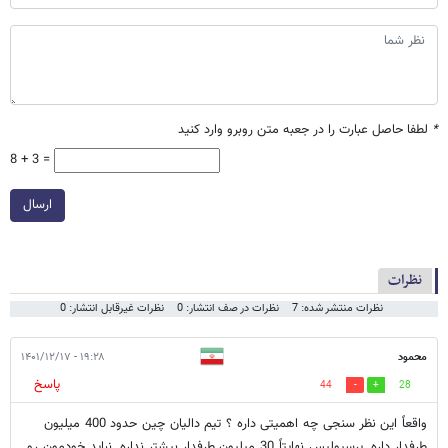
*
لطفا حاصل عبارت را در جعبه متن روبرو وارد کنید
8 + 3 =
ارسال
نظرات
نظرات منتشر شده: 7
نظرات در صف انتشار: 0
نظرات غیرقابل انتشار: 0
محمود
۱۹:۲۸ - ۱۴۰۱/۱۲/۱۷
پاسخ
44
28
واقعاً این نظر سنجی چه اهمیتی داره ؟ تیم دالیان چین حدود 400 میلیون
طرفدار داره. پرسپولیس نهایتاً 30 میلیون طرفدار بیشتر نداره. نباید خودمون رو