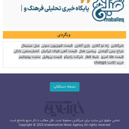
وبگردی
خبرآنلاین
راه نو آنلاین
بازی آنلاین
قیمت تلویزیون سونی
مبل مینیمال
جراح بینی گوشتی
پرشین هتل
قیمت آهن فولاد ایرانیان
اعتبارسنجی بانکی
قیمت طلا امروز
بلیط قطار
شرکت رادوکو
قیمت پروفیل
سایت یوتوتایمز
خرید اکانت chatgpt
نسخه دسکتاپ
تمامی حقوق این سایت برای خبرآنلاین محفوظ است. نقل مطالب با ذکر منبع بلامانع است.
Copyright © 2025 khabaronline News Agancy, All rights reserved