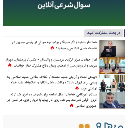
در بحث مشارکت کنید
شما نظر بدهید/ اگر خبرنگار بودید چه سوالی از رئیس جمهور در
نشست خبری فردا می‌پرسیدید؟
نماز جماعت سران ترکیه، عربستان و پاکستان + عکس / بن‌سلمان، شهباز
شریف و اردوغان پس از امضای پیمان دفاع مشترک نماز خواندند
«پیمان مکه» و آرایش جدید منطقه / ائتلاف نظامی جدید اسلامی چه
پیامی برای تهران دارد؟ / مثلث ریاض، آنکارا و اسلام‌آباد علیه خلاء
امنیتی غرب
سناتور آمریکایی خواهان ارسال اسلحه برای شورش در ایران شد / تد
کروز: فرقی نمی‌کند پسر شاه روی کار بیاید یا مریم رجوی، هر کسی جز
جمهوری اسلامی