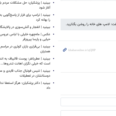
ببینید | پزشکیان: حل مشکلات مردم بای
آغاز شود
ببینید | ترامپ برای فرار از پاسخ‌گویی ب
را بهانه کرد
ت: لامپ ‌های خانه را روشن بگذارید.
ببینید | انفجار و آتش‌سوزی در پالایشگ
عکس | ماه‌چهره خلیلی با لباس عروس د
حیایی و پارسا پیروزفر
ببینید | بی‌قراری باران کوثری در مراسم 
همتیان
ببینید | عطریانفر: پوست قالیباف به اند
است که خیلی نگران اهانت تندروها...
ببینید | تنیس فوتبال جذاب قایدی و مغا
دوستانشان در تعطیلات
ببینید | دکتر پزشکیان: هرگز استعفا ندا
داد