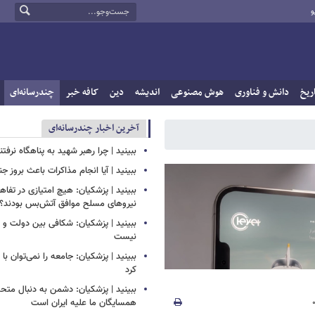
و
ریخ
دانش و فناوری
هوش مصنوعی
اندیشه
دین
کافه خبر
چندرسانه‌ای
آخرین اخبار چندرسانه‌ای
ببینید | چرا رهبر شهید به پناهگاه نرفتن
ببینید | آیا انجام مذاکرات باعث بروز 
ببینید | پزشکیان: هیچ امتیازی در تفاهم‌
نیروهای مسلح موافق آتش‌بس بودند؟
ببینید | پزشکیان: شکافی بین دولت و
نیست
ببینید | پزشکیان: جامعه را نمی‌توان با ا
کرد
ببینید | پزشکیان: دشمن به دنبال متح
همسایگان ما علیه ایران است