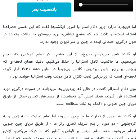
باتخفیف بخر
اما «ریچارد مارلز» وزیر دفاع استرالیا امروز (یکشنبه) گفت که این تفسیر «صراحتا
اشتباه است» و تاکید کرد که «هیچ توافقی» برای پیوستن به ایالات متحده در
طول درگیری احتمالی آینده با چین بر سر تایوان وجود ندارد.
او گفت: «من نمی‌توانم صریح‌تر از این باشم... در تمام کارهایی که انجام
می‌دهیم، ما حاکمیت کامل استرالیا را حفظ می‌کنیم. دقیقا همان لحظه‌ای که
پرچمی بر روی اولین زیردریایی کلاس ویرجینیا در اوایل دهه ۲۰۳۰ قرار گیرد،
لحظه‌ای است که زیردریایی تحت کنترل کامل دولت وقت استرالیا خواهد بود.»
وزیر دفاع استرالیا گفت، در حالی که زیردریایی‌ها می‌توانند در صورت درگیری مورد
استفاده قرار گیرند، هدف اصلی آنها «حفاظت» از مسیرهای تجاری حیاتی از طریق
دریای چین جنوبی و «کمک به ثبات منطقه» است.
او گفت: «بسیاری از تجارت ما به چین می‌رود، اما تمام تجارت ما به ژاپن و به
کره‌جنوبی - دو مورد از پنج شریک تجاری برتر ما - از طریق دریای چین جنوبی
انجام می‌شود. حفظ نظم مبتنی بر قوانین، آنطور که ما درک می‌کنیم، آزادی
ناوبری، آزادی پرواز کاملا به نفع استرالیاست و ما باید مطمئن شویم که قابلیتی