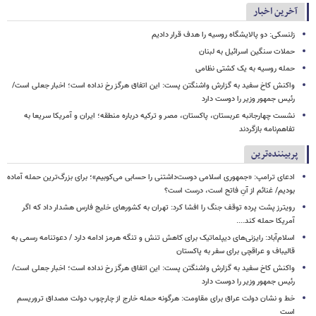
آخرین اخبار
زلنسکی: دو پالایشگاه روسیه را هدف قرار دادیم
حملات سنگین اسرائیل به لبنان
حمله روسیه به یک کشتی نظامی
واکنش کاخ سفید به گزارش واشنگتن پست: این اتفاق هرگز رخ نداده است؛ اخبار جعلی است/
رئیس جمهور وزیر را دوست دارد
نشست چهارجانبه عربستان، پاکستان، مصر و ترکیه درباره منطقه؛ ایران و آمریکا سریعا به
تفاهم‌نامه بازگردند
پربیننده‌ترین
ادعای ترامپ: «جمهوری اسلامی دوست‌داشتنی را حسابی می‌کوبیم»؛ برای بزرگ‌ترین حمله آماده
بودیم/ غنائم از آنِ فاتح است، درست است؟
رویترز پشت پرده توقف جنگ را افشا کرد: تهران به کشورهای خلیج فارس هشدار داد که اگر
آمریکا حمله کند....
اسلام‌آباد: رایزنی‌های دیپلماتیک برای کاهش تنش و تنگه هرمز ادامه دارد / دعوتنامه رسمی به
قالیباف و عراقچی برای سفر به پاکستان
واکنش کاخ سفید به گزارش واشنگتن پست: این اتفاق هرگز رخ نداده است؛ اخبار جعلی است/
رئیس جمهور وزیر را دوست دارد
خط و نشان دولت عراق برای مقاومت: هرگونه حمله خارج از چارچوب دولت مصداق تروریسم
است