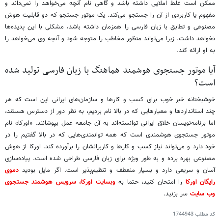
ممکن است غلط املایی داشته باشد و گاهی نام آنچه می‌خواهد را نمی‌داند و
مفهوم یا کاربردی از آن را جستجو می‌کند. یک موتور جستجو که دو قابلیت هوش
مصنوعی و تطابق با زبان فارسی را همزمان داشته باشد، مشکلی با این پدیده‌ها
نخواهد داشت. زیرا می‌تواند منظور مخاطب را متوجه شود و آنچه وی می‌خواهد را
به او ارائه کند.
آیا موتور جستجوی هوشمند هماهنگ با زبان فارسی تولید شده
است؟
خوشبختانه خبر خوب برای کسب و کارها و سازمان‌های ایرانی این است که هر
چند استانداردها و معیارهایی که در بالا نام بردیم، به نظر دور از دسترس هستند،
اما برنامه‌نویسان خلاق ایرانی توانسته‌اند به آن جامعه عمل بپوشانند. «اورکا» نام
موتور جستجوی هوشمندی است که همه توانمندی‌هایی که در بالا گفتیم را در
خود دارد و می‌تواند نیاز کسب و کارها و کاربرانشان را برآورده کند. اورکا از هوش
مصنوعی بهره برده و به طور ویژه برای زبان فارسی طراحی شده است. پیاده‌سازی
آسان و سریعی دارد و بسیار منعطف و تنظیم‌پذیر است. اگر مایل بودید
دموی
رایگان اورکا
را امتحان کنید، حتما به
وبسایت اورکا، سرویس هوشمند جستجوی
وب سایت
سر بزنید.
کد مطلب
1744943