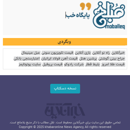
وبگردی
خبرآنلاین
راه نو آنلاین
بازی آنلاین
قیمت تلویزیون سونی
مبل مینیمال
جراح بینی گوشتی
پرشین هتل
قیمت آهن فولاد ایرانیان
اعتبارسنجی بانکی
قیمت طلا امروز
بلیط قطار
شرکت رادوکو
قیمت پروفیل
سایت یوتوتایمز
نسخه دسکتاپ
تمامی حقوق این سایت برای خبرآنلاین محفوظ است. نقل مطالب با ذکر منبع بلامانع است.
Copyright © 2025 khabaronline News Agancy, All rights reserved