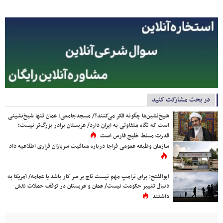
در بحث مشارکت کنید
شیخ‌نشین‌ها چگونه فکر می‌کنند؟/ مسجدجامعی: عمان تنها شیخ‌نشینی
است که نگاه متفاوتی به ایران دارد/ عربستان برادر بزرگ‌تر نیست؛
قدرت مسلط خلیج فارس است
سازمان وظیفه عمومی فراجا درباره معافیت سربازان فراری اطلاعیه داد
ابوالفتح: برای ترامپ مهم نیست تاج بر سر کار باشد یا عمامه/ آمریکا به
دنبال تغییر حکومت نیست/ عمان و عربستان در توقف حملات نقش
داشتند