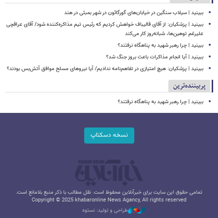
ببینید | سیلاب‌ سنگین در خیابان‌های گورگائون در شهر بمبئی در هند
ببینید | پزشکیان: از آقای قالیباف خواهش کردیم که رئیس تیم مذاکره‌کننده شود/ آقای عراقچی
علیرغم توهین‌ها، شبانه‌روز کار می‌کند
ببینید | چرا رهبر شهید به پناهگاه نرفتند؟
ببینید | آیا انجام مذاکرات باعث بروز جنگ شد؟
ببینید | پزشکیان: هیچ امتیازی در تفاهم‌نامه ندادیم/ آیا نیروهای مسلح موافق آتش‌بس بودند؟
پربیننده‌ترین
ببینید | چرا رهبر شهید به پناهگاه نرفتند؟
نسخه دسکتاپ
تمامی حقوق این سایت برای خبرآنلاین محفوظ است. نقل مطالب با ذکر منبع بلامانع است.
Copyright © 2025 khabaronline News Agancy, All rights reserved
طراحی و تولید: نستوه