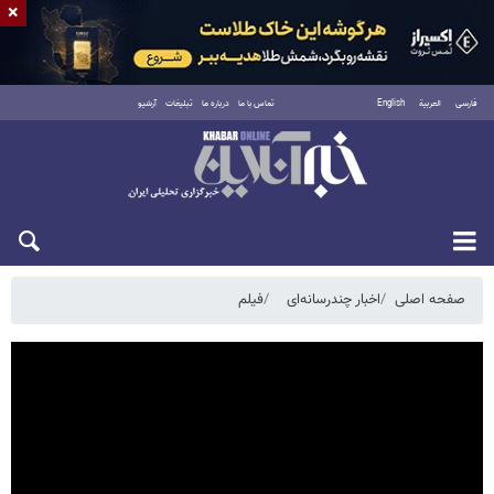
×
فارسی
العربية
English
تماس با ما
درباره ما
تبلیغات
آرشیو
شنبه ۱۷ مرداد ۱۴۰۵
صفحه اصلی
اخبار چندرسانه‌ای
فیلم