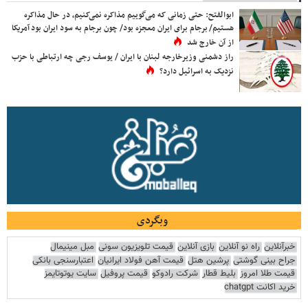
ابوالفتح: حتی زمانی که می‌گوییم مذاکره نمی‌کنیم، در حال مذاکره
هستیم/ برجام برای ایران معجزه بود/ چون برجام به سود ایران بود آمریکا
از آن خارج شد
راز دشمنی وزیرخارجه لبنان با ایران / یوسف رجی چه ارتباطی با حزب
نزدیک به اسرائیل دارد؟
وبگردی
خبرآنلاین
راه نو آنلاین
بازی آنلاین
قیمت تلویزیون سونی
مبل مینیمال
جراح بینی گوشتی
پرشین هتل
قیمت آهن فولاد ایرانیان
اعتبارسنجی بانکی
قیمت طلا امروز
بلیط قطار
شرکت رادوکو
قیمت پروفیل
سایت یوتوتایمز
خرید اکانت chatgpt