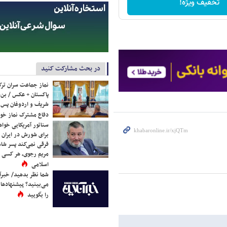
تخفیف ویژه!
در بحث مشارکت کنید
نماز جماعت سران ترک
پاکستان + عکس / بن‌س
شریف و اردوغان پس ا
دفاع مشترک نماز خوا
سناتور آمریکایی خواه
برای شورش در ایران 
فرقی نمی‌کند پسر شاه 
مریم رجوی، هر کسی 
اسلامی
شما نظر بدهید/ خبرآن
می‌بینید؟ پیشنهادها 
را بگویید