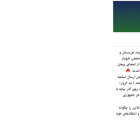
یه، عربستان و
لمان، شهباز
ز امضای پیمان
ندند
ان ارسال اسلحه
شد / تد کروز:
روی کار بیاید یا
جز جمهوری
لاین را چگونه
و انتقادهای خود