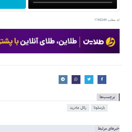
کد مطلب
1745249
برچسب‌ها
بارسلونا
رئال مادرید
خبرهای مرتبط