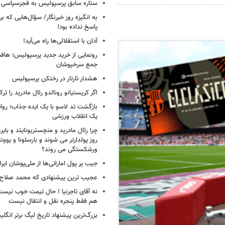
ستاره سابق پرسپولیس به فجرسپاسی
به انگیزه روز خبرنگار/ سؤال‌هایی که برا
پاسخ نداده بود!
آدان با استقلالی‌ها راه می‌آید!
جمع سرخپوشان
هشدار تارتار در رختکن پرسپولیس
اگر کریستیانو رونالدو رئال مادرید را ترک
بازگشت تد لاسو با یک ایده جذاب؛ روای
یک انقلاب ورزشی
چرا رئال مادرید و منچستریونایتد و بای
روز پولدارتر می شوند و بارسلونا و ی
ورشکستگی می روند؟
جیب پر پول اماراتی‌ها از ملی‌پوشان ایرا
عجیب ترین پیشنهادی که محمد صلاح ر
نه آقای تاجرنیا ! حال تیمت خوب نی
هم فقط پنجره نقل و انتقال نیست
بزرگ‌ترین پیشنهاد تاریخ لیگ برتر انگل