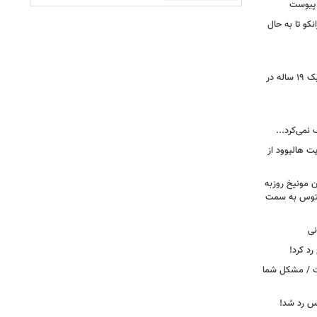
 پیوست
نکو تا به حال
رونمایی از خرید جدید پرسپولیس؛ هافبک ۱۹ ساله در
 نمی‌کرد...
ت هالیوود از
رن مونیخ روزبه
وونتوس به سمت
نی
د کرد!
ست / مشکل شما
یس رد شد!