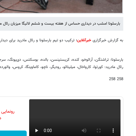
بارسلونا امشب در دیداری حساس از هفته بیست و ششم لالیگا میزبان رئال م
به گزارش خبرگزاری
خبرآنلاین
؛ ترکیب دو تیم بارسلونا و رئال مادرید برای دید
بارسلونا: تراشتگن، آرائوخو، کنده، کریستینسن، بالده، بوسکتس، دی‌یونگ، سرجی
رئال مادرید: کورتوا، کارواخال، میلیتائو، رودیگر، ناچو، کاماوینگا، کروس، والور
258 258
رونمایی
دن