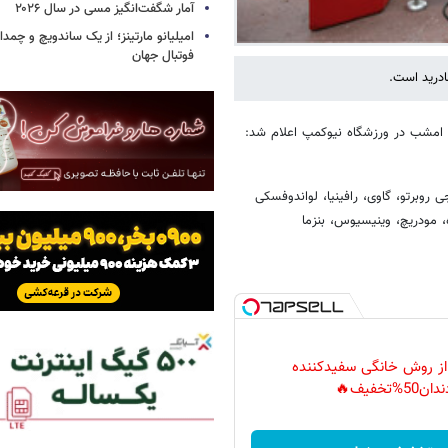
آمار شگفت‌انگیز مسی در سال ۲۰۲۶
امیلیانو مارتینز؛ از یک ساندویچ و چمد
فوتبال جهان
ادرید است.
ار امشب در ورزشگاه نیوکمپ اعلام شد:
 روبرتو، گاوی، رافینیا، لواندوفسکی
ده، مودریچ، وینیسیوس، بنزما
 از روش خانگی سفیدکننده
دان50%تخفیف🔥