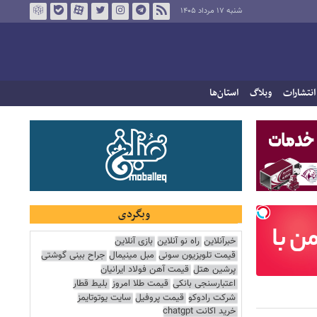
شنبه ۱۷ مرداد ۱۴۰۵
انتشارات
وبلاگ
استان‌ها
وبگردی
خبرآنلاین
راه نو آنلاین
بازی آنلاین
قیمت تلویزیون سونی
مبل مینیمال
جراح بینی گوشتی
پرشین هتل
قیمت آهن فولاد ایرانیان
اعتبارسنجی بانکی
قیمت طلا امروز
بلیط قطار
شرکت رادوکو
قیمت پروفیل
سایت یوتوتایمز
خرید اکانت chatgpt