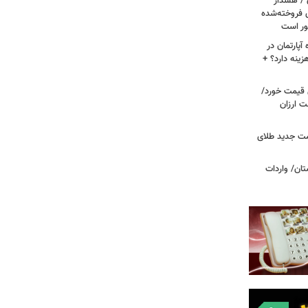
ن / هشدار
 فروخته‌شده
ور است
پارتمان در
هزینه دارد؟ +
ونی قیمت خورد/
وشت ارزان
مت جدید طلای
ان/ واردات