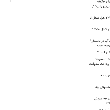
یران چگونه
ریایی را بیشتر
شوک به بازار کار آمریکا/ اقتصاد امریکا ۲۳ هزار شغل از
گزارشی از بازار برنج؛ قیمت‌ها همچنان در کانال ۴۵۰ تا
آب در تابستان/
ا رفته است
قدر است؟
داخت معوقات
 پرداخت معوقات
س به قله
 مشمولان چه
ر چه صورتی
نند