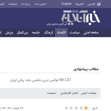
فارسی
العربية
English
تماس با ما
درباره ما
تبلیغات
آرشی
صفحه اصلی
سیاست
اقتصاد
فرهنگ
جامعه
بین‌الملل
ورزش
تا
مطالب پیشنهادی
IM LS7 لوکس ترین شاسی بلند برقی ایران
صفحه اصلی
اخبار اقتصادی
صنعت
۲۹ اسفند ۱۴۰۱ - ۰۰:۲۴
۳ نفر