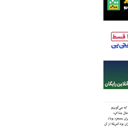
که می‌گوییم
حال مذاکره
ران معجزه بود/
ن بود آمریکا از آن