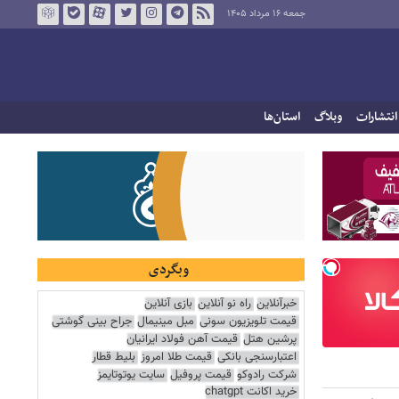
جمعه ۱۶ مرداد ۱۴۰۵
انتشارات
وبلاگ
استان‌ها
وبگردی
خبرآنلاین
راه نو آنلاین
بازی آنلاین
قیمت تلویزیون سونی
مبل مینیمال
جراح بینی گوشتی
پرشین هتل
قیمت آهن فولاد ایرانیان
اعتبارسنجی بانکی
قیمت طلا امروز
بلیط قطار
شرکت رادوکو
قیمت پروفیل
سایت یوتوتایمز
خرید اکانت chatgpt