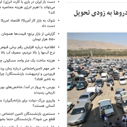
دست باز ایران در بازی با کارت انرژی/ ا
می‌تواند با اهرم انرژی‌ هزینه محاصره د
روها به زودی تحویل
کند؟
دست داد
۵۵۰ هزار تومان
اطلاعیه درباره افزایش رقم برخی قبوض 
نرخ آب‌بها را بالا نبردیم، مصرف آب بال
هزینه ساخت یک متر واحد مسکونی چ
خبر مهم تامین‌اجتماعی درباره زمان پر
فروردین و اردیبهشت بازنشستگان/ چرا
به تاخیر افتاد؟
بورس به پرواز در آمد/ شاخص‌های بور
تاریخی رسیدند
واریزی بزرگ دولت برای یارانه‌بگیران/
کسانی هستند؟
مستمری بازنشستگان تامین اجتماعی د
قطع می شود؟/ بازنشستگان حتما بخوا