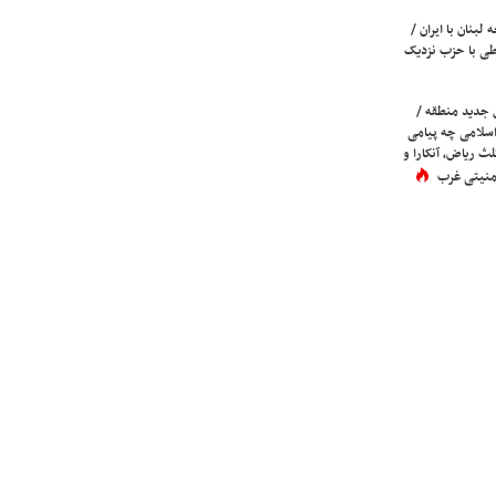
لبنان با ایران /
ی با حزب نزدیک
 جدید منطقه /
اسلامی چه پیامی
لث ریاض، آنکارا و
 امنیتی غرب