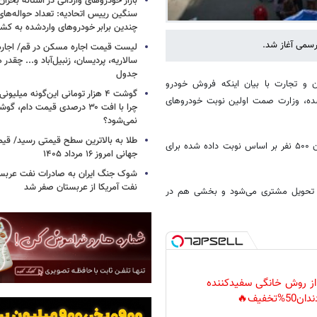
بازار خودروهای وارداتی در آستانه بحرا
سنگین رییس اتحادیه: تعداد حواله‌های
چندین برابر خودروهای واردشده به کش
لیست قیمت اجاره مسکن در قم/ اجاره آ
سالاریه، پردیسان، زنبیل‌آباد و... چقدر 
جدول
 و تجارت با بیان اینکه فروش خودرو
گوشت ۴ هزار تومانی این‌گونه میلی
شده، وزارت صمت اولین نوبت خودروهای
چرا با افت ۳۰ درصدی قیمت دام، گ
نمی‌شود؟
طلا به بالاترین سطح قیمتی رسید/ قی
وی ادامه داد: ۱۱۰۸ خودرو چانگان در دو مدل برای فروش عرضه شد که تاکنون ۵۰۰ نفر بر اساس نوبت داده شده برای
جهانی امروز ۱۶ مرداد ۱۴۰۵
شوک جنگ ایران به صادرات نفت عربست
نفت آمریکا از عربستان صفر شد
 تحویل مشتری می‌شود و بخشی هم در
 از روش خانگی سفیدکننده
دان50%تخفیف🔥