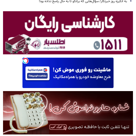
به انگیزه روز خبرنگار/ سؤال‌هایی که برانکو تا به حال پاسخ نداده بود!