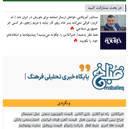
در بحث مشارکت کنید
سناتور آمریکایی خواهان ارسال اسلحه برای شورش در ایران شد / تد
کروز: فرقی نمی‌کند پسر شاه روی کار بیاید یا مریم رجوی، هر کسی جز
جمهوری اسلامی
شما نظر بدهید/ خبرآنلاین را چگونه می‌بینید؟ پیشنهادها و انتقادهای
خود را بگویید
وبگردی
خبرآنلاین
راه نو آنلاین
بازی آنلاین
قیمت تلویزیون سونی
مبل مینیمال
جراح بینی گوشتی
پرشین هتل
قیمت آهن فولاد ایرانیان
اعتبارسنجی بانکی
قیمت طلا امروز
بلیط قطار
شرکت رادوکو
قیمت پروفیل
سایت یوتوتایمز