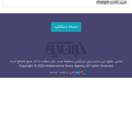
خرید اکانت chatgpt
نسخه دسکتاپ
تمامی حقوق این سایت برای خبرآنلاین محفوظ است. نقل مطالب با ذکر منبع بلامانع است.
Copyright © 2025 khabaronline News Agancy, All rights reserved
طراحی و تولید: نستوه