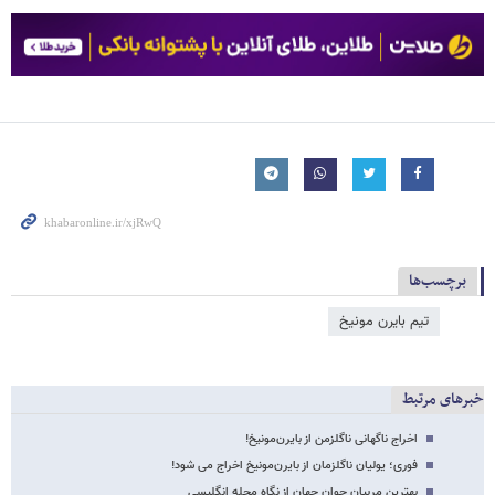
برچسب‌ها
تیم بایرن مونیخ
خبرهای مرتبط
اخراج ناگهانی ناگلزمن از بایرن‌مونیخ!
فوری؛ یولیان ناگلزمان از بایرن‌مونیخ اخراج می شود!
بهترین مربیان جوان جهان از نگاه مجله انگلیسی