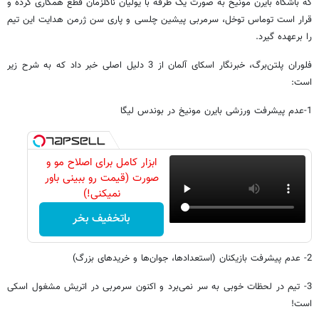
که باشگاه بایرن مونیخ به صورت یک طرفه با یولیان ناگلزمان قطع همکاری کرده و
قرار است توماس توخل، سرمربی پیشین چلسی و پاری سن ژرمن هدایت این تیم
را برعهده گیرد.
فلوران پلتن‌برگ، خبرنگار اسکای آلمان از 3 دلیل اصلی خبر داد که به شرح زیر
است:
1-عدم پیشرفت ورزشی بایرن مونیخ در بوندس لیگا
ابزار کامل برای اصلاح مو و
صورت (قیمت رو ببینی باور
نمیکنی!)
باتخفیف بخر
2- عدم پیشرفت بازیکنان (استعدادها، جوان‌ها و خریدهای بزرگ)
3- تیم در لحظات خوبی به سر نمی‌برد و اکنون سرمربی در اتریش مشغول اسکی
است!