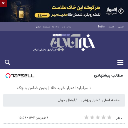
×
فارسی
العربية
English
تماس با ما
درباره ما
تبلیغات
آرشیو
شنبه ۱۷ مرداد ۱۴۰۵
مطالب پیشنهادی
۱ میلیارد اعتبار خرید طلا | بدون ضامن و چک
صفحه اصلی
اخبار ورزشی
فوتبال جهان
۴ فروردین ۱۴۰۲ - ۱۵:۵۴
۰ نفر