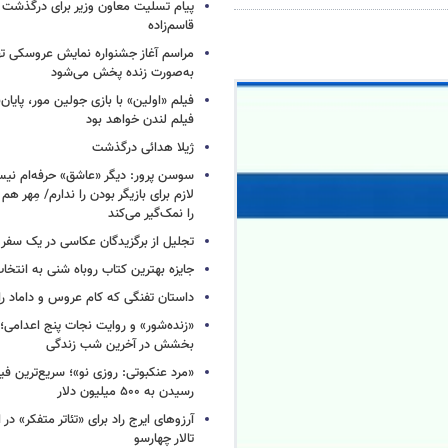
پیام تسلیت معاون وزیر برای درگذشت ا
قاسم‌زاده
مراسم آغاز جشنواره نمایش عروسکی ت
به‌صورت زنده پخش می‌شود
فیلم «اولین» با بازی جولین مور، پایا
فیلم لندن خواهد بود
ژیلا هدائی درگذشت
لازم برای بازیگر بودن را ندارم/ مِهر هم
را نمک‌گیر می‌کند
تجلیل از برگزیدگان عکاسی در یک سفر م
جایزه بهترین کتاب روباه شنی به انتخا
داستان تفنگی که کام عروس و داماد را 
«زنده‌شور» و روایت نجات پنج اعدامی؛
بخشش در آخرین شب زندگی
«مرد عنکبوتی: روزی نو»؛ سریع‌ترین فیل
رسیدن به ۵۰۰ میلیون دلار
آرزوهای ایرج راد برای «تئاتر متفکر» در
تالار چهارسو