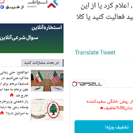
در بحث مشارکت کنید
ابوالفتح: حتی زمانی 
مذاکره نمی‌کنیم، در 
هستیم/ برجام برای ای
چون برجام به سود ایرا
خارج شد
 از روش خانگی سفیدکننده
راز دشمنی وزیرخارجه 
یوسف رجی چه ارتباط
دان50%تخفیف🔥
به اسرائیل دارد؟
تخفیف ویژه!