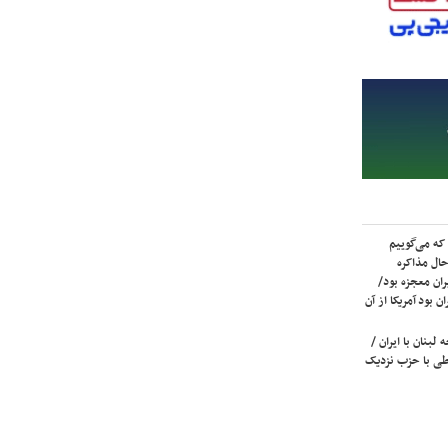
که می‌گوییم
حال مذاکره
ران معجزه بود/
ن بود آمریکا از آن
لبنان با ایران /
ی با حزب نزدیک