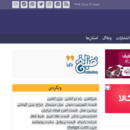
جمعه ۱۶ مرداد ۱۴۰۵
انتشارات
وبلاگ
استان‌ها
وبگردی
خبرآنلاین
راه نو آنلاین
بازی آنلاین
قیمت تلویزیون سونی
مبل مینیمال
جراح بینی گوشتی
پرشین هتل
قیمت آهن فولاد ایرانیان
اعتبارسنجی بانکی
قیمت طلا امروز
بلیط قطار
شرکت رادوکو
قیمت پروفیل
سایت یوتوتایمز
خرید اکانت chatgpt