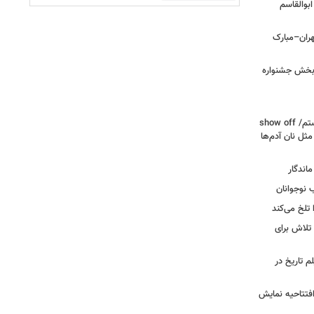
بوالقاسم
هران–مبارک
ن‌بخش جشنواره
سوسن پرور: دیگر «عاشق» حرفه‌ام نیستم/ show off
 مثل نان آدم‌ها
اندگار
ب نوجوانان
تلخ می‌کند
 تلاش برای
م تاریخ در
 افتتاحیه نمایش