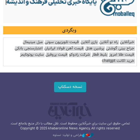
وبگردی
خبرآنلاین
راه نو آنلاین
بازی آنلاین
قیمت تلویزیون سونی
مبل مینیمال
جراح بینی گوشتی
پرشین هتل
قیمت آهن فولاد ایرانیان
اعتبارسنجی بانکی
قیمت طلا امروز
بلیط قطار
شرکت رادوکو
قیمت پروفیل
سایت یوتوتایمز
خرید اکانت chatgpt
نسخه دسکتاپ
تمامی حقوق این سایت برای خبرآنلاین محفوظ است. نقل مطالب با ذکر منبع بلامانع است.
Copyright © 2025 khabaronline News Agancy, All rights reserved
طراحی و تولید: نستوه