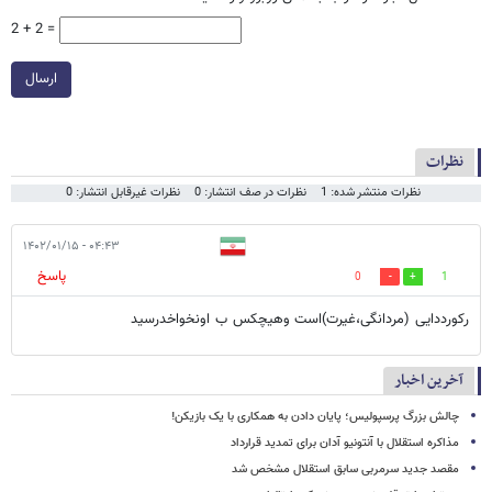
2 + 2 =
ارسال
نظرات
نظرات منتشر شده: 1
نظرات در صف انتشار: 0
نظرات غیرقابل انتشار: 0
۰۴:۴۳ - ۱۴۰۲/۰۱/۱۵
پاسخ
0
1
رکورددایی (مردانگی،غیرت)است وهیچکس ب اونخواخدرسید
آخرین اخبار
چالش بزرگ پرسپولیس؛ پایان دادن به همکاری با یک بازیکن!
مذاکره استقلال با آنتونیو آدان برای تمدید قرارداد
مقصد جدید سرمربی سابق استقلال مشخص شد