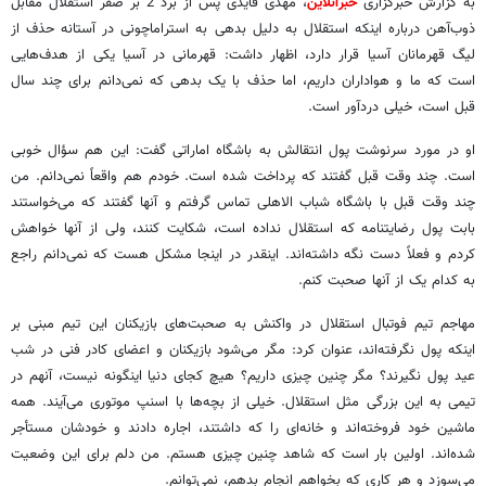
به گزارش خبرگزاری
خبرآنلاین
، مهدی قایدی پس از برد 2 بر صفر استقلال مقابل
ذوب‌آهن درباره اینکه استقلال به دلیل بدهی به استراماچونی در آستانه حذف از
لیگ قهرمانان آسیا قرار دارد، اظهار داشت: قهرمانی در آسیا یکی از هدف‌هایی
است که ما و هواداران داریم، اما حذف با یک بدهی که نمی‌دانم برای چند سال
قبل است، خیلی دردآور است.
او در مورد سرنوشت پول انتقالش به باشگاه اماراتی گفت: این هم سؤال خوبی
است. چند وقت قبل گفتند که پرداخت شده است. خودم هم واقعاً نمی‌دانم. من
چند وقت قبل با باشگاه شباب الاهلی تماس گرفتم و آنها گفتند که می‌خواستند
بابت پول رضایتنامه که استقلال نداده است، شکایت کنند، ولی از آنها خواهش
کردم و فعلاً دست نگه داشته‌اند. اینقدر در اینجا مشکل هست که نمی‌دانم راجع
به کدام یک از آنها صحبت کنم.
مهاجم تیم فوتبال استقلال در واکنش به صحبت‌های بازیکنان این تیم مبنی بر
اینکه پول نگرفته‌اند، عنوان کرد: مگر می‌شود بازیکنان و اعضای کادر فنی در شب
عید پول نگیرند؟ مگر چنین چیزی داریم؟ هیچ کجای دنیا اینگونه نیست، آنهم در
تیمی به این بزرگی مثل استقلال. خیلی از بچه‌ها با اسنپ موتوری می‌آیند. همه
ماشین خود فروخته‌اند و خانه‌ای را که داشتند، اجاره دادند و خودشان مستأجر
شده‌اند. اولین بار است که شاهد چنین چیزی هستم. من دلم برای این وضعیت
می‌سوزد و هر کاری که بخواهم انجام بدهم، نمی‌توانم.