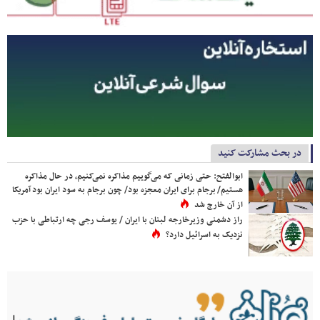
در بحث مشارکت کنید
ابوالفتح: حتی زمانی که می‌گوییم مذاکره نمی‌کنیم، در حال مذاکره
هستیم/ برجام برای ایران معجزه بود/ چون برجام به سود ایران بود آمریکا
از آن خارج شد
راز دشمنی وزیرخارجه لبنان با ایران / یوسف رجی چه ارتباطی با حزب
نزدیک به اسرائیل دارد؟