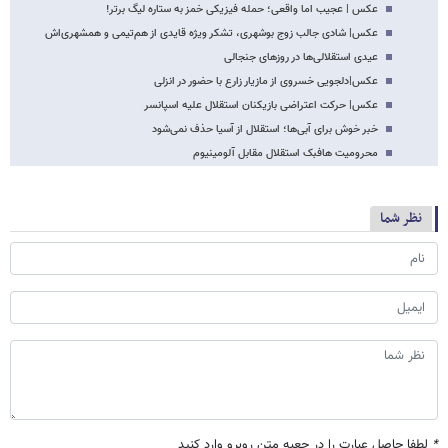
عکس | عجیب اما واقعی؛ حمله فیزیکی خمز به ستاره لیگ برتر!
عکس| شادی جالب زوج بوشهری، تشکر ویژه قایدی از هم‌تیمی و همشهری‌اش
عیدی استقلالی‌ها در روزهای جنجالی
عکس|دلجویی خسروی از مازیار زارع با حضور در انزلی
عکس| حرکت اعتراضی بازیکنان استقلال علیه اسپانسر
خبر خوش برای آبی‌ها؛ استقلال از آسیا حذف نمی‌شود
محرومیت هافبک استقلال مقابل آلومینیوم
نظر شما
*
لطفا حاصل عبارت را در جعبه متن روبرو وارد کنید