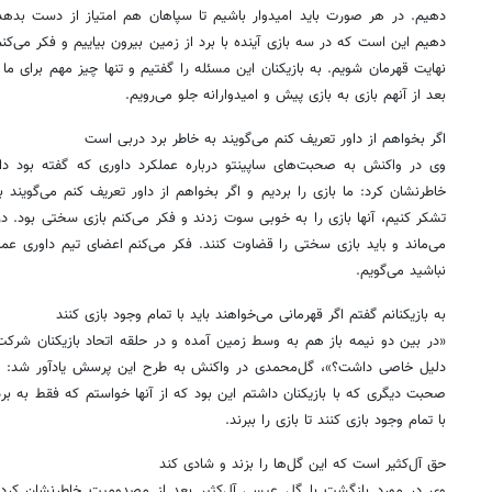
دهیم. در هر صورت باید امیدوار باشیم تا سپاهان هم امتیاز از دست بدهد، 
دهیم این است که در سه بازی آینده با برد از زمین بیرون بیاییم و فکر می‌کنم
نهایت قهرمان شویم. به بازیکنان این مسئله را گفتیم و تنها چیز مهم برای ما
بعد از آنهم بازی به بازی پیش و امیدوارانه جلو می‌رویم.
اگر بخواهم از داور تعریف کنم می‌گویند به خاطر برد دربی است
وی در واکنش به صحبت‌های ساپینتو درباره عملکرد داوری که گفته بود داو
خاطرنشان کرد: ما بازی را بردیم و اگر بخواهم از داور تعریف کنم می‌گویند ب
تشکر کنیم، آنها بازی را به خوبی سوت زدند و فکر می‌کنم بازی سختی بود. 
می‌ماند و باید بازی سختی را قضاوت کنند. فکر می‌کنم اعضای تیم داوری عم
نباشید می‌گویم.
به بازیکنانم گفتم اگر قهرمانی می‌خواهند باید با تمام وجود بازی کنند
«در بین دو نیمه باز هم به وسط زمین آمده و در حلقه اتحاد بازیکنان شرکت و
دلیل خاصی داشت؟»، گل‌محمدی در واکنش به طرح این پرسش یادآور شد: یکی
صحبت دیگری که با بازیکنان داشتم این بود که از آنها خواستم که فقط به برد 
با تمام وجود بازی کنند تا بازی را ببرند.
حق آل‌کثیر است که این گل‌ها را بزند و شادی کند
وی در مورد بازگشت با گل عیسی آل‌کثیر بعد از مصدومیت خاطرنشان 