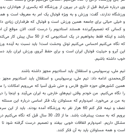
وی درباره شرایط قبل از بازی در بیرون از ورزشگاه که یکسری از هواداران بد
ورزشگاه ندارند، گفت: ورزش و به ویژه فوتبال یک امر به معروف است و همه 
و خیلی حیاتی برای جامعه همین ورزش است و فوتبال که طرفداران زیادی د
و کسانی که تصمیم‌گیرنده هستند استادیوم را درست کنند، الان موقع آن ا
باشد و اینکه فقط بخواهیم در یک استاد
که نگاه می‌کنیم احساس می‌کنیم تونل وحشت است! باید نسبت به آینده ورز
این آبرو و حیثیت فوتبال ایران است و برای حفظ آبروی ورزش ایران باید دس
خوب داشته باشیم.
تیم ملی، پرسپولیس و استقلال باید استادیوم مجهز داشته باشند
گل‌محمدی ادامه داد: تیم ملی، پرسپولیس و استقلال باید استادیوم مجهز دا
همین کشورهای حوزه خلیج فارس و حتی شرق آسیا که می‌رویم امکانات را می‌بی
را نگاه می‌کنیم. من خودم وقتی تیم‌های خارجی به ایران می‌آیند و اینجا را 
به من بر می‌خورد. امیدوارم که مسئولان یک فکر اساسی درباره این مسئله ک
نصف و نیمه فکر کنم 60 هزار نفر به ورزشگاه آمده بودند. باید
برویم که به سمت پیشرفت باشد. ما از 20، 30 سا
مشکل داریم. امیدوارم اتفاقات خوبی بیفتد و تصمیم درست گرفته شود تا ا
است و همه مسئولان باید به آن فکر کنند.