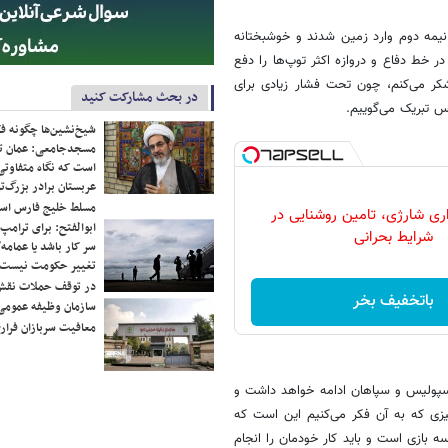
نیمه دوم وارد زمین شدند و خوشبختانه
ر خط دفاع و دروازه اکثر توپ‌ها را دفع
تشکر می‌کنم، چون تحت فشار زیادی برای
در بحث مشارکت کنید
س تبریک می‌گوییم.
شیخ‌نشین‌ها چگونه فک
مسجدجامعی: عمان تن
است که نگاه متفاوتی 
عربستان برادر بزرگ‌
مسلط خلیج فارس ا
ری شارژی، تامین روشنایی در
ابوالفتح: برای ترامپ
شرایط بحرانی
سر کار باشد یا عمامه/
تغییر حکومت نیست/ 
در توقف حملات نقش
باتخفیف بخر
سازمان وظیفه عمومی 
معافیت سربازان فراری
رسپولیس و سپاهان ادامه خواهد داشت و
زی که به آن فکر می‌کنیم این است که
ه بازی است و باید کار خودمان را انجام