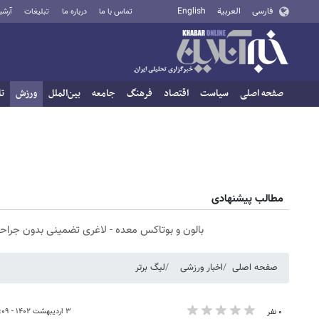
فارسی
العربية
English
تماس با ما
درباره ما
تبلیغات
آرشی
صفحه اصلی
سیاست
اقتصاد
فرهنگ
جامعه
بین‌الملل
ورزش
تا
مطالب پیشنهادی
بالون و بوتاکس معده - لاغری تضمینی بدون جراح
صفحه اصلی
اخبار ورزشی
لیگ برتر
۳ اردیبهشت ۱۴۰۲ - ۲۰:۰۹
۰ نفر