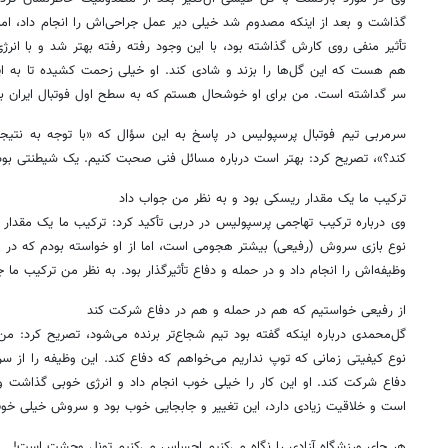
گذاشت و بعد از اینکه مصدوم شد خیلی دیر عمل جراحی‌اش را انجام داد، اما 
تأثیر منفی روی کارش گذاشته بود، با این وجود رفته رفته بهتر شد و با ان
هم هست که این گل‌ها را بزند و شادی کند. او خیلی زحمت کشیده تا به ا
سر گداشته است. من برای او خوشحال هستم که به سطح اول فوتبال ایران 
سرمربی تیم فوتبال پرسپولیس در پاسخ به این سؤال که «با توجه به نتیجه 
کند؟»، تصریح کرد: بهتر است درباره مسائل فنی صحبت کنیم. یک شیطنتی بود
ترکیب ما یک مقدار ریسکی بود و به نظر من جواب داد
وی درباره ترکیب تهاجمی‌ پرسپولیس در دربی تأکید کرد: ترکیب ما یک مقدار ر
نوع بازی سروش (رفیعی) بیشتر هجومی است، اما از او خواسته بودم که در 
وظیفه‌اش را انجام داد و در حمله و دفاع تأثیرگذار بود. به نظر من ترکیب ما
از رفیعی خواستیم که هم در حمله و هم در دفاع شرکت کند
گل‌محمدی درباره اینکه گفته بود تیم شجاع‌تر برنده می‌شود، تصریح کرد: من 
نوع کیفیتی زمانی که توپ نداریم می‌خواهم که دفاع کند. این وظیفه را از
دفاع شرکت کند. او این کار را خیلی خوب انجام داد و انرژی خوبی گذاش
است و خلاقیت زیادی دارد، این تغییر و جابجایی خوب بود و سروش خیلی خوب 
هر جای ورزشگاه آزادی را نگاه می‌کنیم احساس می‌کنیم تونل وحشت است!