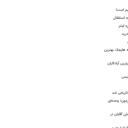
یم است!
ه استقلال
اینتر
درید
نه هایجک بهترین
رین آزادکاران
ولیس
تاریخی شد
مون؛ وعده‌ای
لی آقایان در
ییان؛ بمب