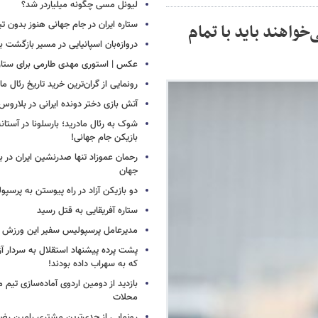
لیونل مسی چگونه میلیاردر شد؟
ستاره ایران در جام جهانی هنوز بدون ت
خواهند باید با تمام
دروازه‌بان اسپانیایی در مسیر بازگشت ب
عکس | استوری مهدی طارمی برای ستاره 
رونمایی از گران‌ترین خرید تاریخ رئال ما
آتش بازی دختر دونده ایرانی در بلاروس
شوک به رئال مادرید؛ بارسلونا در آستا
بازیکن جام جهانی!
رحمان عموزاد تنها صدرنشین ایران در برت
جهان
دو بازیکن آزاد در راه پیوستن به پرسپ
ستاره آفریقایی به قتل رسید
مدیرعامل پرسپولیس سفیر این ورزش 
پشت پرده پیشنهاد استقلال به سردار آز
که به سهراب داده بودند!
بازدید از دومین اردوی آماده‌سازی تیم م
محلات
رونمایی از جدی‌ترین مشتری رامین رضا