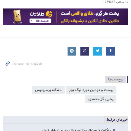
کد مطلب
1759367
برچسب‌ها
بیست و دومین دوره لیگ برتر
باشگاه پرسپولیس
یحیی گل‌محمدی
خبرهای مرتبط
بازگشت کریستیانو رونالدو به رئال مادرید در پایان فصل!