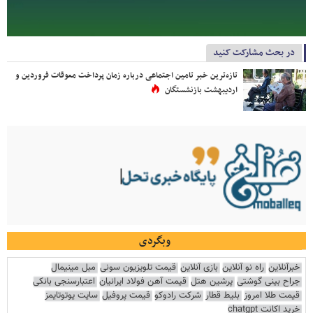
در بحث مشارکت کنید
تازه‌ترین خبر تامین اجتماعی درباره زمان پرداخت معوقات فروردین و
اردیبهشت بازنشستگان
وبگردی
خبرآنلاین
راه نو آنلاین
بازی آنلاین
قیمت تلویزیون سونی
مبل مینیمال
جراح بینی گوشتی
پرشین هتل
قیمت آهن فولاد ایرانیان
اعتبارسنجی بانکی
قیمت طلا امروز
بلیط قطار
شرکت رادوکو
قیمت پروفیل
سایت یوتوتایمز
خرید اکانت chatgpt