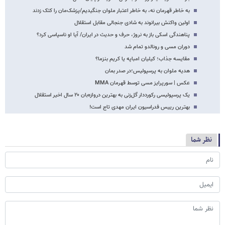
به خاطر قهرمان نه، به خاطر اعتبار ملوان جنگیدیم/پزشک‌مان را کتک زدند
اولین واکنش بیرانوند به شادی جنجالی مقابل استقلال
پناهندگی اسکی باز به نروژ، حرف و حدیث‌ در ایران/ آیا او ناسپاسی کرد؟
دوران مسی و رونالدو تمام شد
مقایسه جذاب؛ کیلیان امباپه یا کریم بنزما؟
هدیه ملوان به پرسپولیس؛در صدر بمان
عکس | سورپرایز مسی توسط قهرمان MMA
یک پرسپولیسی رکورددار گل‌زنی به بهترین دروازه‌بان ۲۰ سال اخیر استقلال
بهترین رییس فدراسیون ایران مهدی تاج است!
نظر شما