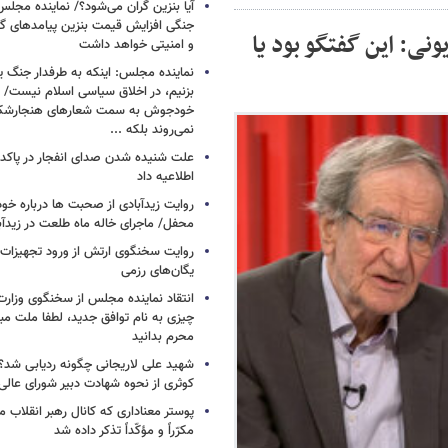
آیا بنزین گران می‌شود؟/ نماینده مجلس
جنگی افزایش قیمت بنزین پیامدهای گ
ونی: این گفتگو بود یا
و امنیتی خواهد داشت
نماینده مجلس: اینکه به طرفدار جنگ ی
بزنیم، در اخلاق سیاسی اسلام نیست/ 
خودجوش به سمت شعارهای هنجارش
نمی‌روند بلکه ...
علت شنیده شدن صدای انفجار در پاک
اطلاعیه داد
روایت زیدآبادی از صحبت ها درباره خ
محفل/ ماجرای خاله ماه طلعت در زیدآب
روایت سخنگوی ارتش از ورود تجهیزات 
یگان‌های رزمی
انتقاد نماینده مجلس از سخنگوی وزارت 
چیزی به نام توافق جدید، لطفا ملت مبع
محرم بدانید
شهید علی لاریجانی چگونه ردیابی شد؟/
کوثری از نحوه شهادت دبیر شورای عالی
پوستر معناداری که کانال رهبر انقلاب 
مکرّراً و مؤکّداً تذکر داده شد