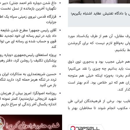
نگهبان؛ آخرین بازمانده از نسل نخست 
یا دادگاه تفتیش عقاید اشتباه بگیریم؛
قرارگاه قدس نیروی زمینی سپاه یک اطل
جزئیات
آقای رئیس جمهور! مطرح شدن شایعه ا
داد باید در تیم رسانه ای خود تجدید نظر
رف مقابل، آن هم از طرف یک‌استاد مورد
قوی و حساب شده ی رسانه ای می توان
ولی به‌واقع لازم نیست که برای گرم‌شدن
کند
سط بکشیم.
پروژه استعفای رئیس‌جمهوری دوباره روی
پزشکیان تکلیف را روشن کرد، دفتر ره
ک هم خیلی عجیب بود و بدجوری توی ذوق
داد
ت باید بدانیم چه چیزی را نقد می‌کنیم!
حسین شریعتمداری به مذاکرات ایران و
م بخرد؛ به‌ویژه اینکه خیلی هم متوجه
تردد در تنگه هرمز حمله کرد: دارید تنگه 
ان هم که تیر خلاص بود. آدم بهتر است
باز می کنید
ار کند.
روزنامه اصولگرا: امروز بیش از هرزمان 
شهید لاریجانی نیازمندیم/ کمتر نمونه ا
ایب بود. برخی از فرهیختگان ایرانی طی
اندازه یکسال آخر زندگی او سراغ داریم
 مکتوب انجام شوند تا مخاطبان بهتر با