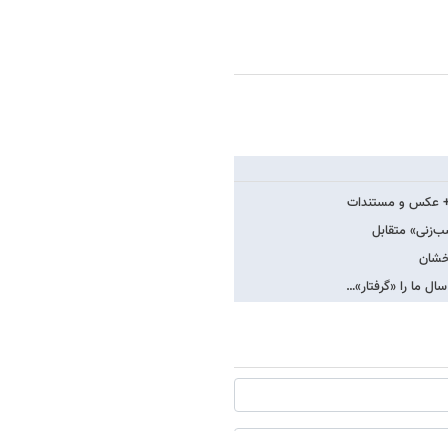
 + عکس و مستندات
ب‌زنی» متقابل
رخشان