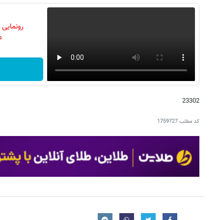
رونمایی
دن
23302
کد مطلب
1759727