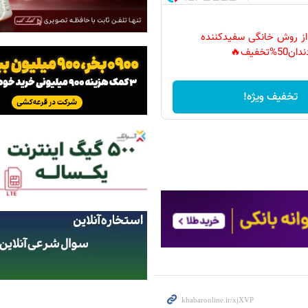
 از روش خانگی سفیدکننده
دان50%تخفیف🔥
تخفیف ویژه!