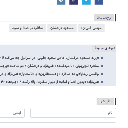
برچسب‌ها
موسی غنی‏‏‌نژاد
مسعود درخشان
مناظره در صدا و سیما
خبرهای مرتبط
فرزند مسعود درخشان، حامی سعید جلیلی، در اسرائیل چه می‌کند؟!
مناظره تلویزیونی «ناامیدکننده» غنی‌نژاد و درخشان / دو ساعت «برچس
واکنش زیدآبادی به مناظره «وحشت‌آفرین» و «تأسف‌بار» غنی‌نژاد و د
غنی‌نژاد: «بدون‌ اطلاع امام» از دیوار سفارت، بالا رفتند / «چپ‌ها» ۴۰ سال ما را «گرفتار»…
نظر شما