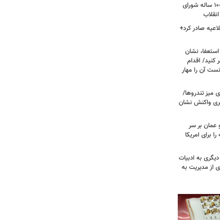
داغ شدن دوباره نام احمد جنتی/ دبیر ۱۰۰ ساله شورای
انقلاب
اعیه صادر کرد+
ستعفا، نشان
 کنید/ اقدام
ست آن را مهار
 میز تندروها/
بری واکنش نشان
 عمان بر سر
را برای امریکا
دیگری به ادبیات
ی از مدیریت به