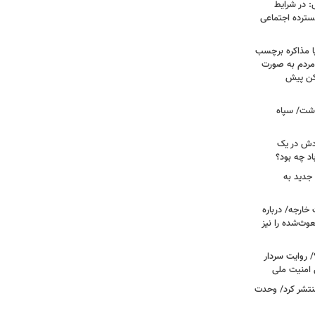
: در شرایط
سترده اجتماعی
ا مذاکره برچسب
مردم به صورت
کن پیش
دشت/ سپاه
ودش در یک
اد چه بود؟
جدید به
خارجه/ درباره
وث‌شده را نیز
 روایت سردار
 امنیت ملی
منتشر کرد/ وحدت