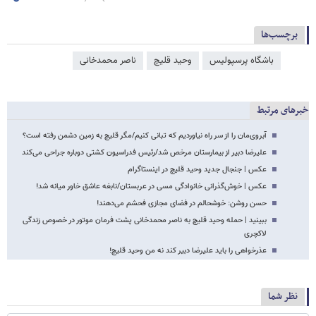
برچسب‌ها
باشگاه پرسپولیس
وحید قلیچ
ناصر محمدخانی
خبرهای مرتبط
آبروی‌مان را از سر راه نیاوردیم که تبانی کنیم/مگر قلیچ به زمین دشمن رفته است؟
علیرضا دبیر از بیمارستان مرخص شد/رئیس فدراسیون کشتی دوباره جراحی می‌کند
عکس | جنجال جدید وحید قلیچ در اینستاگرام
عکس | خوش‌گذرانی خانوادگی مسی در عربستان/نابغه عاشق خاور میانه شد!
حسن روشن: خوشحالم در فضای مجازی فحشم می‌دهند!
ببینید | حمله وحید قلیچ به ناصر محمدخانی پشت فرمان موتور در خصوص زندگی
لاکچری
عذرخواهی را باید علیرضا دبیر کند نه من وحید قلیچ!
نظر شما