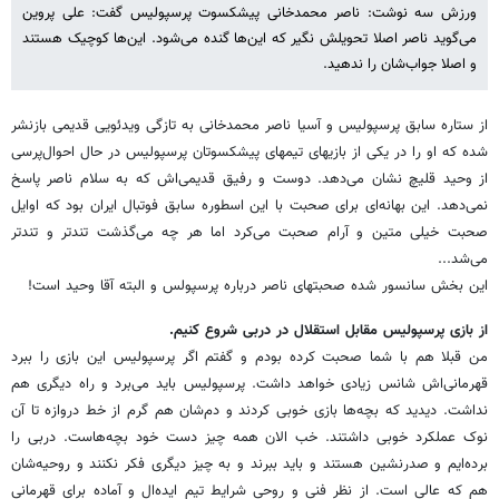
ورزش سه نوشت: ناصر محمدخانی پیشکسوت پرسپولیس گفت: علی پروین
می‌گوید ناصر اصلا تحویلش نگیر که این‌ها گنده می‌شود. این‌ها کوچیک هستند
و اصلا جواب‌شان را ندهید.
از ستاره سابق پرسپولیس و آسیا ناصر محمدخانی به تازگی ویدئویی قدیمی بازنشر
شده که او را در یکی از بازیهای تیمهای پیشکسوتان پرسپولیس در حال احوال‌پرسی
از وحید قلیچ نشان می‌دهد. دوست و رفیق قدیمی‌اش که به سلام ناصر پاسخ
نمی‌دهد. این بهانه‌ای برای صحبت با این اسطوره سابق فوتبال ایران بود که اوایل
صحبت خیلی متین و آرام صحبت می‌‎‌کرد اما هر چه می‌گذشت تندتر و تندتر
می‌شد...
این بخش سانسور شده صحبتهای ناصر درباره پرسپولس و البته آقا وحید است!
از بازی پرسپولیس مقابل استقلال در دربی شروع کنیم.
من قبلا هم با شما صحبت کرده بودم و گفتم اگر پرسپولیس این بازی را ببرد
قهرمانی‌اش شانس زیادی خواهد داشت. پرسپولیس باید می‌برد و راه دیگری هم
نداشت. دیدید که بچه‌ها بازی خوبی کردند و دم‌شان هم گرم از خط دروازه تا آن
نوک عملکرد خوبی داشتند. خب الان همه چیز دست خود بچه‌هاست. دربی را
برده‌ایم و صدرنشین هستند و باید ببرند و به چیز دیگری فکر نکنند و روحیه‌شان
هم که عالی است. از نظر فنی و روحی شرایط تیم ایده‌ال و آماده برای قهرمانی