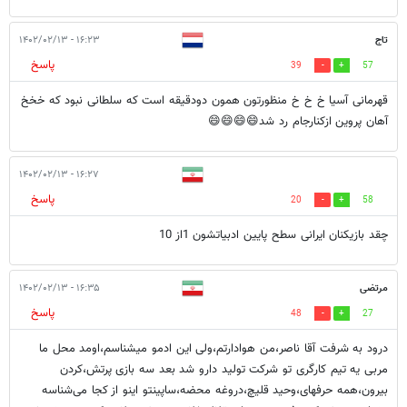
تاج
۱۶:۲۳ - ۱۴۰۲/۰۲/۱۳
پاسخ
39
57
قهرمانی آسیا خ خ خ منظورتون همون دودقیقه است که سلطانی نبود که خخخ
آهان پروین ازکنارجام رد شد😄😄😄😄
۱۶:۲۷ - ۱۴۰۲/۰۲/۱۳
پاسخ
20
58
چقد بازیکنان ایرانی سطح پایین ادبیاتشون 1از 10
مرتضی
۱۶:۳۵ - ۱۴۰۲/۰۲/۱۳
پاسخ
48
27
درود به شرفت آقا ناصر،من هوادارتم،ولی این ادمو میشناسم،اومد محل ما
مربی یه تیم کارگری تو شرکت تولید دارو شد بعد سه بازی پرتش،کردن
بیرون،همه حرفهای،وحید قلیچ،دروغه محضه،ساپینتو اینو از کجا می‌شناسه