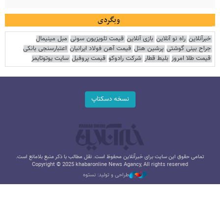
وبگردی
خبرآنلاین
راه نو آنلاین
بازی آنلاین
قیمت تلویزیون سونی
مبل مینیمال
جراح بینی گوشتی
پرشین هتل
قیمت آهن فولاد ایرانیان
اعتبارسنجی بانکی
قیمت طلا امروز
بلیط قطار
شرکت رادوکو
قیمت پروفیل
سایت یوتوتایمز
نسخه دسکتاپ
تمامی حقوق این سایت برای خبرآنلاین محفوظ است. نقل مطالب با ذکر منبع بلامانع است.
Copyright © 2025 khabaronline News Agancy, All rights reserved
طراحی و تولید: نستوه