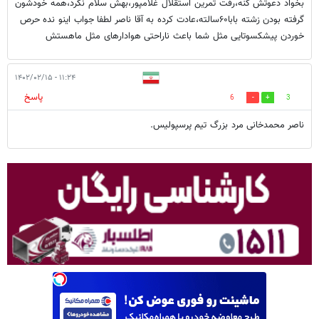
بخواد دعوتش کنه،رفت تمرین استقلال غلامپور،بهش سلام نکرد،همه خودشون
گرفته بودن زشته بابا۶۰سالته،عادت کرده به آقا ناصر لطفا جواب اینو نده حرص
خوردن پیشکسوتایی مثل شما باعث ناراحتی هوادارهای مثل ماهستش
۱۱:۲۴ - ۱۴۰۲/۰۲/۱۵
پاسخ
6
3
ناصر محمدخانی مرد بزرگ تیم پرسپولیس.