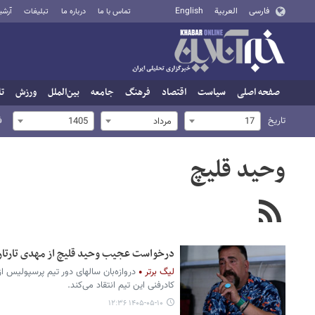
فارسی
العربية
English
تماس با ما
درباره ما
تبلیغات
آرشی
صفحه اصلی
سیاست
اقتصاد
فرهنگ
جامعه
بین‌الملل
ورزش
تا
تاریخ
ف
17
مرداد
1405
وحید قلیچ
درخواست عجیب وحید قلیچ از مهدی تارتار
لیگ برتر
دروازه‌بان سالهای دور تیم پرسپولیس از
کادرفنی این تیم انتقاد می‌کند.
۱۴۰۵-۰۵-۱۰ ۱۲:۳۶