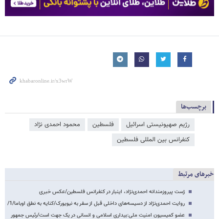
برچسب‌ها
رژیم صهیونیستی اسرائیل
فلسطین
محمود احمدی ‌نژاد
کنفرانس بین المللی فلسطین
خبرهای مرتبط
ژست پیروزمندانه احمدی‌نژاد، اینبار در کنفرانس فلسطین/عکس خبری
روایت احمدی‌نژاد از دسیسه‌های داخلی قبل از سفر به نیویورک/کنایه به نطق اوباما/1/
عضو کمیسیون امنیت ملی:بیداری اسلامی و انسانی در یک جهت است/رئیس جمهور