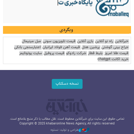
وبگردی
خبرآنلاین
راه نو آنلاین
بازی آنلاین
قیمت تلویزیون سونی
مبل مینیمال
جراح بینی گوشتی
پرشین هتل
قیمت آهن فولاد ایرانیان
اعتبارسنجی بانکی
قیمت طلا امروز
بلیط قطار
شرکت رادوکو
قیمت پروفیل
سایت یوتوتایمز
خرید اکانت chatgpt
نسخه دسکتاپ
تمامی حقوق این سایت برای خبرآنلاین محفوظ است. نقل مطالب با ذکر منبع بلامانع است.
Copyright © 2025 khabaronline News Agancy, All rights reserved
طراحی و تولید: نستوه