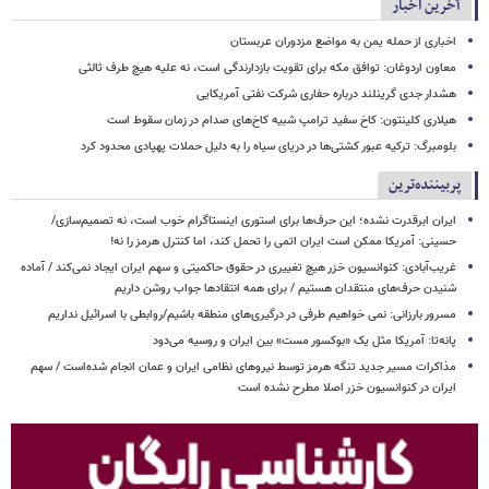
آخرین اخبار
اخباری از حمله یمن به مواضع مزدوران عربستان
معاون اردوغان: توافق مکه برای تقویت بازدارندگی است، نه علیه هیچ طرف ثالثی
هشدار جدی گرینلند درباره حفاری شرکت نفتی آمریکایی
هیلاری کلینتون: کاخ سفید ترامپ شبیه کاخ‌های صدام در زمان سقوط است
بلومبرگ: ترکیه عبور کشتی‌ها در دریای سیاه را به دلیل حملات پهپادی محدود کرد
پربیننده‌ترین
ایران ابرقدرت نشده؛ این حرف‌ها برای استوری اینستاگرام خوب است، نه تصمیم‌سازی/
حسینی: آمریکا ممکن است ایران اتمی را تحمل کند، اما کنترل هرمز را نه!
غریب‌آبادی: کنوانسیون خزر هیچ تغییری در حقوق حاکمیتی و سهم ایران ایجاد نمی‌کند / آماده
شنیدن حرف‌های منتقدان هستیم / برای همه انتقادها جواب روشن داریم
مسرور بارزانی: نمی خواهیم طرفی در درگیری‌های منطقه باشیم/روابطی با اسرائیل نداریم
پانه‌تا: آمریکا مثل یک «بوکسور مست» بین ایران و روسیه می‌دود
مذاکرات مسیر جدید تنگه هرمز توسط نیروهای نظامی ایران و عمان انجام شده‌است / سهم
ایران در کنوانسیون خزر اصلا مطرح نشده است