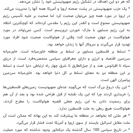
که هر دو این اهداف در تشکیل رژیم صهیونیستی خود را نشان می‌دهد.
* یک حزب صهیونیستی در پشت صحنه اروپا و آمریکا همه آنها را مدیریت می‌کند.
در اروپا در مورد همه چیز می‌توان صحبت کرد اما صحبت بر علیه تأسیس رژیم
صهیونیستی ممنوع است و آنقدر این رژیم را مقدس کرده‌اند که کوچکترین انتقاد
به این رژیم مساوی با مارک خوردن تروریسم است. کسی نمی‌تواند در مورد
هولوکاست در جهان صحبت کند؛ وقتی از هولوکاست صحبت شود افراد مورد
تهدید قرار می‌گیرند و سروکار آنها با زندان خواهد بود.
* تسلط بر فلسطین مساوی بر تسلط بر منطقه خاورمیانه است. خاورمیانه
سرزمین اقتصاد و انرژی و دارای جغرافیای سیاسی منحصربه‌فرد است، از دریای
سیاه تا اقیانوس هند و از جبل‌الطارق تا شرق چهار راه ارتباطی دنیا است و تسلط
بر این منطقه نیز به معنای تسلط بر کل دنیا خواهد بود. خاورمیانه سرزمین
پیامبران الهی است.
* این یک دروغ بزرگ است که می‌گویند عده‌ای صهیونیست زمین‌های فلسطینی‌ها
را خریداری کردند چرا که این یک نقشه از قبل طراحی شده بود و بعد از آن هم
برای رسمیت دادن به این رژیم جعلی قضیه هولوکاست را مطرح کردند.
هولوکاست هیچ ربطی به ملت فلسطین ندارد.
* هر ملتی که بخواهد در منطقه ما پیشرفت کند به این بهانه که ممکن است آن
ملت مقابل اسرائیل بایستد از سوی اروپا و آمریکا تحت فشار قرار می‌گیرد.
* در تاریخ سیاسی 100 سال گذشته یک دیکتاتور وجود نداشته که مورد حمایت