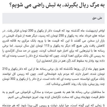
به مرگ ریال بگیرند، به تبش راضی می شویم؟
علی حق
اواخر اردیبهشت ماه گذشته بود که قیمت دلار از یکهزار و 200 تومان فراتر رفت. در
میانه های خرداد ماه، به یکهزار و 250 تومان که رسید، دیگر همه از شوک قیمتی در
بازار ارز سخن می گفتند تا این که قیمت ها با ورود بانک مرکزی به قائله قدری
کاهش یافت ولی هیچ گاه دیگر به یکهزار و 113 تومان اول سال نرسید. اما برخی
رسانه ها با تیترهایی که برای اخبار خود انتخاب کردند، چیزی در حد مدال کارآمدی را
به رییس کل بانک مرکزی اهدا کردند. چون که توانسته نرخ دلار را حسب وعده ای که
داده بود وادار به سقوط کند.(آن هم در بازار انحصاری ارز)
هنوز چهار ماه از آن روزها نگذشته که باز، برخی رسانه ها از این که دلار یکهزار و 210
تومان شده، اصرار دارند که مردم باید خوشحالی کنند. چون که رییس کل توانمند
بانک مرکزی توانسته حسب وعده ای که داده است، نرخ دلار را از یکهزار و 302 تومان
چند روز پیش، وارد یک روند کاهشی پرشتاب کند.
ما مخاطبان برخی رسانه ها هم به همین سرعت و سادگی، فراموش می کنیم و به
خاطر قیمت چهارماه پیش که سخت نگرانمان کرده بود، امروز خوشحالی می کنیم.
تا زمانی که این گونه است، چرا نباید دولت و رییس کلی پیدا شود که هر چندماه