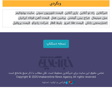
وبگردی
خبرآنلاین
راه نو آنلاین
بازی آنلاین
قیمت تلویزیون سونی
سایت یوتوتایمز
مبل مینیمال
جراح بینی گوشتی
پرشین هتل
قیمت آهن فولاد ایرانیان
اعتبارسنجی بانکی
قیمت طلا امروز
بلیط قطار
شرکت رادوکو
قیمت پروفیل
نسخه دسکتاپ
تمامی حقوق این سایت برای خبرآنلاین محفوظ است. نقل مطالب با ذکر منبع بلامانع است.
Copyright © 2025 khabaronline News Agancy, All rights reserved
طراحی و تولید: نستوه