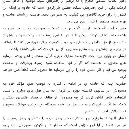
رهبر انقلاب اسلامی حجاج را به پرهیز از رفتارهای سبک توصیه و خاطر نشان
کردند: یکی از این رفتارهای سبک، عطش بازارگردی است که علاوه بر اینکه ارز
کشور را برای خرید کالاهای بی کیفیت به هدر می دهد، فرصت ارزشمند عبادت و
بهره مندی معنوی را نیز از بین می برد.
حضرت آیت الله خامنه ای با تأکید بر این که خرید سوغات باید در حد ضرورت
باشد، خاطر نشان کردند: برخی افراد در اقدامی پسندیده سوغات خود را قبل از
سفر حج، از بازار داخل و کالاهای خوب و با کیفیت ایرانی تهیه می کنند تا بتوانند
در ایام حج بیشترین بهره مندی معنوی را از این فرصت کم نظیر داشته باشند.
ایشان در پایان این بحث افزودند: معارف دینی، قرآن، سنت و اهل بیت، سرمایه
های معنوی ما هستند که اگر از آنها استفاده شود، زمینه پیشرفت و سعادت
بوجود می آید و اگر انسان خود را از این سرمایه ها محروم کند، قطعاً ضرر خواهد
کرد.
حضرت آیت الله خامنه ای در ادامه با اشاره به توصیه های مؤکد خود به
مسوولان، در سالهای گذشته بویژه در فرمان ده سال قبل برای مبارزه با فساد
اقتصادی خاطر نشان کردند:اگر چه مسوولان از مقابله با فساد اقتصادی استقبال
کردند اما اگر به این توصیه ها عمل می شد، هیچگاه دچار چنین حوادثی همچون
فساد بانکی اخیر نمی شدیم.
ایشان افزودند: وقوع چنین مسائلی، ذهن و دل مردم را مشغول، و دل بسیاری را
نیز می شکند و آیا این سزاوار است که بخاطر عمل نکردن مسوولان، مردم به