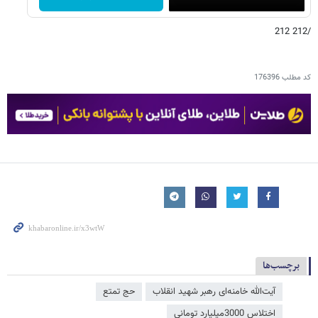
/212 212
کد مطلب
176396
برچسب‌ها
آیت‌الله خامنه‌ای رهبر شهید انقلاب
حج تمتع
اختلاس 3000میلیارد تومانی