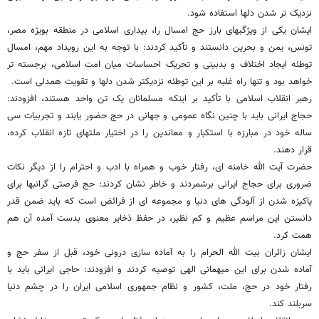
نزدیک تر شدن دلها استفاده شود.
ایشان یکی از ویژگیهای بارز حج امسال را، بیداری اسلامی در منطقه بویژه مصر،
تونس، یمن و بحرین دانستند و تأکید کردند: با توجه به این رویداد مهم، امسال
توطئه ایجاد اختلاف و بدبینی و تحریک احساسات میان امت اسلامی، برجسته تر
خواهد بود و تنها راه غلبه بر این توطئه نزدیکتر شدن دلها و تقویت همدلی است.
رهبر انقلاب اسلامی با تأکید بر اینکه مسلمانان یک تن واحد هستند، افزودند:
حجاج ایرانی باید با چنین نگاه عمومی و جهانی در حج حضور یابند و تجربیات سی
ساله خود در مبارزه با استکبار و معاندین را در اختیار ملتهای تازه انقلاب کرده،
قرار دهند.
حضرت آیت الله خامنه ای، رفتار خوب و همراه با ادب و احترام را از دیگر نکات
ضروری برای حجاج ایرانی برشمردند و خاطر نشان کردند: حج فرصتی گرانبها برای
پاکیزه شدن از آلودگی های دنیا و مجموعه ای از فرائض است که باید ضمن قدر
دانستن این مراسم عظیم و کم نظیر، در حفظ ذخایر معنوی بدست آمده آن هم
همت کرد.
ایشان زائران بیت الله الحرام را به آماده سازی درونی خود، قبل از سفر حج و
آماده شدن برای این میهمانی الهی توصیه کردند و افزودند: حاجی ایرانی باید با
رفتار خود در حج، ملت، کشور و نظام جمهوری اسلامی ایران را در چشم دنیا
سربلند کند.