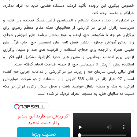
خصوص پیگیری این پرونده تأکید کردند: دستگاه قضایی نباید به افراد بدکاره،
خرابکار و مفسد ترحم کند.
در ابتدای این دیدار، حجت الاسلام و المسلمین قاضی عسگر نماینده ولی فقیه و
سرپرست زائران ایرانی در گزارشی از فعالیتهای بعثه مقام معظّم رهبری برای
برگزاری هر چه با شکوهتر حج، ارتقاء و تنوع بخشی برنامه های آموزشی حجاج،
راه اندازی آموزش مجازی، انتشار فصل نامه های تخصصی حج، چاپ قرآن های
نفیس همراه با ترجمه برای حجاج، استفاده از ظرفیت های صدا و سیما، برگزاری
آزمون برای انتخاب روحانیون و معین های جدید کاروانها، تشکیل اتاق فکر، و
استفاده بیش از پیش از دیپلماسی حج، از جمله اقدامات انجام گرفته است.
آقای لیالی رئیس سازمان حج و زیارت نیز در گزارشی از قدامات اجرایی حج گفت:
امسال 97 هزار زائر در قالب 588 کاروان و با استفاده از دو شرکت هواپیمایی
ایرانی، به مکه و مدینه انتقال خواهند یافت و محل اسکان زائران ایرانی در مکه
نسبت به سالهای قبل، به مسجد الحرام نزدیک تر شده است.
اگر ریزش مو دارید این ویدیو
را از دست ندهید
تخفیف ویژه!