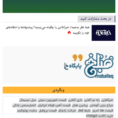
در بحث مشارکت کنید
شما نظر بدهید/ خبرآنلاین را چگونه می‌بینید؟ پیشنهادها و انتقادهای
خود را بگویید
وبگردی
خبرآنلاین
راه نو آنلاین
بازی آنلاین
قیمت تلویزیون سونی
مبل مینیمال
جراح بینی گوشتی
پرشین هتل
قیمت آهن فولاد ایرانیان
اعتبارسنجی بانکی
قیمت طلا امروز
بلیط قطار
شرکت رادوکو
قیمت پروفیل
سایت یوتوتایمز
خرید اکانت chatgpt