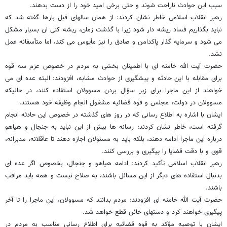
سبب این حوادث ناراحت شوند و حتی برخی امید خود را از دست بدهند.
رهبر انقلاب اسلامی خاطر نشان کردند: از همان سالهای قبل بارها گفته شد که
نباید بگذاریم فساد ریشه دار شود زیرا با گذشت زمان، ریشه کنی ان بسیار مشکل
می شود و سرمایه گذار پاکدامن و صادق را نیز مأیوس می کند، اما متأسفانه عمل
نشد.
حضرت آیت الله خامنه ای با اطمینان بخشی به مردم در خصوص عزم سه قوه
برای مقابله با این حادثه و پیشگیری از حوادث مشابه، افزودند: البته عده ای می
خواهند از این ماجرا برای زیر سؤال بردن مسوولان استفاده کنند، در حالیکه
مسوولان در دولت، مجلس و قوه قضائیه مشغول انجام وظیفه خود هستند.
ایشان با اشاره به اطلاع رسانی که در روز های گذشته در خصوص این حادثه انجام
گرفته است، خاطر نشان کردند: رسانه ها بیش از این نباید به جنجال و هیاهو
درباره این ماجرا ادامه دهند، بلکه باید به مسئولان اجازه دهند تا عاقلانه، مدبرانه،
قوی و با دقت قضایا را پیگیری و بررسی کنند.
رهبر انقلاب اسلامی تأکید کردند: ادامه هیاهو و جنجال، بخصوص اگر عده ای
بدنبال استفاده های دیگر از این مسائل باشند، به صلاح نیست و همه باید مراقب
باشند.
حضرت آیت الله خامنه ای افزودند: مردم بدانند که مسوولان، این ماجرا را تا آخر
پیگیری خواهند کرد و دستهای خائن قطع خواهد شد.
ایشان با توصیه مؤکد به قوه قضائیه برای اطلاع رسانی مناسب به مردم در