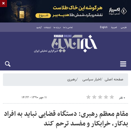
×
فارسی
العربية
English
تماس با ما
درباره ما
تبلیغات
آرشیو
شنبه ۱۷ مرداد ۱۴۰۵
صفحه اصلی
اخبار سیاسی
رهبری
۱۱ مهر ۱۳۹۰ - ۱۴:۲۲
۰ نفر
مقام معظم رهبری: دستگاه قضایی نباید به افراد
بدکار، خرابکار و مفسد ترحم کند