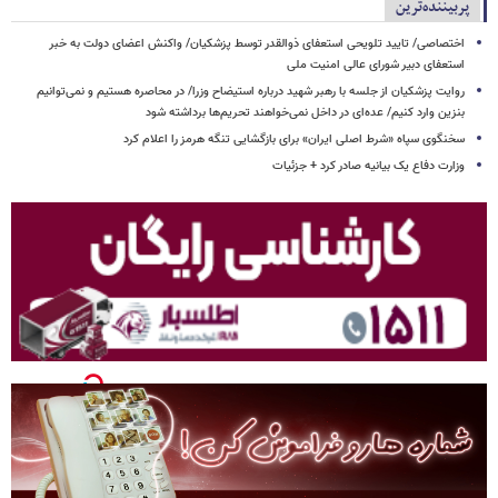
پربیننده‌ترین
اختصاصی/ تایید تلویحی استعفای ذوالقدر توسط پزشکیان/ واکنش اعضای دولت به خبر
استعفای دبیر شورای عالی امنیت ملی
روایت پزشکیان از جلسه با رهبر شهید درباره استیضاح وزرا/ در محاصره هستیم و نمی‌توانیم
بنزین وارد کنیم/ عده‌ای در داخل نمی‌خواهند تحریم‌ها برداشته شود
سخنگوی سپاه «شرط اصلی ایران» برای بازگشایی تنگه هرمز را اعلام کرد
وزارت دفاع یک بیانیه صادر کرد + جزئیات