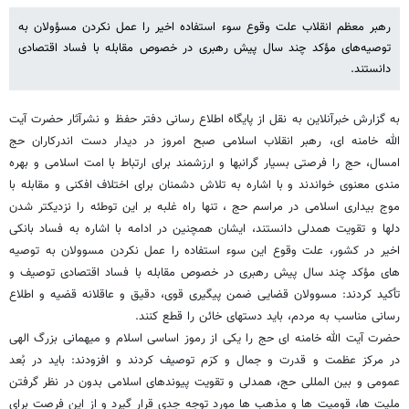
رهبر معظم انقلاب علت وقوع سوء استفاده اخیر را عمل نکردن مسؤولان به
توصیه‌های مؤکد چند سال پیش رهبری در خصوص مقابله با فساد اقتصادی
دانستند.
به گزارش خبرآنلاین به نقل از پایگاه اطلاع رسانی دفتر حفظ و نشرآثار حضرت آیت
الله خامنه ای، رهبر انقلاب اسلامی صبح امروز در دیدار دست اندرکاران حج
امسال، حج را فرصتی بسیار گرانبها و ارزشمند برای ارتباط با امت اسلامی و بهره
مندی معنوی خواندند و با اشاره به تلاش دشمنان برای اختلاف افکنی و مقابله با
موج بیداری اسلامی در مراسم حج ، تنها راه غلبه بر این توطئه را نزدیکتر شدن
دلها و تقویت همدلی دانستند، ایشان همچنین در ادامه با اشاره به فساد بانکی
اخیر در کشور، علت وقوع این سوء استفاده را عمل نکردن مسوولان به توصیه
های مؤکد چند سال پیش رهبری در خصوص مقابله با فساد اقتصادی توصیف و
تأکید کردند: مسوولان قضایی ضمن پیگیری قوی، دقیق و عاقلانه قضیه و اطلاع
رسانی مناسب به مردم، باید دستهای خائن را قطع کنند.
حضرت آیت الله خامنه ای حج را یکی از رموز اساسی اسلام و میهمانی بزرگ الهی
در مرکز عظمت و قدرت و جمال و کرَم توصیف کردند و افزودند: باید در بُعد
عمومی و بین المللی حج، همدلی و تقویت پیوندهای اسلامی بدون در نظر گرفتن
ملیت ها، قومیت ها و مذهب ها مورد توجه جدی قرار گیرد و از این فرصت برای