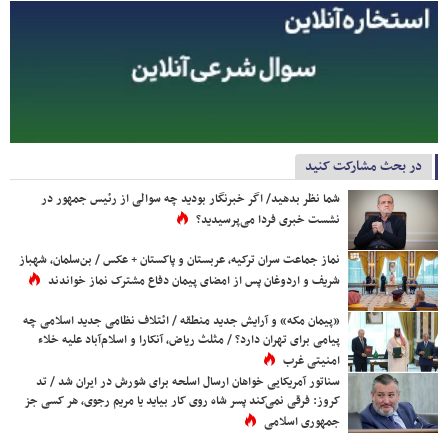
در بحث مشارکت کنید
شما نظر بدهید/ اگر خبرنگار بودید چه سوالی از رئیس جمهور در
نشست خبری فردا می‌پرسیدید؟
نماز جماعت سران ترکیه، عربستان و پاکستان + عکس / بن‌سلمان، شهباز
شریف و اردوغان پس از امضای پیمان دفاع مشترک نماز خواندند
«پیمان مکه» و آرایش جدید منطقه / ائتلاف نظامی جدید اسلامی چه
پیامی برای تهران دارد؟ / مثلث ریاض، آنکارا و اسلام‌آباد علیه خلاء
امنیتی غرب
سناتور آمریکایی خواهان ارسال اسلحه برای شورش در ایران شد / تد
کروز: فرقی نمی‌کند پسر شاه روی کار بیاید یا مریم رجوی، هر کسی جز
جمهوری اسلامی