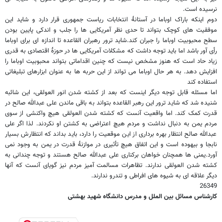
نرسیده است.
دوم اینکه باراک اوباما در آستانۀ انتخابات ریاست جمهوری قرار دارد و شاید این
موفقیت های کوچک بتواند تا حدی نظر آمریکایی ها را جلب و اندکی پایین بودن
سطح محبوبیت اوباما را جبران کند.شاید ترور رهبران القاعده تا اندازه ای برای اوباما
رأی آور باشد اما باید توجه داشت که مشکلات آمریکایی ها در حوزۀ اقتصادی به قدری
زیاد حاد است که هنوز مشخص نیست که چنین اقداماتی بتواند محبوبیت اوباما را
افزایش دهد. به هر حال اوباما می تواند از این حربه ها به عنوان ابزارهای تبلیغاتی
استفاده کند
اما مسئله قابل توجه دیگر اینست که بعد از کشته شدن انور العولقی، این شائبه
شنیده شد که شاید ترور این رهبر القاعده بتواند به باقی ماندن علی عبدالله صالح در
قدرت کمک کند. اما واقعیت آنست که کشته شدن العولقی هیچ واکنشی از سوی
مردم یمن به دنبال نداشت و مردم هیچ اعتراضی به کشتن او نکردند. لذا اگر علی
عبدالله صالح انتظار بهره برداری از این موقعیت را دارد، باید بداند که انتظارش بسیار
نابجا و بیهوده است و این اتفاق هیچ تأثیری در موازنۀ قدرت در یمن به وجود نمی
آورد.یمنی ها همچنان خواهان برکناری علی عبدالله صالح هستند و توجه چندانی به
کشته شدن العولقی ندارند. تظاهرات مسالمت آمیز مردم نیز گویای آنست که آنها
دیگر علاقه ای به شیوه های افراطی و تندرو ندارند.
26349
کارشناس مسائل بین الملل و مدرس دانشگاه شهید بهشتی