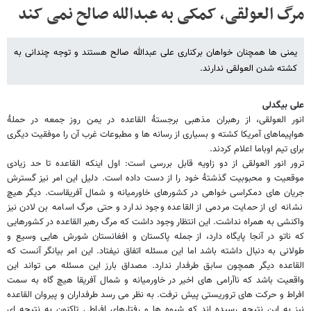
مرگ العولقی، کمکی به عبدالله صالح نمی کند
یمنی ها همچنان خواهان برکناری علی عبدالله صالح هستند و توجه چندانی به
کشته شدن العولقی ندارند.
علی بیگدلی
انور العولقی، از رهبران مذهبی برجستۀ القاعده در یمن روز جمعه در حملۀ
هواپیماهای آمریکا کشته و بسیاری از رسانه ها و مطبوعات غرب آن را موفقیت دیگری
برای تیم اوباما اعلام کردند.
ترور انور العولقی از دو زاویه قابل بررسی است: اول اینکه القاعده تا حد زیادی
موقعیت و محبوبیت گذشتۀ خود را از دست داده است. دلیل این امر نیز گسترش
جریان های دمکراسی خواهی در کشورهای خاورمیانه و شمال آفریقاست. دیگر هیچ
نشانه ای از حمایت مردمی از القاعده وجود ندارد و حتی مرگ اسامه بن لادن نیز
واکنشی به همراه نداشت. این انتظار وجود داشت که مرگ رهبر القاعده در کشورهایی
که ناتو در آنجا پایگاه دارد، از جمله پاکستان و افغانستان شورش هایی وسیع و
طولانی به دنبال داشته باشد اما این مسئله اتفاق نیفتاد. این امر بیانگر آنست که
القاعده دیگر همچون سابق طرفدار ندارد. مصداق بارز این مسئله می تواند این
واقعیت باشد که ناآرامی های اخیر در خاورمیانه و شمال آفریقا هیچ گاه به سمت
افراط و حرکت های تروریستی پیش نرفت. به نظر می رسد طرفداران و پیروان القاعده
نیز به این نتیجه رسیده اند که شیوه ها و رفتارهای افراطی تاکنون به نتیجه ای