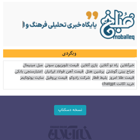
وبگردی
خبرآنلاین
راه نو آنلاین
بازی آنلاین
قیمت تلویزیون سونی
مبل مینیمال
جراح بینی گوشتی
پرشین هتل
قیمت آهن فولاد ایرانیان
اعتبارسنجی بانکی
قیمت طلا امروز
بلیط قطار
شرکت رادوکو
قیمت پروفیل
سایت یوتوتایمز
خرید اکانت chatgpt
نسخه دسکتاپ