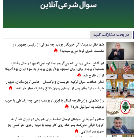
در بحث مشارکت کنید
شما نظر بدهید/ اگر خبرنگار بودید چه سوالی از رئیس جمهور در
نشست خبری فردا می‌پرسیدید؟
ابوالفتح: حتی زمانی که می‌گوییم مذاکره نمی‌کنیم، در حال مذاکره
هستیم/ برجام برای ایران معجزه بود/ چون برجام به سود ایران بود آمریکا
از آن خارج شد
نماز جماعت سران ترکیه، عربستان و پاکستان + عکس / بن‌سلمان، شهباز
شریف و اردوغان پس از امضای پیمان دفاع مشترک نماز خواندند
راز دشمنی وزیرخارجه لبنان با ایران / یوسف رجی چه ارتباطی با حزب
نزدیک به اسرائیل دارد؟
سناتور آمریکایی خواهان ارسال اسلحه برای شورش در ایران شد / تد
کروز: فرقی نمی‌کند پسر شاه روی کار بیاید یا مریم رجوی، هر کسی جز
جمهوری اسلامی