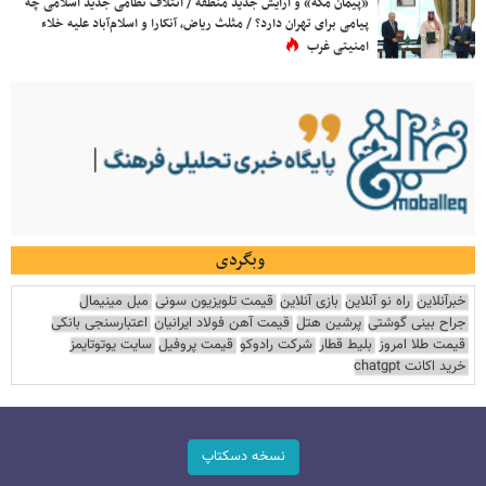
«پیمان مکه» و آرایش جدید منطقه / ائتلاف نظامی جدید اسلامی چه
پیامی برای تهران دارد؟ / مثلث ریاض، آنکارا و اسلام‌آباد علیه خلاء
امنیتی غرب
وبگردی
خبرآنلاین
راه نو آنلاین
بازی آنلاین
قیمت تلویزیون سونی
مبل مینیمال
جراح بینی گوشتی
پرشین هتل
قیمت آهن فولاد ایرانیان
اعتبارسنجی بانکی
قیمت طلا امروز
بلیط قطار
شرکت رادوکو
قیمت پروفیل
سایت یوتوتایمز
خرید اکانت chatgpt
نسخه دسکتاپ