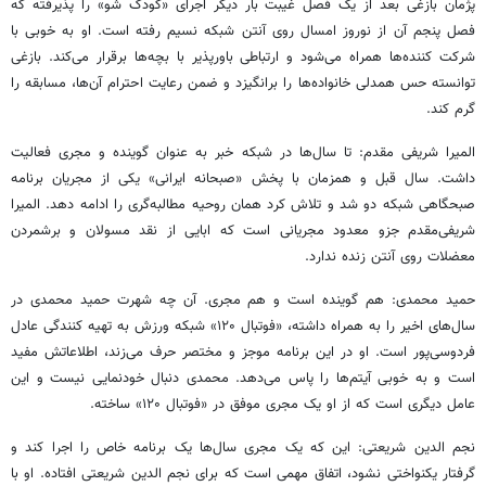
پژمان بازغی بعد از یک فصل غیبت بار دیگر اجرای «کودک شو» را پذیرفته که
فصل پنجم آن از نوروز امسال روی آنتن شبکه نسیم رفته است. او به خوبی با
شرکت کننده‌ها همراه می‌شود و ارتباطی باورپذیر با بچه‌ها برقرار می‌کند. بازغی
توانسته حس همدلی خانواده‌ها را برانگیزد و ضمن رعایت احترام آن‌ها، مسابقه را
گرم کند.
المیرا شریفی مقدم: تا سال‌ها در شبکه خبر به عنوان گوینده و مجری فعالیت
داشت. سال قبل و همزمان با پخش «صبحانه ایرانی» یکی از مجریان برنامه
صبحگاهی شبکه دو شد و تلاش کرد همان روحیه مطالبه‌گری را ادامه دهد. المیرا
شریفی‌مقدم جزو معدود مجریانی است که ابایی از نقد مسولان و برشمردن
معضلات روی آنتن زنده ندارد.
حمید محمدی: هم گوینده است و هم مجری. آن چه شهرت حمید محمدی در
سال‌های اخیر را به همراه داشته، «فوتبال ۱۲۰» شبکه ورزش به تهیه کنندگی عادل
فردوسی‌پور است. او در این برنامه موجز و مختصر حرف می‌زند، اطلاعاتش مفید
است و به خوبی آیتم‌ها را پاس می‌دهد. محمدی دنبال خودنمایی نیست و این
عامل دیگری است که از او یک مجری موفق در «فوتبال ۱۲۰» ساخته.
نجم الدین شریعتی: این که یک مجری سال‌ها یک برنامه خاص را اجرا کند و
گرفتار یکنواختی نشود، اتفاق مهمی است که برای نجم الدین شریعتی افتاده. او با