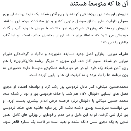
آن ها که متوسط هستند
داریوش ارجمند: این روزها «بی کرانه» را روی آنتن شبکه یک دارد؛ برنامه ای برای
معرفی ظرفیت های مناطق سواحل جنوبی کشور و نیز مشکلات مردم این منطقه.
داریوش ارجمند که پیش تر هم تجربه اجرا داشت، با مهمان ها وارد گپ و گفت
خودمانی می شود که احتمالا برای دسته ای از مخاطبان جذاب است. او اما آداب
چالش را نمی داند.
علیرام نورایی: بتازگی فصل جدید مسابقه «شهروند و مافیا» با گردانندگی علیرام
نورایی در شبکه نسیم آغاز شد. این مجری – بازیگر برنامه «کاریکارتون» را هم
روی آنتن شبکه یک دارد. او در هر دو برنامه عملکردی متوسط دارد؛ حضورش نه
وزن برنامه ها را بالا برده و نه کیفیت آن ها را پایین آورده است.
محمدحسین میثاقی: کنار عادل فردوسی پور رشد کرد و بواسطه اعتماد او مجری
فصل های ابتدایی «فوتبال ۱۲۰» هم شد. با حذف فردوسی پور و نود از شبکه سه،
محمد حسین میثاقی با «فوتبال برتر» فرصت عرض اندام بیشتری بدست آورد. او
می توانست سرنوشت بهتری داشته باشد؛ اگر زیر سایه حاشیه های حذف فردوسی
پور قرار نمی گرفت. او به این دلیل و نیز عدم برخوداری از ویژگی های کامل، هنوز
تبدیل به یک مجری شش دانگ نشده و بعید است در قامت یک ستاره ظاهر شود.