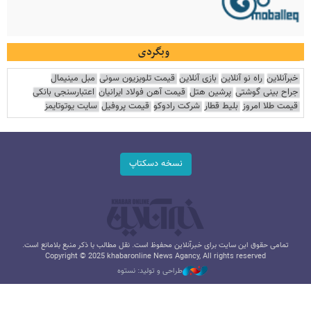
وبگردی
خبرآنلاین
راه نو آنلاین
بازی آنلاین
قیمت تلویزیون سونی
مبل مینیمال
جراح بینی گوشتی
پرشین هتل
قیمت آهن فولاد ایرانیان
اعتبارسنجی بانکی
قیمت طلا امروز
بلیط قطار
شرکت رادوکو
قیمت پروفیل
سایت یوتوتایمز
نسخه دسکتاپ
تمامی حقوق این سایت برای خبرآنلاین محفوظ است. نقل مطالب با ذکر منبع بلامانع است.
Copyright © 2025 khabaronline News Agancy, All rights reserved
طراحی و تولید: نستوه