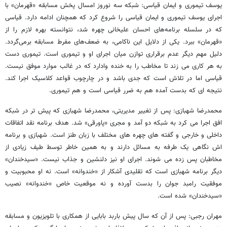
یوسف تیموری و ایمان قیاسی: شبکه سه نوروز امسال پخش مسابقه «قهرمان» با
اجرای یوسف تیموری و ایمان قیاسی را شروع کرد که همچنان ادامه دارد. قیاسی
که در سلسله برنامه‌های احسان علیخانی چهره شد، نتوانسته بهره‌ لازم را از
«قهرمان» ببرد. یکی از دلایل این ناکامی، به ضعف‌های مفرط مسابقه برمی‌گردد.
دلیل مهم دیگر عدم برقراری توازن میان اجرای او و تیموری است. تیموری دست
به هر کاری می زند تا مخاطب را به خنده وادارد که در غالب موارد موفق نیست.
قیاسی اما در تلاش است که جدی باشد و در چارچوب قواعد کلاسیک اجرا کند.
نتیجه ای که بدست آمده هم به ضرر قیاسی است و هم تیموری.
محمدرضا شهبازی: پس از تغییر مدیریتی، محمدرضا شهبازی که پیش تر در شبکه
افق اجرا می کرد به شبکه دو آمد و مجری «پاورقی» شد. هدف برنامه نقد اتفاقات
داخلی و خارجی و گفته های چهره های مختلف با زبان طنز است. شهبازی و برنامه
اش نگاهی یک طرفه به مسائل دارند و به همین خاطر توسط طیف زیادی از
مخاطبان پس زده می شوند. اجرای او نیز دلنشین و جذاب نیست. «سیدخندان»
دیگر برنامه شهبازی است که تقلیدی آشکار از «خندوانه» است. نه او محبوبیت و
موفقیت رامبد جوان را بدست آورده و نه موقعیت خاص «خندوانه» نصیب
«سیدخندان» شده است.
مهران رجبی: پس از آن که سال پیش باربد بابایی از همکاری با تلویزیون و مسابقه