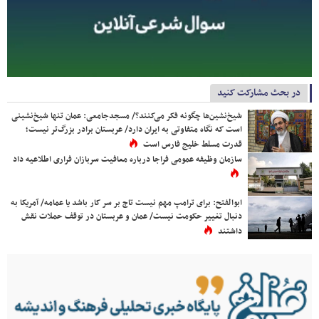
در بحث مشارکت کنید
شیخ‌نشین‌ها چگونه فکر می‌کنند؟/ مسجدجامعی: عمان تنها شیخ‌نشینی
است که نگاه متفاوتی به ایران دارد/ عربستان برادر بزرگ‌تر نیست؛
قدرت مسلط خلیج فارس است
سازمان وظیفه عمومی فراجا درباره معافیت سربازان فراری اطلاعیه داد
ابوالفتح: برای ترامپ مهم نیست تاج بر سر کار باشد یا عمامه/ آمریکا به
دنبال تغییر حکومت نیست/ عمان و عربستان در توقف حملات نقش
داشتند