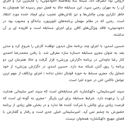
«زوجی نو» انصراف داد، شبکه سه بلافاصله «خودمونی» را جایگزین کرد و اجرای
آن را به مهران رجبی سپرد. این مسابقه حالا به فصل دوم رسیده اما همچنان به
خاطر تکراری بودن چالش‌ها و نیز تلاش‌های عجیب برای ایجاد خنده مورد انتقاد
است. رجبی که در مقام مهمان برنامه‌های تلویزیون، بذله‌گو و محبوب بود در
«خودمونی» فاقد ویژگی‌های کافی برای اجرای مسابقه است و افزوده ای بر آن
نداشته.
حسین اسدی: با اجرای چند برنامه مثل «بدون توقف» کارش را شروع کرد و مدتی
بعد به عنوان مجری مسابقه «ستاره ساز» معرفی شد. با رفتن محمدرضا احمدی
کنار رضا جاودانی در برنامه «گزارش ورزشی» قرار گرفت و حالا همزمان این دو
برنامه را روی آنتن شبکه سه دارد. حسین اسدی در «گزارش ورزشی» از خود
شمایل یک مجری مسلط به حوزه فوتبال نشان نداده ؛ اجرای پرتکلف از مهم ترین
عوامل ناکامی اش در حوزه اجرا است.
سپند امیرسلیمانی: «کهکشان» نام مسابقه‌ای است که سپند امیر سلیمانی هدایت
آن را برعهده دارد. شرایط مسابقه برای این بازیگر –مجری به گونه ای است که
فرصت زیادی برای چالش با شرکت کننده ها ندارد و در بخش های زیادی از برنامه
حضورش به چشم نمی آید. امیرسلیمانی خیلی جدی است و رفتار و گفتارش با
فضای مهیج «کهکشان» همخوان نیست.