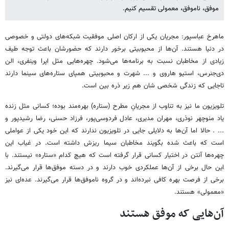
موفق، ناموفق، معمولی تقسیم کنیم.
ماهرخ عباسپور: مجریان یکی از ارکان اصلی موفقیت شبکه‌های دولتی و خصوصی
در دنیا هستند. آن‌ها از محبوبیتی برخور دارند که حضورشان باعث توجه طیف
زیادی از مخاطبان نسبت به برنامه‌ها می‌شود. چهره‌هایی مثل اپرا وینفری، الن
دی‌جنرس، استیو هاروی و ... شهرت و محبوبیتی همپای ستاره‌های سینما دارند
تاجایی که زندگی شخصی ‌شان هم زیر ذره بین است.
تلویزیون ما نیز به تناوب از مجریانِ مطرح (ستاره) بهره‌مند بوده؛ کسانی مثل زنده
یاد منوچهر نوذری، مهران مدیری، عادل فردوسی‌پور، فرزاد حسنی، رضا رشیدپور و
... . حالا اما آن‌ها به دلایلی جایی در تلویزیون ندارند که این خود یکی از عواملی
است که باعث شده بگویند مخاطبان سیما ریزش داشته است. در غیاب این
چهره‌ها آنتن در اختیار کسانی قرار گرفته است که هیچ کدام «ستاره» نیستند. با
این حال برخی از آن‌ها عملکردی خوب دارند و در دسته موفق‌ها قرار می‌گیرند.
برخی از فرصت بهره کافی نبرده‌اند و در گروه ناموفق‌ها قرار می‌گیرند. عده‌ای نیز
«معمولی» هستند.
آن‌هایی که موفق هستند