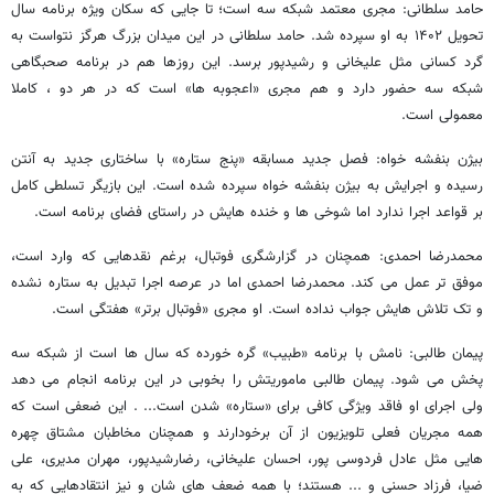
حامد سلطانی: مجری معتمد شبکه سه است؛ تا جایی که سکان ویژه برنامه سال
تحویل ۱۴۰۲ به او سپرده شد. حامد سلطانی در این میدان بزرگ هرگز نتواست به
گرد کسانی مثل علیخانی و رشیدپور برسد. این روزها هم در برنامه صحبگاهی
شبکه سه حضور دارد و هم مجری «اعجوبه ها» است که در هر دو ، کاملا
معمولی است.
بیژن بنفشه خواه: فصل جدید مسابقه «پنج ستاره» با ساختاری جدید به آنتن
رسیده و اجرایش به بیژن بنفشه خواه سپرده شده است. این بازیگر تسلطی کامل
بر قواعد اجرا ندارد اما شوخی ها و خنده هایش در راستای فضای برنامه است.
محمدرضا احمدی: همچنان در گزارشگری فوتبال، برغم نقدهایی که وارد است،
موفق تر عمل می کند. محمدرضا احمدی اما در عرصه اجرا تبدیل به ستاره نشده
و تک تلاش هایش جواب نداده است. او مجری «فوتبال برتر» هفتگی است.
پیمان طالبی: نامش با برنامه «طبیب» گره خورده که سال ها است از شبکه سه
پخش می شود. پیمان طالبی ماموریتش را بخوبی در این برنامه انجام می دهد
ولی اجرای او فاقد ویژگی کافی برای «ستاره» شدن است... . این ضعفی است که
همه مجریان فعلی تلویزیون از آن برخودارند و همچنان مخاطبان مشتاق چهره
هایی مثل عادل فردوسی پور، احسان علیخانی، رضارشیدپور، مهران مدیری، علی
ضیا، فرزاد حسنی و ... هستند؛ با همه ضعف های شان و نیز انتقادهایی که به