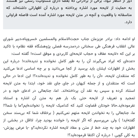
دور از انتظار نبود، برخی از برادرانی که بعضاً دارای مسئولیت رسمی نیز هستند
به حمایت از لایحه مورد ‌اشاره پرداخته و درباره آن اظهاراتی داشته‌اند که
متاسفانه با واقعیت و آنچه در متن لایحه مورد ‌اشاره آمده است فاصله فراوانی
دارد.
او ادامه داد: برادر عزیزمان جناب حجت‌الاسلام والمسلمین خسروپناه،دبیر شورای
عالی انقلاب فرهنگی طی سخنانی در«مدرسه فصلی پژوهشگاه فقه نظام» با تاکید
بر این که «‌لایحه عفاف و حجاب لایحه‌ای کاربردی و موفق است‌»! گفته است:
«‌عده‌ای که ایراد می‌گیرند آن را به طور کامل نخوانده و ندیده‌اند»! درباره این
بخش از اظهارات ایشان باید پرسید از کجا می‌دانید و بر چه اساسی ادعا می‌کنید
که منتقدان لایحه، «‌آن را به طور کامل نخوانده و ندیده‌اند»؟! این ادعا در حالی
است که منتقدان و از جمله کیهان در جای جای نقد خود، ابتدا به متن لایحه
استناد کرده و سپس به نقد آن پرداخته‌اند. اما، جنابعالی در ادعای خود و در
تمجید و تعریف از لایحه حتی بک بار هم به متن آن ‌اشاره و استناد
نفرموده‌اید.حالا خودتان قضاوت کنید که کدامیک لایحه را نخوانده‌ایم؟ما یا شما؟!
ما، جنابعالی را به نخواندن لایحه متهم نمی‌کنیم ( برخلاف شما که بی‌سند سخن
گفته‌اید! )‌ ولی می‌پرسیم که اگر لایحه را خوانده بودید چرا، لااقل در بخشی از
اظهارات خود به چند خط از متن و مفاد لایحه ‌اشاره نکرده‌اید؟و -‌با عرض پوزش-
به کلی‌ گویی ! درباره آن اکتفا فرموده‌اید؟!