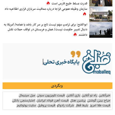
قدرت مسلط خلیج فارس است
سازمان وظیفه عمومی فراجا درباره معافیت سربازان فراری اطلاعیه داد
ابوالفتح: برای ترامپ مهم نیست تاج بر سر کار باشد یا عمامه/ آمریکا به
دنبال تغییر حکومت نیست/ عمان و عربستان در توقف حملات نقش
داشتند
وبگردی
خبرآنلاین
راه نو آنلاین
بازی آنلاین
قیمت تلویزیون سونی
مبل مینیمال
جراح بینی گوشتی
پرشین هتل
قیمت آهن فولاد ایرانیان
اعتبارسنجی بانکی
قیمت طلا امروز
بلیط قطار
شرکت رادوکو
قیمت پروفیل
سایت یوتوتایمز