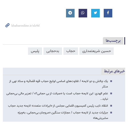
برچسب‌ها
حسین شریعتمداری
حجاب
بدحجابی
پلیس
خبرهای مرتبط
یک چالش و دو لایحه / تفاوت‌های اساسی لوایح حجاب قوه قضائیه و ستاد نهی از
منکر
علم الهدی: این لایحه حجاب است یا «صیانت از بی حجابی؟» / تعزیر مالی بی‌حجابی
نباید…
انتقاد نایب رئیس کمیسیون قضایی مجلس از «ایرادات متعدد» لایحه جدید حجاب
جزئیات جدید از لایحه حجاب / مجازات سنگین «مروجان بی‌حجابی، به‌ویژه
سلبریتی‌ها»