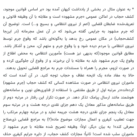
* به عنوان مثال در بخشی از یادداشت کیهان آمده بود «‌بر اساس قوانین موجود،
کشف حجاب در اماکن عمومی «جرم مشهود» است و مقابله با آن وظیفه قانونی و
تعریف‌شده ضابطان قضایی (اعم از نیروی انتظامی و بسیج و...) است. توضیح آن
که جرم مشهود به جرایمی گفته می‌شود که در آن عمل مجرمانه (در این‌جا
کشف‌حجاب‌) در مکان عمومی رخ بدهد یا به‌گونه‌ای باشد که وقوع جرم توسط
نیروی انتظامی یا مردم دیده شود و یا وقوع جرم و متهم آن، محرز و آشکار باشد.
مطابق قوانین موجود(که بدیهی نیز هست‌) مأمورین انتظامی به محض اطلاع از
وقوع یک جرم مشهود باید به مقابله با آن برخیزند و از وقوع آن جلوگیری کرده و
در صورت لزوم، مجرم را همراه با مستندات جرم به مراجع قضایی تحویل بدهند.
حالا به مفاد ماده یک لایحه عفاف و حجاب توجه کنید. در آن آمده است که
ماموران نیروی انتظامی در صورت مشاهده کسانی که کشف حجاب (جرم مشهود)
کرده‌اند«‌در مرتبه اول از طریق مقتضی با استفاده از فناوری‌های نوین و سامانه‌های
هوشمند مانند ارسال پیامک تذکر دهد. در صورت تکرار این رفتار در مرتبه دوم از
طریق سامانه‌های مذکور معادل یک دهم جزای نقدی درجه هشت و در مرتبه سوم
معادل یک پنجم جزای نقدی درجه هشت جریمه نماید و در مرتبه چهارم مرتکب را
جهت تعقیب کیفری و اعمال مجازات موضوع ماده(۲) به مراجع قضایی ذی‌صلاح
معرفی کند»! به بیان دیگر، اولاً؛ وظیفه تصریح شده مقابله با جرم مشهود از
ماموران سلب شده است! ثانیاً؛ مجازات کشف حجاب، از دایره جرایم کیفری حذف