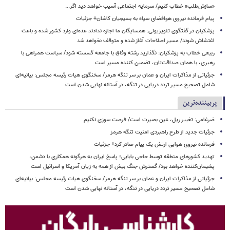
«سازش‌طلب» خطاب کنیم/ سرمایه اجتماعی آسیب خواهد دید اگر...
پیام فرمانده نیروی هوافضای سپاه به بسیجیان کاشان+ جزئیات
پزشکیان در گفتگوی تلویزیونی: همسایگان ما اجازه ندادند عده‌ای وارد کشور شده و باعث
اغتشاش شوند/ مسیر اصلاحات آغاز شده و متوقف نخواهد شد
ربیعی خطاب به پزشکیان: نگذارید رشته وفاق با جامعه گسسته شود/ سیاست همراهی با
رهبری، با همان صداقت‌تان، تضمین کننده مسیر است
جزئیاتی از مذاکرات ایران و عمان بر سر تنگه هرمز/ سخنگوی هیات رئیسه مجلس: بیانیه‌ای
شامل تصحیح مسیر تردد دریایی در تنگه، در آستانه نهایی شدن است
پربیننده‌ترین
ضرغامی: تغییر ریل، عین بصیرت است/ فرصت سوزی نکنیم
جزئیات جدید از طرح راهبردی امنیت تنگه هرمز
فرمانده نیروی هوایی ارتش یک پیام صادر کرد+ جزئیات
تهدید کشورهای منطقه توسط حاجی بابایی؛ پاسخ ایران به هرگونه همکاری با دشمن،
پشیمان‌کننده خواهد بود/ گسترش جنگ بیش از همه به زیان آمریکا و اسرائیل است
جزئیاتی از مذاکرات ایران و عمان بر سر تنگه هرمز/ سخنگوی هیات رئیسه مجلس: بیانیه‌ای
شامل تصحیح مسیر تردد دریایی در تنگه، در آستانه نهایی شدن است