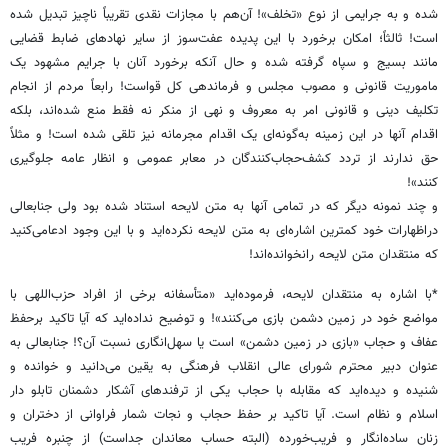
شده و به جرایمی از نوع «تخلف‌»! آن‌هم با مجازات نقدی تقریباً ناچیز تبدیل شده
است! ثالثاً؛ امکان برخورد با این پدیده عفت‌سوز از سایر نهادهای ضابط قضایی
مانند بسیج و سپاه گرفته شده و حال آنکه برخورد آنان با جرایم مشهود یک
ماموریت قانونی و مصوب مجلس و فرماندهی کل قواست! رابعاً مردم از انجام
تکلیف دینی و قانونی امر به معروف و نهی از منکر نه فقط منع شده‌اند، بلکه
اقدام آنها در این زمینه به‌گونه‌ای یک اقدام مجرمانه نیز تلقی شده است! و مثلاً
حق ندارند از تردد کشف‌حجاب‌کنندگان در معابر عمومی و انظار عامه جلوگیری
کنند»!
و چند نمونه دیگر که در تمامی آنها به متن لایحه استناد شده بود ولی جنابعالی
دراظهارات خود کمترین ‌اشاره‌ای به متن لایحه نکرده‌اید و با این وجود ادعامی‌کنید
که منتقدان متن لایحه رانخوانده‌اند!
*با ‌اشاره به منتقدان لایحه، فرموده‌اید «‌متأسفانه برخی از افراد حزب‌اللهی با
مواضع خود در زمین دشمن بازی می‌کنند»! و توضیح نداده‌اید که آیا تاکید برحفظ
عفاف و حجاب «‌بازی در زمین دشمن‌»‌ است یا سهل‌انگاری نسبت آن؟! جنابعالی به
عنوان دبیر محترم شورای عالی انقلاب فرهنگی به یقین می‌دانید و خوانده و
شنیده و دیده‌اید که مقابله با حجاب یکی از ترفندهای آشکار دشمنان تابلو دار
اسلام و نظام است. آیا تاکید بر حفظ حجاب و نجات شمار فراوانی از دختران و
زنان ساده‌انگار و فریب‌خورده (البته حساب معاندان جداست‌) از چنبره فریب