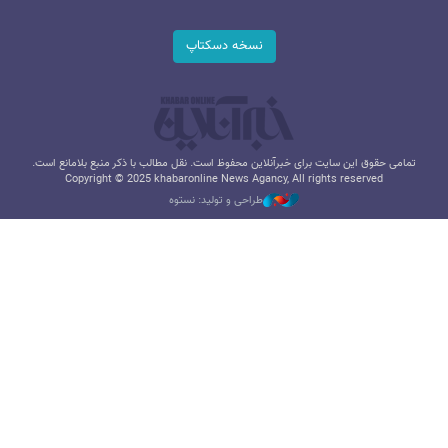
نسخه دسکتاپ
تمامی حقوق این سایت برای خبرآنلاین محفوظ است. نقل مطالب با ذکر منبع بلامانع است.
Copyright © 2025 khabaronline News Agancy, All rights reserved
طراحی و تولید: نستوه