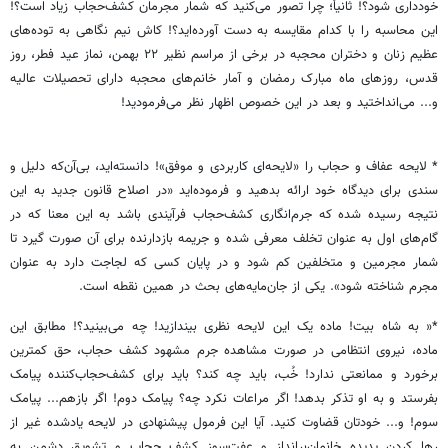
خودداری شود؟! ثانیاً؛ چرا تصور می‌کنید که شمار مجرمان کشف‌حجاب زیاد است؟!
این محاسبه را با کدام مقایسه به دست آورده‌اید؟! کاش نیم نگاهی به توده‌های
عظیم زنان و دختران محجبه در برخی از مراسم نظیر ۲۲ بهمن، نماز عید فطر، روز
قدس، روزهای ماه مبارک رمضان و آمار خانم‌های محجبه دارای تحصیلات عالیه
و... می‌انداختید و بعد در این خصوص اظهار نظر می‌فرمودید!
* لایحه عفاف و حجاب را «‌لایحه‌ای کاربردی و موفق‌»! دانسته‌اید، بی‌آن‌که دلیل و
سندی برای دیدگاه خود ارائه بدهید و فرموده‌اید «‌در اصلاح قانون جدید به این
نتیجه رسیده شده که جرم‌انگاری کشف‌حجاب فرآیندی باشد به این معنا که در
گام‌های اول به عنوان تخلف معرفی شده و جریمه بازدارنده برای آن صورت گیرد تا
شمار مجرمین و متخلفین کم شود و در پایان کسی که لجاجت دارد به عنوان
مجرم شناخته شود». یکی از جان‌مایه‌های بحث در همین نقطه است.
*« به شاه بیت! ماده یک این لایحه نظری بیندازید! چه می‌بینید؟! مطابق این
ماده، نیروی انتظامی در صورت مشاهده جرم مشهود کشف حجاب، حق کمترین
برخورد و ممانعتی ندارد! خُب، باید چه کند؟‌ باید برای کشف‌حجاب‌کننده پیامک
بفرستد و به او تذکر بدهد! اگر مراعات نکرد چه؟ پیامک دوم! اگر بازهم... پیامک
سوم! و... خودتان قضاوت کنید. آیا این فرمول پیشنهادی در لایحه یادشده غیر از
رها کردن پدیده خانمان‌برانداز و عفت‌سوز کشف حجاب و تشویق دشمن به