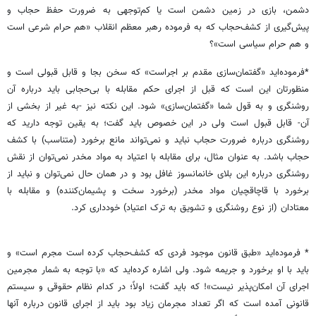
دشمن، بازی در زمین دشمن است یا کم‌توجهی به ضرورت حفظ حجاب و
پیش‌گیری از کشف‌حجاب که به فرموده رهبر معظم انقلاب «‌هم حرام شرعی است
و هم حرام سیاسی است‌»؟
*فرموده‌اید «‌گفتمان‌سازی مقدم بر اجراست» که سخن بجا و قابل قبولی است و
منظورتان این است که قبل از اجرای حکم مقابله با بی‌حجابی باید درباره آن
روشنگری و به قول شما «‌گفتمان‌سازی» شود. این نکته نیز -‌به غیر از بخشی از
آن- قابل قبول است ولی در این خصوص باید گفت؛ به یقین توجه دارید که
روشنگری درباره ضرورت حجاب نباید و نمی‌تواند مانع برخورد (متناسب‌) با کشف‌
حجاب باشد. به عنوان مثال، برای مقابله با اعتیاد به مواد مخدر نمی‌توان از نقش
روشنگری درباره این بلای خانمانسوز غافل بود و در همان حال نمی‌توان و نباید از
برخورد با قاچاقچیان مواد مخدر (برخورد سخت و پشیمان‌کننده‌) و مقابله با
معتادان (از نوع روشنگری و تشویق به ترک اعتیاد) خودداری کرد.
* فرموده‌اید «‌طبق قانون موجود فردی که کشف‌حجاب کرده است مجرم است‌» و
باید با او برخورد و جریمه شود. ولی ‌اشاره کرده‌اید که «با توجه به شمار مجرمین
اجرای آن امکان‌پذیر نیست‌»! که باید گفت؛ اولاً؛ در کدام نظام حقوقی و سیستم
قانونی آمده است که اگر تعداد مجرمان زیاد بود باید از اجرای قانون درباره آنها