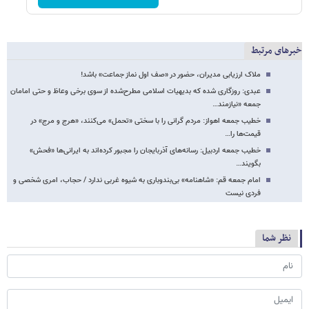
خبرهای مرتبط
ملاک ارزیابی مدیران، حضور در «صف اول نماز جماعت» باشد!
عبدی: روزگاری شده که بدیهیات اسلامی مطرح‌شده از سوی برخی وعاظ و حتی امامان
جمعه «نیازمند…
خطیب جمعه اهواز: مردم گرانی را با سختی «تحمل» می‌کنند، «هرج و مرج» در
قیمت‌ها را…
خطیب جمعه اردبیل: رسانه‌های آذربایجان را مجبور کرده‌اند به ایرانی‌ها «فحش»
بگویند…
امام جمعه قم: «شاهنامه» بی‌بندوباری به شیوه غربی ندارد / حجاب، امری شخصی و
فردی نیست
نظر شما