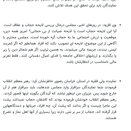
نمایندگان باید برای تحقق این هدف تلاش کنند.
وی افزود: در روزهای اخیر، مجلس درحال بررسی لایحه حجاب و عفاف است.
آیا این لایحه حجاب است یا لایحه صیانت از بی حجابی؟ امروز همه دین،
موقعیت و ارزش اجتماعی ما به حجاب گره خورده است، مجلس محترم با
آگاهی از این موضوع، لایحه ‎ای تصویب نکند که افراد همان‎طور که اگر کمربند
ایمنی نبندند، جریمه مالی می‎شوند، به همین ترتیب اگر هم شعائر دین را زیر
پا بگذارند و ارزش‎های اخلاقی جامعه را فدای امیال نفسانی کنند، فقط تعزیر
مالی نامتناسب در انتظارشان باشد.
نماینده ولی فقیه در استان خراسان رضوی خاطرنشان کرد: رهبر معظم انقلاب
فرمودند شما نمایندگان سرافراز وارد مجلس شده‎اید، باید سرافراز هم از آن
خارج شوید پس عزیزان من این‎طور نباشد که آیندگان بگویند اینها قصور کردند.
رهبر معظم انقلاب خودشان فرموده بودند که کاشفان حجاب نمی‎دانند پشت
این ماجرا چیست و اگر بدانند که پشت آن، چه افراد، جریان‎ها و دستگاه‎هایی
قرار گرفته اند، حجاب از سر بر نمی دارند زیرا بسیاری از آن‎ها اهل نماز و تضرع
هستند.