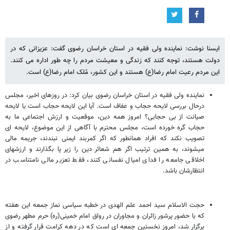
ایسنا نوشت: نماینده ولی فقیه در استان خراسان رضوی گفت: عزیزانی که در
دولت هستند، توجه کنند که زندگی و معیشت مردم را چه طور اداره می کنند.
این مردم رعیت امام رضا(ع) هستند و این کشور، مُلک امام رضا(ع) است.
نماینده ولی فقیه در استان خراسان رضوی بیان کرد: در روزهای اخیر، مجلس
درحال بررسی لایحه حجاب و عفاف است. آیا این لایحه حجاب است یا لایحه
صیانت از بی حجابی؟ امروز همه دین، موقعیت و ارزش اجتماعی ما به
حجاب گره خورده است، مجلس محترم با آگاهی از این موضوع، لایحه ‎ای
تصویب نکند که افراد همان‎طور که اگر کمربند ایمنی نبندند، جریمه مالی
می‎شوند، به همین ترتیب اگر هم شعائر دین را زیر پا بگذارند و ارزش‎های
اخلاقی جامعه را فدای امیال نفسانی کنند، فقط تعزیر مالی نامتناسب در
انتظارشان باشد.
حجت الاسلام سید احمد علم ‎الهدی در خطبه سیاسی نماز جمعه این هفته
که با حضور پرشور زائران و مجاوران در رواق امام خمینی(ره) حرم مطهر رضوی
برگزار شد، امروز نخستین جمعه‎ ای است که در دهه کرامت قرار گرفته و از