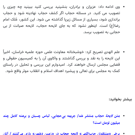
وی ادامه داد: عزیزان و برادران، بنشینید بررسی کنید ببینید چه چیزی را
تصویب می کنید. در مسئله حجاب اگر کشف حجاب نهادینه شود و حجاب
براندازی شود، بسیاری از مسائل زیرپا گذاشته می شود. این کشور، مُلک امام
رضا(ع) است. اینطور نشود که به جای لایحه حجاب، لایحه صیانت از بی
حجابی به تصویب برسد.
علم الهدی تصریح کرد: خوشبختانه معاونت علمی حوزه علمیه خراسان، اخیراً
این لایحه را به نقد و بررسی گذاشتند و واکاوی آن را به کمیسیون حقوقی و
قضایی مجلس ارسال خواهند کرد. امیدوارم این بررسی و تحلیل در راستای
کمک به مجلس برای تعالی و پیشبرد اهداف اسلام و انقلاب موثر واقع شود.
بیشتر بخوانید:
متن
لایحۀ
حجاب
منتشر شد/ جریمه بی‌حجابی، لباس‌ چسبان و برهنه کامل چند
میلیون تومان است؟
برخی «منتقدان حزب‌اللهی» لایحه حجاب در «زمین دشمن» بازی می‌کنند / آنان