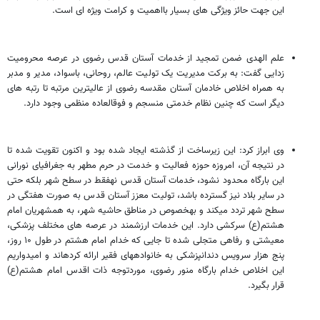
این جهت حائز ویژگی‎ های بسیار بااهمیت و کرامت ویژه ‎ای است.
زدایی گفت: به برکت مدیریت یک تولیت عالم، روحانی، باسواد، مدیر و مدبر
به همراه اخلاص خادمان آستان مقدسه رضوی از عالی‎ترین مرتبه تا رتبه‎ های
دیگر است که چنین نظام خدمتی منسجم و فوق‎العاده منظمی وجود دارد.
وی ابراز کرد: این زیرساخت از گذشته ایجاد شده بود و اکنون تقویت شده تا
در نتیجه آن، امروزه حوزه فعالیت و خدمت در حرم مطهر به جغرافیای نورانی
این بارگاه محدود نشود، خدمات آستان قدس نه‎فقط در سطح شهر بلکه حتی
در سایر بلاد نیز گسترده باشد، تولیت معزز آستان قدس به صورت هفتگی در
سطح شهر تردد می‎کند و به‎خصوص در مناطق حاشیه شهر، به همشهریان امام
هشتم(ع) سرکشی دارد. این خدمات ارزشمند در عرصه‎ های مختلف پزشکی،
معیشتی و رفاهی متجلی شده تا جایی که خدام امام هشتم در طول ۱۰ روز،
پنج هزار سرویس دندانپزشکی به خانواده‎های فقیر ارائه کرده‎اند و امیدواریم
این اخلاص خدام بارگاه منور رضوی، موردتوجه ذات اقدس امام هشتم(ع)
قرار بگیرد.