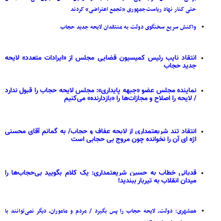
حتی کنار نهاد ریاست‌جمهوری «تجمع اعتراضی» کردند
واکنش سریع سخنگوی دولت به منتقدان لایحه جدید حجاب
انتقاد نایب رئیس کمیسیون قضایی مجلس از «ایرادات متعدد» لایحه
جدید حجاب
نماینده مجلس عضو «جبهه پایداری»: مجلس لایحه حجاب را قبول ندارد
/ لایحه را اصلاح و مجازات‌ها را «بازدارنده» می‌کنیم
انتقاد تند شریعتمداری از لایحه عفاف و حجاب/ به گمانم آقای محسنی
اژه ای آن را نخوانده چون مروج بی حجابی است
قدیانی خطاب به حسین شریعتمداری: یک کلام بگویید بی‌حجاب‌ها را
میدان انقلاب به تیربار ببندید!
همشهری: دولت، لایحه حجاب را پس بگیرد / مردم و ماموران، دیگر نمی‌توانند با