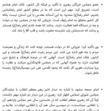
عضو مجلس خبرگان رهبری با تأکید بر اینکه کل کشور، مُلک امام هشتم
است، تصریح کرد: مهم این است که ما در سطح کشور امام رضاشناس
باشیم. امام رضا(ع) محدود به این آستانه مقدس یا این استان نیست بلکه
کل کشور متعلق به امام رئوف است. عزیزانی که چه در مجلس چه در دولت
و چه در دستگاه قضا فعالیت دارند، بدانند که همه خادم امام رضا(ع) هستند
و بدانند که خدمتشان باید شایسته حضرت باشد و قلب آقا را شاد کند.
وی تأکید کرد: عزیزانی که در دولت هستند، توجه کنند که زندگی و معیشت
مردم را چه طور اداره می کنند. این مردم رعیت امام رضا(ع) هستند و این
کشور، مُلک امام رضا(ع) است. آن‎هایی که در عرصه فرهنگ و تبلیغ دین
فعالیت دارند به همراه آن‎هایی که در مجلس قانون‎گذاری می‎کنند و نظارت را
خاطر شوند.
امام جمعه مشهد با اشاره به دیدار اخیر رهبر معظم انقلاب با نمایندگان
مجلس شورای اسلامی اظهار کرد: رهبری در این دیدار دو اشاره مهم داشتند؛
اولاً آن که رهبری معظم انقلاب که در نخستین سال عمر مجلس یازدهم، آن
را انقلابی می‎دانستند، در سومین سال هم آن را انقلابی خواندند. علاوه بر
این، تأکید کردند که سال آخر می‎تواند سال استمرار سرافرازی مجلس باشد و