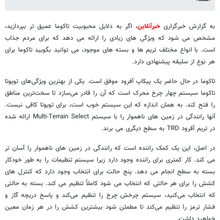
به گزارش خبرگزاری
خبرآنلاین
، اگر به دلایل محبوبیت تاکوما عمیق تر بپردازید،
مشخص می شود که ویژگی های زیادی را ارائه می دهد که برای مردم جذاب
است. با انواع مختلف تریم ها و بسته های موجود، می توانید بگویید تاکوما برای
هر نوع از سلیقه پیشنهادی دارد.
تاکوما در حال حاضر یک پیکاپ آفرود موفق است. یکی از بهترین ویژگی‌های تویوتا
تاکوما سیستم چهار چرخ محرک است که آن را قادر می‌سازد تا سخت‌ترین مناطق
را فتح کند. به همان اندازه که این سیستم خوب است، برای تویوتا کافی نیست.
آنها رانندگی در زمین های ناهموار را با سیستم Multi-Terrain Select ارائه شده
در تریم آفرود TRD به سطح دیگری می برند.
در اصل، این یک کمک راننده است که رانندگی در زمین های ناهموار را آسان تر
می کند. کار کمتری برای راننده وجود دارد زیرا سیستم تنظیمات را به طور خودکار
بسته به سطح انجام می دهد. پنج حالت برای انتخاب وجود دارد که کنترل های
کشش را برای هر حالتی که انتخاب می شود کاملاً تنظیم می کند. بسته به حالتی
که انتخاب می‌کنید، سیستم چرخش چرخ را تنظیم می‌کند و پاسخ دریچه گاز و
فشار ترمز را تنظیم می‌کند تا مطمئن شود بیشترین کشش را در هر زمان معین
خواهید داشت.