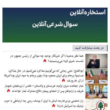
در بحث مشارکت کنید
شما نظر بدهید/ اگر خبرنگار بودید چه سوالی از رئیس جمهور در
نشست خبری فردا می‌پرسیدید؟
ابوالفتح: حتی زمانی که می‌گوییم مذاکره نمی‌کنیم، در حال مذاکره
هستیم/ برجام برای ایران معجزه بود/ چون برجام به سود ایران بود آمریکا
از آن خارج شد
نماز جماعت سران ترکیه، عربستان و پاکستان + عکس / بن‌سلمان، شهباز
شریف و اردوغان پس از امضای پیمان دفاع مشترک نماز خواندند
راز دشمنی وزیرخارجه لبنان با ایران / یوسف رجی چه ارتباطی با حزب
نزدیک به اسرائیل دارد؟