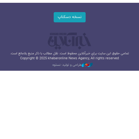
نسخه دسکتاپ
تمامی حقوق این سایت برای خبرآنلاین محفوظ است. نقل مطالب با ذکر منبع بلامانع است.
Copyright © 2025 khabaronline News Agancy, All rights reserved
طراحی و تولید: نستوه