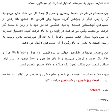
تند، تاکوما مجهز به سیستم دستیار استارت در سربالایی است.
این سیستم در هر دو محیط روسازی و خارج از جاده کار می کند. حتی می‌توانید
آن را یکی دیگر از چیزهای آفرود تویوتا برای افرادی که عاشق بالا رفتن از
مسیرهای کوهستانی هستند، بنامید. هنگامی که پای خود را از ترمز به سمت گاز
حرکت می‌دهید، وقتی می‌خواهید در زاویه رو به بالا حرکت کنید، «دستیار استارت
در سربالایی» میزان عقب نشینی تاکوما را به حداقل می‌رساند. بدین ترتیب به
راننده اعتماد به نفس در بالا رفتن از آن مسیرهای دشوار می دهد.
این پرچمدار تویوتا در بازارهای جهانی در بازه قیمتی ۲۷ هزار و ۷۵۰ تا ۴۹ هزار و
۸۹۰ دلار خرید و فروش می‌شود و با دلار ۵۱ هزار و ۵۰۰ تومان در بازار آزاد،
حداقل قیمت این پیکاپ تویوتا یک میلارد و ۴۳۰ میلیون تومان است.
جهت مشاهده لیست قیمت روز خودرو های داخلی و خارجی می توانید به صفحه
لیست
قیمت روز خودرو
در
خبرآنلاین
مراجعه کنید.
منبع:
hotcars
۲۲۷۲۲۷
کد مطلب
1770760