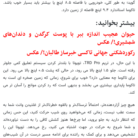
گوید؛ به طور کلی، خودرویی با فاصله ۸.۵ اینچ یا بیشتر باید بسیار خوب باشد.
تاکوما استاندارد ۹.۴ اینچ فاصله از زمین دارد.
بیشتر بخوانید:
حیوان عجیب اندازه ببر با پوست کرگدن و دندان‌های
شمشیری!/ عکس
رکوردشکنی جهانی تاکسی خبرساز طالبان!/ عکس
با این حال، در تریم TRD Pro، تویوتا با بلندتر کردن سیستم تعلیق کمی جلوتر
رفته است. جلو ۱.۵ اینچ بالا می رود، در حالی که پشت ۰.۵ اینچ بالا می رود. این
برای تاکوما چه معنایی دارد؟ خوب برای شروع، زمانی که زمین صخره ای است به
تاکوما پایداری بیشتری می بخشد و بدیهی است که رد کردن موانع را آسان تر می
کند.
هیچ چیز آزاردهنده‌تر، احتمالاً ترسناک‌تر و بالقوه خطرناک‌تر از غلتیدن وانت شما به
سمت عقب نیست، زمانی که می‌خواهید روی شیب حرکت کنید، این حس زمانی
که انتظار دارید به جلو بروید، اما چرخ‌ها هنوز کشش کافی را به دست نیاورده‌اند
و شما شروع به حرکت در جهت اشتباه می کنید، رخ می‌دهد. تویوتا این را
تشخیص می‌دهد و برای کمک به راننده برای ادامه مسیر درست در آن شیب‌های