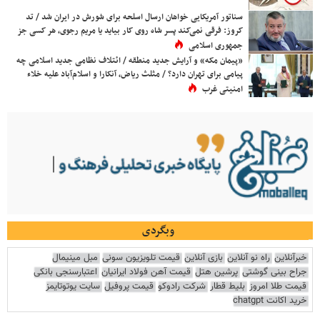
سناتور آمریکایی خواهان ارسال اسلحه برای شورش در ایران شد / تد
کروز: فرقی نمی‌کند پسر شاه روی کار بیاید یا مریم رجوی، هر کسی جز
جمهوری اسلامی
«پیمان مکه» و آرایش جدید منطقه / ائتلاف نظامی جدید اسلامی چه
پیامی برای تهران دارد؟ / مثلث ریاض، آنکارا و اسلام‌آباد علیه خلاء
امنیتی غرب
وبگردی
خبرآنلاین
راه نو آنلاین
بازی آنلاین
قیمت تلویزیون سونی
مبل مینیمال
جراح بینی گوشتی
پرشین هتل
قیمت آهن فولاد ایرانیان
اعتبارسنجی بانکی
قیمت طلا امروز
بلیط قطار
شرکت رادوکو
قیمت پروفیل
سایت یوتوتایمز
خرید اکانت chatgpt