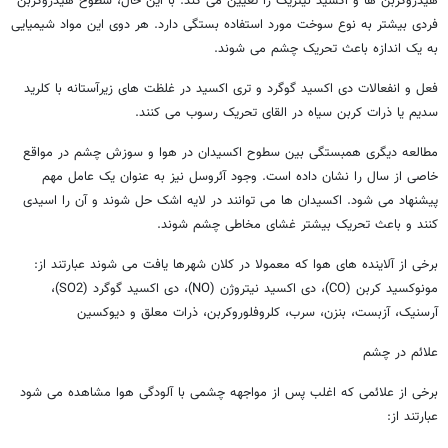
هیدروکربن ها و اکسید نیتریک را تعیین می کند. با این حال، سطوح هیدروکربن
فردی بیشتر به نوع سوخت مورد استفاده بستگی دارد. هر دوی این مواد شیمیایی
به یک اندازه باعث تحریک چشم می شوند.
فعل و انفعالات دی اکسید گوگرد و تری اکسید در غلظت های زیرآستانه با کلرید
سدیم یا ذرات کربن سیاه در القای تحریک رسوب می کنند.
مطالعه دیگری همبستگی بین سطوح اکسیدان در هوا و سوزش چشم در مواقع
خاصی از سال را نشان داده است. وجود آئروسل نیز به عنوان یک عامل مهم
پیشنهاد می شود. اکسیدان ها می توانند در لایه اشک حل شوند و آن را اسیدی
کنند و باعث تحریک بیشتر غشای مخاطی چشم شوند.
برخی از آلاینده های هوا که معمولا در کلان شهرها یافت می شوند عبارتند از:
مونوکسید کربن (CO)، دی اکسید نیتروژن (NO)، دی اکسید گوگرد (SO2)،
آرسنیک، آزبست، بنزن، سرب، کلروفلوروکربن، ذرات معلق و دیوکسین
علائم در چشم
برخی از علائمی که اغلب پس از مواجهه چشمی با آلودگی هوا مشاهده می شود
عبارتند از: