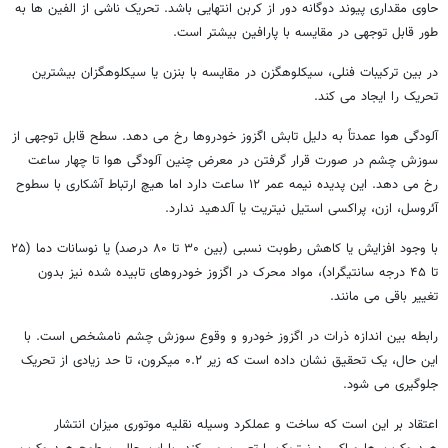
حاوی مقداری پیوند دوگانه دور از کربن انتهایی باشد. تحریک ناشی از الفین ها به
طور قابل توجهی در مقایسه با پارافین بیشتر است.
در بین ترکیبات فنلی، سیکلوهگزن در مقایسه با بنزن یا سیکلوهگزان بیشترین
تحریک را ایجاد می کند.
آلودگی هوا عمدتاً به دلیل تابش اگزوز خودروها رخ می دهد. سطح قابل توجهی از
سوزش چشم در صورت قرار گرفتن در معرض چنین آلودگی هوا تا چهار ساعت
رخ می دهد. این پدیده نیمه عمر ۱۲ ساعت دارد اما هیچ ارتباط آشکاری با سطوح
آئروسل، ازن، پراکسی استیل نیتریت یا آلدهید ندارد.
با وجود افزایش یا کاهش رطوبت نسبی (بین ۳۰ تا ۸۰ درصد) یا نوسانات دما (۲۵
تا ۴۵ درجه سانتیگراد)، مواد محرک در اگزوز خودروهای تابیده شده نیز بدون
تغییر باقی می مانند.
رابطه بین اندازه ذرات در اگزوز خودرو و وقوع سوزش چشم نامشخص است. با
این حال، یک تحقیق نشان داده است که زیر ۰.۲ میکرون، تا حد زیادی از تحریک
جلوگیری می شود.
اعتقاد بر این است که ساخت و عملکرد وسیله نقلیه موتوری میزان انتشار