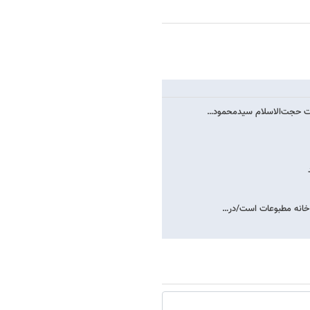
شت حجت‌الاسلام سیدمحمود…
ی خانه مطبوعات است/در…