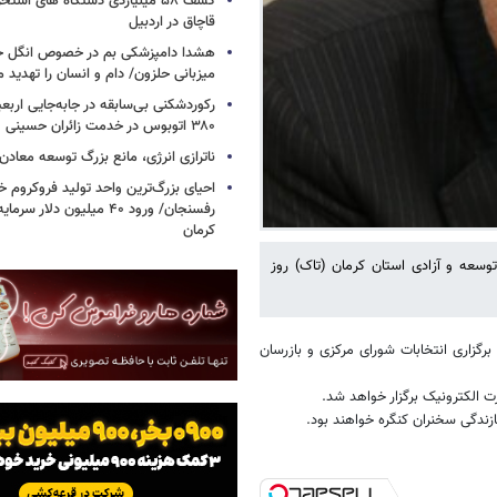
کشف ۵۸ میلیاردی دستگاه های استخ
قاچاق در اردبیل
هشدا دامپزشکی بم در خصوص انگل خط
میزبانی حلزون/ دام و انسان را تهدید م
۳۸۰ اتوبوس در خدمت زائران حسینی
ناترازی انرژی، مانع بزرگ توسعه معادن
احیای بزرگ‌ترین واحد تولید فروکروم خا
رفسنجان/ ورود ۴۰ میلیون دلا
کرمان
سعه و آزادی استان کرمان (تاک) روز
رگزاری انتخابات شورای مرکزی و بازرسان
ت الکترونیک برگزار خواهد شد.
زندگی سخنران کنگره خواهند بود.