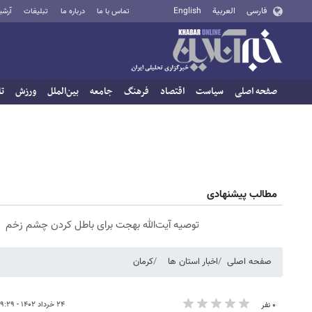
فارسی
العربية
English
تماس با ما
درباره ما
تبلیغات
آرشی
صفحه اصلی
سیاست
اقتصاد
فرهنگ
جامعه
بین‌الملل
ورزش
تا
مطالب پیشنهادی
توصیه آیت‌الله بهجت برای باطل کردن چشم زخم
صفحه اصلی
اخبار استان ها
کرمان
۲۴ خرداد ۱۴۰۲ - ۰۹:۲۹
۰ نفر