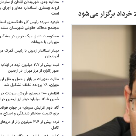
مطالبه جدی شهروندان آبادان از سازمان
اروند بهسازی استاندارد معابر و اجرای پر
است
بازدید سرزده رئیس کل دادگستری استا
مجتمع محاکم حقوقی شهرستان سنند
محکومیت عامل مرگ خرس در مشگین‌ش
مهربانی با حیوانات
دیدار استاندار اردبیل با رئیس گمرک م
آذربایجان
عبور زائران از مرز مهران در اربعین
نظارت تعزیرات بر بازار و حمل و نقل ارب
مهران، ۲۸ پرونده تخلف تشکیل شد
افزایش ۲۰۰ درصدی فروش سوغات در
تأمین ۱۴.۵ میلیارد دینار ارز اربعین در ایلام
گام دوم افزایش سرمایه در جهان فولا
برای تقویت ساختار نقدینگی و اصلاح ما
تردد بیش از ۳.۴ میلیون زائر از
کامل