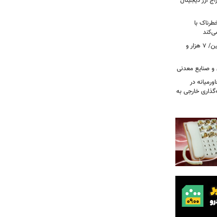
راج ارز دیجیتال
رناک با
ی‌کند
رکوردشکنی بی‌سابقه در جابه‌جایی اربعین/ ۷ هزار و
 و صنایع معدنی
ورمیانه در
ر سرمایه‌گذاری خارجی به