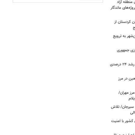
 منطقه آزاد
وژه‌های ماندگار
ن کردستان از
ج
هر به ترویج
رزی جمهوری
ثبت بیش از ۲.۷ میلیون تردد در ایلام؛ رشد ۲۴ درصدی
عین در مرز
 مرز مهران/
د سیرجان/ تلاش
لی
 مرزهای کشور با امنیت