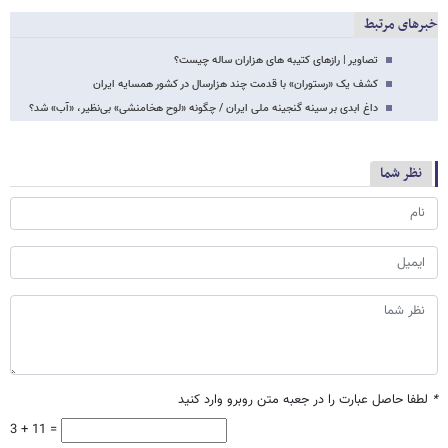
خبرهای مرتبط
تصاویر | رازهای کتیبه های هزاران ساله چیست؟
کشف یک «رستوران» با قدمت چند هزارسال در کشور همسایه ایران
داغ ابدی بر سینه گنجینه ملی ایران / چگونه «لوح هخامنشی» بی‌نظیر، «آب» شد؟
نظر شما
*
لطفا حاصل عبارت را در جعبه متن روبرو وارد کنید
3 + 11 =