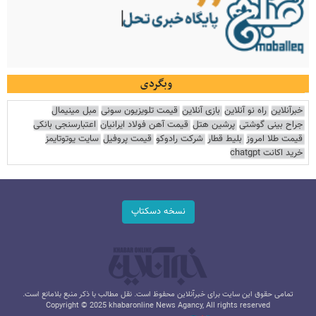
وبگردی
خبرآنلاین
راه نو آنلاین
بازی آنلاین
قیمت تلویزیون سونی
مبل مینیمال
جراح بینی گوشتی
پرشین هتل
قیمت آهن فولاد ایرانیان
اعتبارسنجی بانکی
قیمت طلا امروز
بلیط قطار
شرکت رادوکو
قیمت پروفیل
سایت یوتوتایمز
خرید اکانت chatgpt
نسخه دسکتاپ
تمامی حقوق این سایت برای خبرآنلاین محفوظ است. نقل مطالب با ذکر منبع بلامانع است.
Copyright © 2025 khabaronline News Agancy, All rights reserved