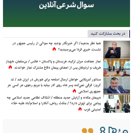
در بحث مشارکت کنید
شما نظر بدهید/ اگر خبرنگار بودید چه سوالی از رئیس جمهور در
نشست خبری فردا می‌پرسیدید؟
نماز جماعت سران ترکیه، عربستان و پاکستان + عکس / بن‌سلمان، شهباز
شریف و اردوغان پس از امضای پیمان دفاع مشترک نماز خواندند
سناتور آمریکایی خواهان ارسال اسلحه برای شورش در ایران شد / تد
کروز: فرقی نمی‌کند پسر شاه روی کار بیاید یا مریم رجوی، هر کسی جز
جمهوری اسلامی
«پیمان مکه» و آرایش جدید منطقه / ائتلاف نظامی جدید اسلامی چه
پیامی برای تهران دارد؟ / مثلث ریاض، آنکارا و اسلام‌آباد علیه خلاء
امنیتی غرب