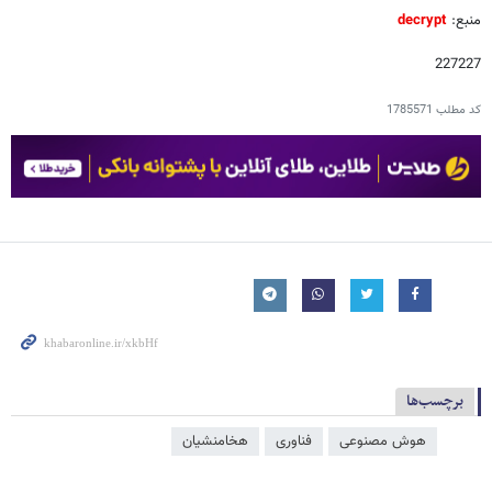
منبع:
decrypt
227227
کد مطلب
1785571
برچسب‌ها
هوش مصنوعی
فناوری
هخامنشیان