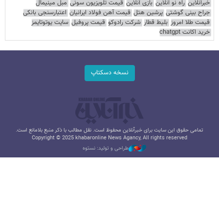
خبرآنلاین
راه نو آنلاین
بازی آنلاین
قیمت تلویزیون سونی
مبل مینیمال
جراح بینی گوشتی
پرشین هتل
قیمت آهن فولاد ایرانیان
اعتبارسنجی بانکی
قیمت طلا امروز
بلیط قطار
شرکت رادوکو
قیمت پروفیل
سایت یوتوتایمز
خرید اکانت chatgpt
نسخه دسکتاپ
تمامی حقوق این سایت برای خبرآنلاین محفوظ است. نقل مطالب با ذکر منبع بلامانع است.
Copyright © 2025 khabaronline News Agancy, All rights reserved
طراحی و تولید: نستوه