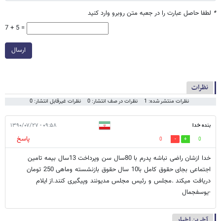
*
لطفا حاصل عبارت را در جعبه متن روبرو وارد کنید
7 + 5 =
ارسال
نظرات
نظرات منتشر شده: 1
نظرات در صف انتشار: 0
نظرات غیرقابل انتشار: 0
بنده خدا
۰۹:۵۸ - ۱۳۹۰/۰۷/۲۷
پاسخ
0
0
خدا ازشان راضی نباشه پدرم با 80سال سن وپرداخت 13سال بیمه تامین
اجتماعی بجای حقوق کامل با10 سال حقوق بازنشسته وماهی 250 تومان
دریافت میکند .مجلس و رئیس مجلس مدیونند وپیگیری کنند.از ایلام
-یوسفجمال
آخرین اخبار