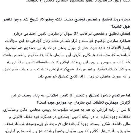
گفت وگوی خبرآنلاین با عضو کمیسیون اجتماعی مجلس را بخوانید:
درباره روند تحقیق و تفحص توضیح دهید. اینکه چطور کار شروع شد و چرا اینقدر
طول کشید؟
اعضای تحقیق و تفحص در قالب 37 سوال از سازمان تامین اجتماعی درباره
عملکرد سازمان توضیح خواست و قرار شد در مدت زمان کوتاهی به این سوالات،
پاسخ قانع‌کننده داده شود. حتی از میزان بدهی دولت به این صندوق هم توضیح
خواستیم که متاسفانه همکاری نکردن این سازمان با کمیته تحقیق و تفحص باعث
شد که سیر بررسی بر روی این پرونده طولانی شود. متاسفانه تامین اجتماعی به
سوالات کمیته تحقیق و تفحص داد هیچ‌گونه ارزشی نداشت و ما جواب مدیرعامل
را به صورت منطقی در زمان ارائه نتایج تحقیق خواهیم داد.
اما سرانجام بالاخره تحقیق و تفحص از تامین اجتماعی به پایان رسید. در این
گزارش مهمترین تخلفات این سازمان چه مواردی بوده است؟
تا قبل از ارایه گزارش آن هم به صورت مکتوب به رییس مجلس امکان برملاسازی
تخلفات وجود ندارد اما در اینکه تامین اجتماعی در عملکرد خود تخلف قانونی و
مالی داشته، شکی نیست. وجود کارخانه‌های فرسوده در زیرمجموعه شستا، ضعف
مدیریتی، پاداش‌های کلانی که بین مدیران ردوبدل شده، عزل و نصب‌های فراوان،