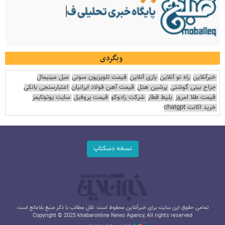
وبگردی
خبرآنلاین
راه نو آنلاین
بازی آنلاین
قیمت تلویزیون سونی
مبل مینیمال
جراح بینی گوشتی
پرشین هتل
قیمت آهن فولاد ایرانیان
اعتبارسنجی بانکی
قیمت طلا امروز
بلیط قطار
شرکت رادوکو
قیمت پروفیل
سایت یوتوتایمز
خرید اکانت chatgpt
نسخه دسکتاپ
تمامی حقوق این سایت برای خبرآنلاین محفوظ است. نقل مطالب با ذکر منبع بلامانع است.
Copyright © 2025 khabaronline News Agancy, All rights reserved