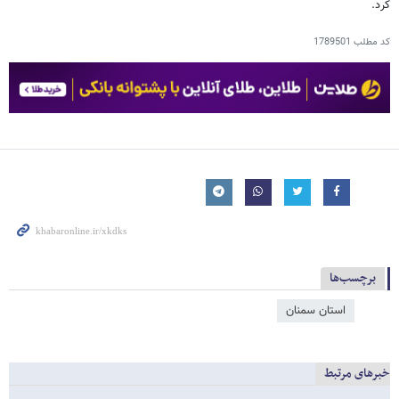
کرد.
کد مطلب
1789501
برچسب‌ها
استان سمنان
خبرهای مرتبط