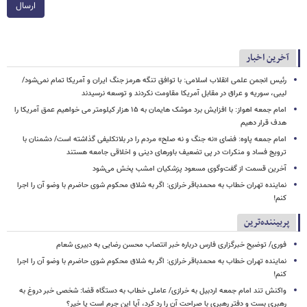
ارسال
آخرین اخبار
رئیس انجمن علمی انقلاب اسلامی: با توافق تنگه هرمز جنگ ایران و آمریکا تمام نمی‌شود/
لیبی، سوریه و عراق در مقابل آمریکا مقاومت نکردند و توسعه نرسیدند
امام‌ جمعه اهواز: با افزایش برد موشک هایمان به ۱۵ هزار کیلومتر می خواهیم عمق آمریکا را
هدف قرار دهیم
امام جمعه پاوه: فضای «نه جنگ و نه صلح» مردم را در بلاتکلیفی گذاشته است/ دشمنان با
ترویج فساد و منکرات در پی تضعیف باورهای دینی و اخلاقی جامعه هستند
آخرین قسمت از گفت‌وگوی مسعود پزشکیان امشب پخش می‌شود
نماینده تهران خطاب به محمدباقر خرازی: اگر به شلاق محکوم شوی حاضرم با وضو آن را اجرا
کنم!
پربیننده‌ترین
فوری/ توضیح خبرگزاری فارس درباره خبر انتصاب محسن رضایی به دبیری شعام
نماینده تهران خطاب به محمدباقر خرازی: اگر به شلاق محکوم شوی حاضرم با وضو آن را اجرا
کنم!
واکنش تند امام جمعه اردبیل به خرازی/ عاملی خطاب به دستگاه قضا: شخصی خبر دروغ به
رهبری بست و دفتر رهبری با صراحت آن را رد کرد، آیا این جرم است یا خیر؟