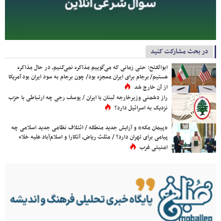
در بحث مشارکت کنید
ابوالفتح: حتی زمانی که می‌گوییم مذاکره نمی‌کنیم، در حال مذاکره
هستیم/ برجام برای ایران معجزه بود/ چون برجام به سود ایران بود آمریکا
از آن خارج شد
راز دشمنی وزیرخارجه لبنان با ایران / یوسف رجی چه ارتباطی با حزب
نزدیک به اسرائیل دارد؟
«پیمان مکه» و آرایش جدید منطقه / ائتلاف نظامی جدید اسلامی چه
پیامی برای تهران دارد؟ / مثلث ریاض، آنکارا و اسلام‌آباد علیه خلاء
امنیتی غرب