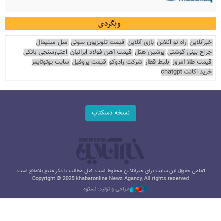
وبگردی
خبرآنلاین
راه نو آنلاین
بازی آنلاین
قیمت تلویزیون سونی
مبل مینیمال
جراح بینی گوشتی
پرشین هتل
قیمت آهن فولاد ایرانیان
اعتبارسنجی بانکی
قیمت طلا امروز
بلیط قطار
شرکت رادوکو
قیمت پروفیل
سایت یوتوتایمز
خرید اکانت chatgpt
نسخه دسکتاپ
تمامی حقوق این سایت برای خبرآنلاین محفوظ است. نقل مطالب با ذکر منبع بلامانع است.
Copyright © 2025 khabaronline News Agancy, All rights reserved
طراحی و تولید: نستوه