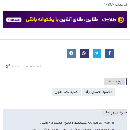
کد مطلب
179387
برچسب‌ها
محمود احمدی ‌نژاد
حمید رضا بقایی
خبرهای مرتبط
نامه امیرمهدی به رئیس​جمهور و پاسخ احمدی​نژاد + عکس
جواد لاریجانی: احمدی‌نژاد یک کپی اصلی دارد و یک کپی زیراکسی