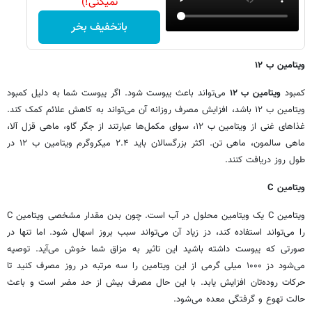
نمیکنی!)
باتخفیف بخر
ویتامین ب ۱۲
کمبود
ویتامین ب ۱۲
می‌تواند باعث یبوست شود. اگر یبوست شما به دلیل کمبود
ویتامین ب ۱۲ باشد، افزایش مصرف روزانه آن می‌تواند به کاهش علائم کمک کند.
غذاهای غنی از ویتامین ب ۱۲، سوای مکمل‌ها عبارتند از جگر گاو، ماهی قزل آلا،
ماهی سالمون، ماهی تن. اکثر بزرگسالان باید ۲.۴ میکروگرم ویتامین ب ۱۲ در
طول روز دریافت کنند.
ویتامین C
ویتامین C یک ویتامین محلول در آب است. چون بدن مقدار مشخصی ویتامین C
را می‌تواند استفاده کند، دز زیاد آن می‌تواند سبب بروز اسهال شود. اما تنها در
صورتی که یبوست داشته باشید این تاثیر به مزاق شما خوش می‌آید. توصیه
می‌شود دز ۱۰۰۰ میلی گرمی از این ویتامین را سه مرتبه در روز مصرف کنید تا
حرکات روده‌تان افزایش یابد. با این حال مصرف بیش از حد مضر است و باعث
حالت تهوع و گرفتگی معده می‌شود.