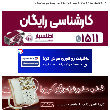
بازداشت مرد ۲۲ ساله با لباس «عزرائیل» روی پشت‌بام بیمارستان