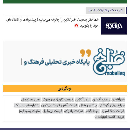
در بحث مشارکت کنید
شما نظر بدهید/ خبرآنلاین را چگونه می‌بینید؟ پیشنهادها و انتقادهای
خود را بگویید
وبگردی
خبرآنلاین
راه نو آنلاین
بازی آنلاین
قیمت تلویزیون سونی
مبل مینیمال
جراح بینی گوشتی
پرشین هتل
قیمت آهن فولاد ایرانیان
اعتبارسنجی بانکی
قیمت طلا امروز
بلیط قطار
شرکت رادوکو
قیمت پروفیل
سایت یوتوتایمز
خرید اکانت chatgpt