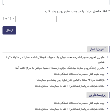
*
لطفا حاصل عبارت را در جعبه متن روبرو وارد کنید
4 + 11 =
ارسال
آخرین اخبار
ماجرای تخریب سردر امامزاده محمد نوش ‌آباد / میراث فرهنگی ادامه عملیات را متوقف کرد/
عکس
ماجرای زنده‌گیری و اسارت یوزپلنگ ایرانی در سمنان/ هیوا خودش به مرکز تکثیر آمد!
چهار متهم قتل حمیدرضا رجب‌زاده دستگیر شدند
بازداشت مرد ۲۲ ساله با لباس «عزرائیل» روی پشت‌بام بیمارستان
حادثه هولناک در پاساژ علاءالدین؛ ۶ نفر به بیمارستان منتقل شدند
پربیننده‌ترین
چهار متهم قتل حمیدرضا رجب‌زاده دستگیر شدند
حادثه هولناک در پاساژ علاءالدین؛ ۶ نفر به بیمارستان منتقل شدند