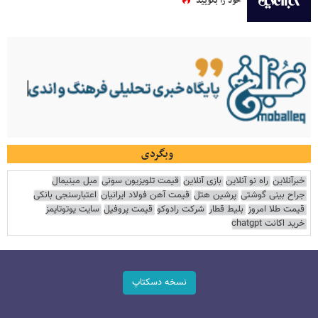
خود را بگویید
وبگردی
خبرآنلاین
راه نو آنلاین
بازی آنلاین
قیمت تلویزیون سونی
مبل مینیمال
جراح بینی گوشتی
پرشین هتل
قیمت آهن فولاد ایرانیان
اعتبارسنجی بانکی
قیمت طلا امروز
بلیط قطار
شرکت رادوکو
قیمت پروفیل
سایت یوتوتایمز
خرید اکانت chatgpt
نسخه دسکتاپ