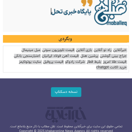
وبگردی
خبرآنلاین
راه نو آنلاین
بازی آنلاین
قیمت تلویزیون سونی
مبل مینیمال
جراح بینی گوشتی
پرشین هتل
قیمت آهن فولاد ایرانیان
اعتبارسنجی بانکی
قیمت طلا امروز
بلیط قطار
شرکت رادوکو
قیمت پروفیل
سایت یوتوتایمز
خرید اکانت chatgpt
نسخه دسکتاپ
تمامی حقوق این سایت برای خبرآنلاین محفوظ است. نقل مطالب با ذکر منبع بلامانع است.
Copyright © 2025 khabaronline News Agancy, All rights reserved