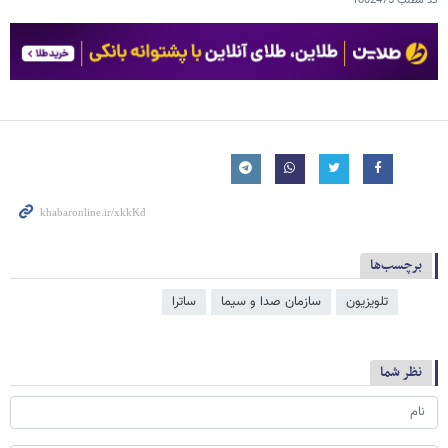
کد مطلب
1802475
برچسب‌ها
تلویزیون
سازمان صدا و سیما
ساترا
نظر شما