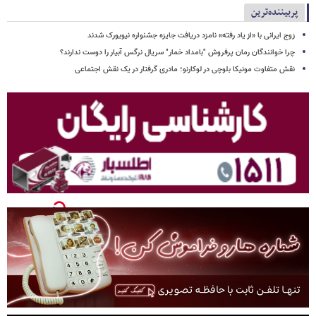
پربیننده‌ترین
زوج ایرانی با «از یاد رفته» نامزد دریافت جایزه جشنواره نیویورک شدند
چرا خوانندگان رمان پرفروش "بامداد خمار" سریال نرگس آبیار را دوست ندارند؟
نقش متفاوت مونیکا بلوچی در لوکارنو؛ مادری گرفتار در یک نقش اجتماعی