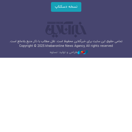
نسخه دسکتاپ
تمامی حقوق این سایت برای خبرآنلاین محفوظ است. نقل مطالب با ذکر منبع بلامانع است.
Copyright © 2025 khabaronline News Agancy, All rights reserved
طراحی و تولید: نستوه