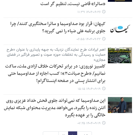
«ساترا» قاضی نیست، تنظیم گر است
۱۴۰۴-۰۹-۲۶ ۱۱:۳۹
کیهان: قرار بود صداوسیما و ساترا سختگیری کنند/ چرا
جلوی برنامه علی ضیاء را نمی گیرید؟
۱۴۰۴-۰۹-۲۲ ۰۶:۵۵
اهم ایرادات طرح نمایندگان نزدیک به جبهه پایداری با عنوان «طرح
حمایت و رسیدگی به تخلفات حوزه صوت و تصویر فراگیر در فضای
مجازی»
کامبیز نوروزی: در برابر تحرکات خلاف آزادی ملت، ساکت
نمانیم/ «طرح صیانت۳»؛ کسب اجازه از صداوسیما حتی
برای انتشار پستی در صفحه اینستاگرام!
۱۴۰۴-۰۹-۱۹ ۱۵:۱۵
این صداوسیما که نمی‌تواند جلوی فحش خداد عزیزی روی
آنتن زنده را بگیرد، می‌خواهد مدیریت محتوای شبکه نمایش
خاتگی را بر عهده بگیرد
۱۴۰۴-۰۹-۱۹ ۰۷:۲۵