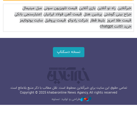
خبرآنلاین
راه نو آنلاین
بازی آنلاین
قیمت تلویزیون سونی
مبل مینیمال
جراح بینی گوشتی
پرشین هتل
قیمت آهن فولاد ایرانیان
اعتبارسنجی بانکی
قیمت طلا امروز
بلیط قطار
شرکت رادوکو
قیمت پروفیل
سایت یوتوتایمز
خرید اکانت chatgpt
نسخه دسکتاپ
تمامی حقوق این سایت برای خبرآنلاین محفوظ است. نقل مطالب با ذکر منبع بلامانع است.
Copyright © 2025 khabaronline News Agancy, All rights reserved
طراحی و تولید: نستوه