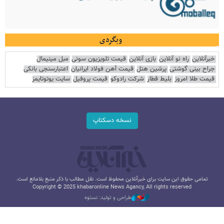
وبگردی
خبرآنلاین
راه نو آنلاین
بازی آنلاین
قیمت تلویزیون سونی
مبل مینیمال
جراح بینی گوشتی
پرشین هتل
قیمت آهن فولاد ایرانیان
اعتبارسنجی بانکی
قیمت طلا امروز
بلیط قطار
شرکت رادوکو
قیمت پروفیل
سایت یوتوتایمز
نسخه دسکتاپ
تمامی حقوق این سایت برای خبرآنلاین محفوظ است. نقل مطالب با ذکر منبع بلامانع است.
Copyright © 2025 khabaronline News Agancy, All rights reserved
طراحی و تولید: نستوه