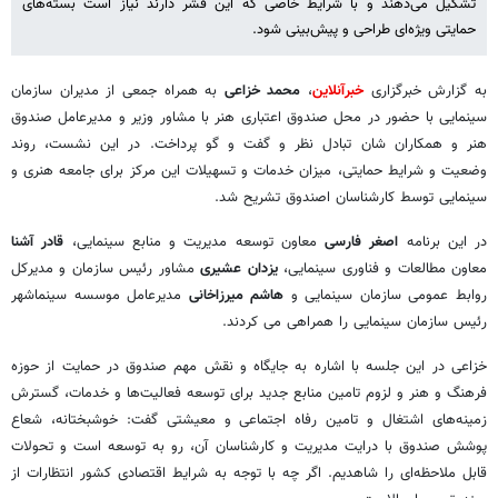
تشکیل می‌دهند و با شرایط خاصی که این قشر دارند نیاز است بسته‌های
حمایتی ویژه‌ای طراحی و پیش‌بینی شود.
به گزارش خبرگزاری
خبرآنلاین
،
محمد خزاعی
به همراه جمعی از مدیران سازمان
سینمایی با حضور در محل صندوق اعتباری هنر با مشاور وزیر و مدیرعامل صندوق
هنر و همکاران شان تبادل نظر و گفت و گو پرداخت. در این نشست، روند
وضعیت و شرایط حمایتی، میزان خدمات و تسهیلات این مرکز برای جامعه هنری و
سینمایی توسط کارشناسان اصندوق تشریح شد.
در این برنامه
اصغر فارسی
معاون توسعه مدیریت و ‌منابع سینمایی،
قادر آشنا
معاون مطالعات و فناوری سینمایی،
یزدان عشیری
مشاور رئیس سازمان و مدیرکل
روابط عمومی سازمان سینمایی و
هاشم میرزاخانی
مدیرعامل موسسه سینماشهر
رئیس سازمان سینمایی را همراهی می کردند.
خزاعی در این جلسه با اشاره به جایگاه و نقش مهم صندوق در حمایت از حوزه
فرهنگ و هنر و لزوم تامین منابع جدید برای توسعه فعالیت‌ها و خدمات، گسترش
زمینه‌های اشتغال و تامین رفاه اجتماعی و معیشتی گفت: خوشبختانه، شعاع
پوشش صندوق با درایت مدیریت و کارشناسان آن، رو به توسعه است و تحولات
قابل ملاحظه‌ای را شاهدیم. اگر چه با توجه به شرایط اقتصادی کشور انتظارات از