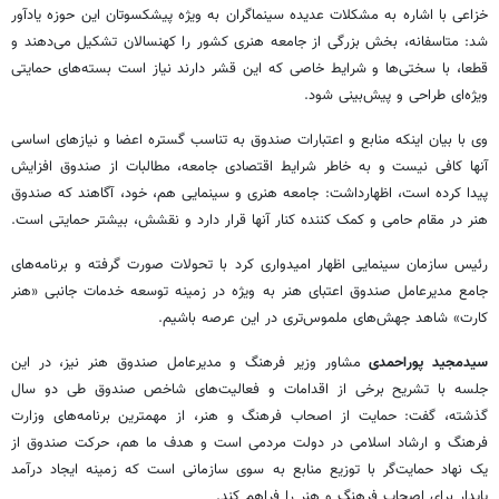
خزاعی با اشاره به مشکلات عدیده سینماگران به ویژه پیشکسوتان این حوزه یادآور
شد: متاسفانه، بخش بزرگی از جامعه هنری کشور را کهنسالان تشکیل می‌دهند و
قطعا، با سختی‌ها و شرایط خاصی که این قشر دارند نیاز است بسته‌های حمایتی
ویژه‌ای طراحی و پیش‌بینی شود.
وی با بیان اینکه منابع و اعتبارات صندوق به تناسب گستره اعضا و نیازهای اساسی
آنها کافی نیست و به خاطر شرایط اقتصادی جامعه، مطالبات از صندوق افزایش
پیدا کرده است، اظهارداشت: جامعه هنری و سینمایی هم، خود، آگاهند که صندوق
هنر در مقام حامی و کمک کننده کنار آنها قرار دارد و نقشش، بیشتر حمایتی است.
رئیس سازمان سینمایی اظهار امیدواری کرد با تحولات صورت گرفته و برنامه‌های
جامع مدیرعامل صندوق اعتبای هنر به ویژه در زمینه توسعه خدمات جانبی «هنر
کارت» شاهد جهش‌های ملموس‌تری در این عرصه باشیم.
سیدمجید پوراحمدی
مشاور وزیر فرهنگ و مدیرعامل صندوق هنر نیز، در این
جلسه با تشریح برخی از اقدامات و فعالیت‌های شاخص صندوق طی دو سال
گذشته، گفت: حمایت از اصحاب فرهنگ و هنر، از مهمترین برنامه‌های وزارت
فرهنگ و ارشاد اسلامی در دولت مردمی است و هدف ما هم، حرکت صندوق از
یک نهاد حمایت‌گر با توزیع منابع به سوی سازمانی است که زمینه ایجاد درآمد
پایدار برای اصحاب فرهنگ و هنر را فراهم کند.