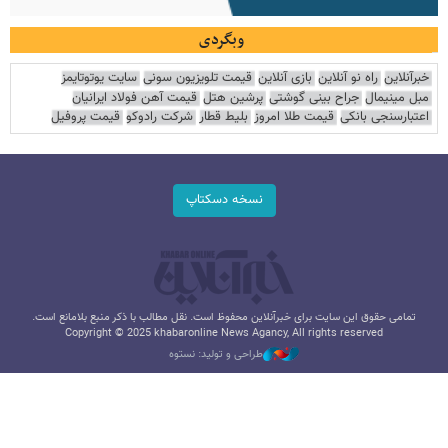
وبگردی
خبرآنلاین
راه نو آنلاین
بازی آنلاین
قیمت تلویزیون سونی
سایت یوتوتایمز
مبل مینیمال
جراح بینی گوشتی
پرشین هتل
قیمت آهن فولاد ایرانیان
اعتبارسنجی بانکی
قیمت طلا امروز
بلیط قطار
شرکت رادوکو
قیمت پروفیل
نسخه دسکتاپ
تمامی حقوق این سایت برای خبرآنلاین محفوظ است. نقل مطالب با ذکر منبع بلامانع است.
Copyright © 2025 khabaronline News Agancy, All rights reserved
طراحی و تولید: نستوه