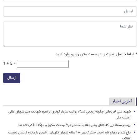
*
لطفا حاصل عبارت را در جعبه متن روبرو وارد کنید
1 + 5 =
ارسال
آخرین اخبار
شهید علی لاریجانی چگونه ردیابی شد؟/ روایت سردار کوثری از نحوه شهادت دبیر شورای عالی
امنیت ملی
پوستر معناداری که کانال رهبر انقلاب منتشر کرد/ وحدت مکرّراً و مؤکّداً تذکر داده شد
داغ شدن دوباره نام احمد جنتی/ دبیر ۱۰۰ ساله شورای نگهبان؛ آخرین بازمانده از نسل نخست
انقلاب