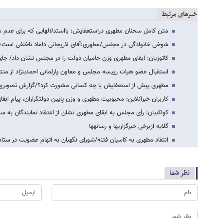
خبرهای مرتبط
متن کامل سخنان مطهری دراستعفایش: بااستدلال​هایی که برای عدم س
شوخی خانوادگی در مجلس/مطهری:آقای لاریجانی داماد ناخلفی است+ل
کاتوزیان: ابقای مطهری وزن حامیان دولت را در مجلس نشان داد/ جا
استقبال عضو هیات رییسه مجلس و معاون پارلمانی احمدی​نژاد از م
مطهری پیش از استعفایش با چه کسانی مشورت کرد؟/گزارش تصویری
کاربران خبرآنلاین: محبوبیت مطهری و وزن پایین دولتگراران، پیام اب
کواکبیان: رأی مجلس به ابقای مطهری نشان از اعتقاد نمایندگان به سؤ
گلایه ازبرخی خبرگزاری​ها و رسانه​ها
انتقاد مطهری به کاسبان فتنه/شورای نگهبان به اتهام عضویت در س
نظر شما