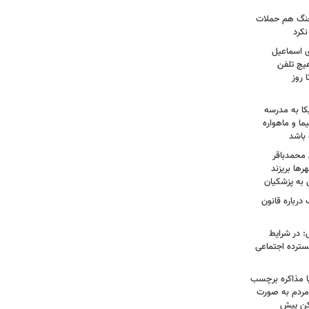
 جنگ هم حملات
نکرد
ی اسماعیل
هیچ تلفن
 روز
کا به مدرسه
ما و ماهواره
 باشد
 محمدباقر
ها بریزند
ن به پزشکیان
درباره قانون
: در شرایط
سترده اجتماعی
ا مذاکره برچسب
مردم به صورت
کن پیش