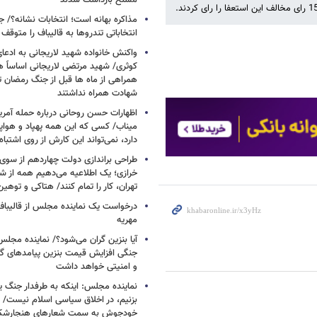
مسلح بازداشت شدند
مذاکره بهانه است؛ انتخابات نشانه؟/
انتخاباتی تندروها به قالیباف را متوقف 
واکنش خانواده شهید لاریجانی به ادعا
کوثری/ شهید مرتضی لاریجانی اساساً 
همراهی از ماه ها قبل از جنگ رمضان تا
شهادت همراه نداشتند
اظهارات حسن روحانی درباره حمله آمری
میناب/ کسی که این همه پهپاد و هواپی
دارد، نمی‌تواند این کارش از روی اشتباه
طراحی براندازی دولت چهاردهم از سوی
خرازی؛ یک اطلاعیه می‌دهیم همه از شهر
تهران، کار را تمام کنند/ هتاکی و توهی
درخواست یک نماینده مجلس از قالیباف 
مهریه
آیا بنزین گران می‌شود؟/ نماینده مجلس
جنگی افزایش قیمت بنزین پیامدهای گ
و امنیتی خواهد داشت
نماینده مجلس: اینکه به طرفدار جنگ ی
بزنیم، در اخلاق سیاسی اسلام نیست/ 
خودجوش به سمت شعارهای هنجارش