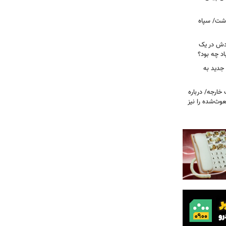
دشت/ سپاه
ودش در یک
اد چه بود؟
جدید به
خارجه/ درباره
وث‌شده را نیز