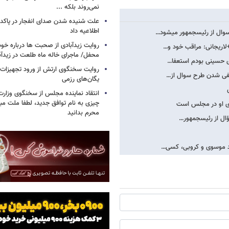
نمی‌روند بلکه ...
علت شنیده شدن صدای انفجار در پاک
اطلاعیه داد
وال از رئیس​جمهور می​شود…
روایت زیدآبادی از صحبت ها درباره خ
اریجانی: مراقب خود و…
محفل/ ماجرای خاله ماه طلعت در زیدآب
ی حسینی بودم استعفا…
روایت سخنگوی ارتش از ورود تجهیزات 
نتفی شدن طرح سوال از…
یگان‌های رزمی
انتقاد نماینده مجلس از سخنگوی وزارت 
چیزی به نام توافق جدید، لطفا ملت مبع
قای او در مجلس است
محرم بدانید
ال از رئیس​جمهور…
تاد موسوی و کروبی، کسی…